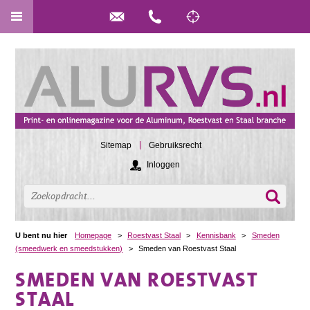
Sitemap
Gebruiksrecht
Inloggen
U bent nu hier
Homepage
>
Roestvast Staal
>
Kennisbank
>
Smeden
(smeedwerk en smeedstukken)
>
Smeden van Roestvast Staal
SMEDEN VAN ROESTVAST
STAAL