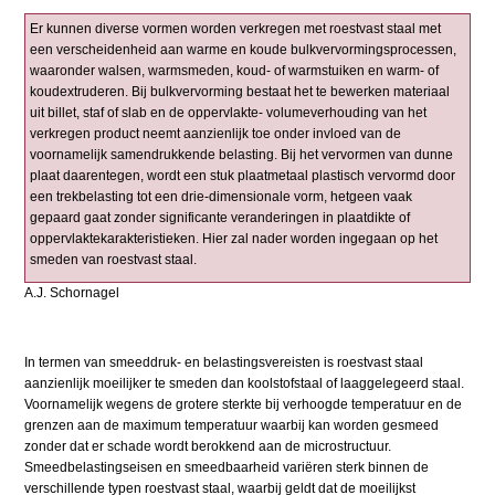
Er kunnen diverse vormen worden verkregen met roestvast staal met
een verscheidenheid aan warme en koude bulkvervormingsprocessen,
waaronder walsen, warmsmeden, koud- of warmstuiken en warm- of
koudextruderen. Bij bulkvervorming bestaat het te bewerken materiaal
uit billet, staf of slab en de oppervlakte- volumeverhouding van het
verkregen product neemt aanzienlijk toe onder invloed van de
voornamelijk samendrukkende belasting. Bij het vervormen van dunne
plaat daarentegen, wordt een stuk plaatmetaal plastisch vervormd door
een trekbelasting tot een drie-dimensionale vorm, hetgeen vaak
gepaard gaat zonder significante veranderingen in plaatdikte of
oppervlaktekarakteristieken. Hier zal nader worden ingegaan op het
smeden van roestvast staal.
A.J. Schornagel
In termen van smeeddruk- en belastingsvereisten is roestvast staal
aanzienlijk moeilijker te smeden dan koolstofstaal of laaggelegeerd staal.
Voornamelijk wegens de grotere sterkte bij verhoogde temperatuur en de
grenzen aan de maximum temperatuur waarbij kan worden gesmeed
zonder dat er schade wordt berokkend aan de microstructuur.
Smeedbelastingseisen en smeedbaarheid variëren sterk binnen de
verschillende typen roestvast staal, waarbij geldt dat de moeilijkst