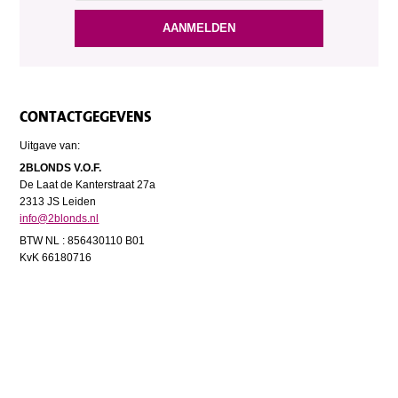
CONTACTGEGEVENS
Uitgave van:
2BLONDS V.O.F.
De Laat de Kanterstraat 27a
2313 JS Leiden
info@2blonds.nl
BTW NL : 856430110 B01
KvK 66180716