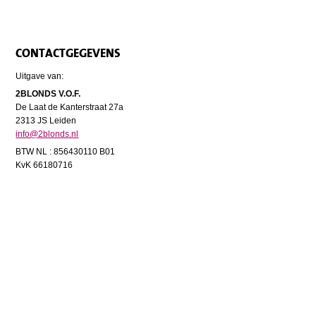
CONTACTGEGEVENS
Uitgave van:
2BLONDS V.O.F.
De Laat de Kanterstraat 27a
2313 JS Leiden
info@2blonds.nl
BTW NL : 856430110 B01
KvK 66180716