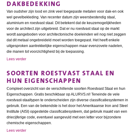
DAKBEDEKKING
Van oudsher zijn lood en zink veel toegepaste metalen voor dak-en ook
wel gevelbekleding. Van recenter datum zijn weersbestendig staal,
aluminium en roestvast staal. Dit betekent dat de keuzemogelijkheden
voor de architect zijn uitgebreid. Dat er nu roestvast staal op de markt
wordt aangeboden voor architectonische doeleinden wil nog niet zeggen
dat dit metaal ongebreideld moet worden toegepast. Het heeft enkele
uitgesproken aantrekkelijke eigenschappen maar evenzovele nadelen,
die manen tot voorzichtigheid bij de toepassing.
Lees verder
SOORTEN ROESTVAST STAAL EN
HUN EIGENSCHAPPEN
Compleet overzicht van de verschillende soorten Roestvast Staal en hun
Eigenschappen. Gratis beschikbaar op ALURVS.nl! Teneinde de vele
roestvast-staaltypen te onderscheiden zijn diverse classificatiesystemen in
gebruik. Een van de bekendste is het door het Amerikaanse Iron and Steel
Institute (AISI) opgestelde classificatiesysteem, dat gebruik maakt van een
driecijferige code, eventueel aangevuld met een letter voor bijzondere
chemische eigenschappen.
Lees verder