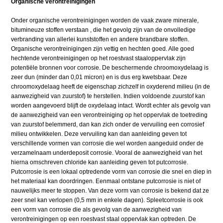
Organische verontreinigingen
Onder organische verontreinigingen worden de vaak zware minerale,
bitumineuze stoffen verstaan , die het gevolg zijn van de onvolledige
verbranding van allerlei kunststoffen en andere brandbare stoffen.
Organische verontreinigingen zijn vettig en hechten goed. Alle goed
hechtende verontreinigingen op het roestvast staaloppervlak zijn
potentiële bronnen voor corrosie. De beschermende chroomoxydelaag is
zeer dun (minder dan 0,01 micron) en is dus erg kwetsbaar. Deze
chroomoxydelaag heeft de eigenschap zichzelf in oxyderend milieu (in de
aanwezigheid van zuurstof) te herstellen. Indien voldoende zuurstof kan
worden aangevoerd blijft de oxydelaag intact. Wordt echter als gevolg van
de aanwezigheid van een verontreiniging op het oppervlak de toetreding
van zuurstof belemmerd, dan kan zich onder de vervuiling een corrosief
milieu ontwikkelen. Deze vervuiling kan dan aanleiding geven tot
verschillende vormen van corrosie die wel worden aangeduid onder de
verzamelnaam underdeposit corrosie. Vooral de aanwezigheid van het
hierna omschreven chloride kan aanleiding geven tot putcorrosie.
Putcorrosie is een lokaal optredende vorm van corrosie die snel en diep in
het materiaal kan doordringen. Eenmaal ontstane putcorrosie is niet of
nauwelijks meer te stoppen. Van deze vorm van corrosie is bekend dat ze
zeer snel kan verlopen (0,5 mm in enkele dagen). Spleetcorrosie is ook
een vorm van corrosie die als gevolg van de aanwezigheid van
verontreinigingen op een roestvast staal oppervlak kan optreden. De