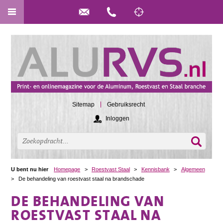
Sitemap
Gebruiksrecht
Inloggen
U bent nu hier
Homepage
>
Roestvast Staal
>
Kennisbank
>
Algemeen
>
De behandeling van roestvast staal na brandschade
DE BEHANDELING VAN
ROESTVAST STAAL NA