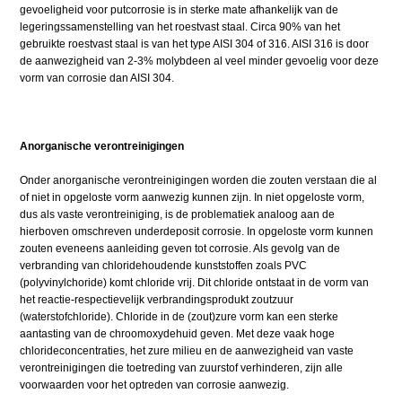
gevoeligheid voor putcorrosie is in sterke mate afhankelijk van de
legeringssamenstelling van het roestvast staal. Circa 90% van het
gebruikte roestvast staal is van het type AISI 304 of 316. AISI 316 is door
de aanwezigheid van 2-3% molybdeen al veel minder gevoelig voor deze
vorm van corrosie dan AISI 304.
Anorganische verontreinigingen
Onder anorganische verontreinigingen worden die zouten verstaan die al
of niet in opgeloste vorm aanwezig kunnen zijn. In niet opgeloste vorm,
dus als vaste verontreiniging, is de problematiek analoog aan de
hierboven omschreven underdeposit corrosie. In opgeloste vorm kunnen
zouten eveneens aanleiding geven tot corrosie. Als gevolg van de
verbranding van chloridehoudende kunststoffen zoals PVC
(polyvinylchoride) komt chloride vrij. Dit chloride ontstaat in de vorm van
het reactie-respectievelijk verbrandingsprodukt zoutzuur
(waterstofchloride). Chloride in de (zout)zure vorm kan een sterke
aantasting van de chroomoxydehuid geven. Met deze vaak hoge
chlorideconcentraties, het zure milieu en de aanwezigheid van vaste
verontreinigingen die toetreding van zuurstof verhinderen, zijn alle
voorwaarden voor het optreden van corrosie aanwezig.