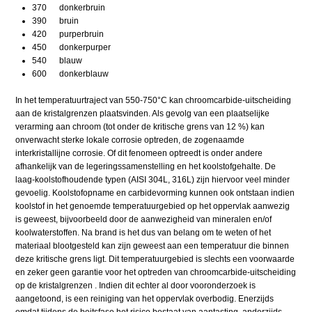
370 donkerbruin
390 bruin
420 purperbruin
450 donkerpurper
540 blauw
600 donkerblauw
In het temperatuurtraject van 550-750°C kan chroomcarbide-uitscheiding
aan de kristalgrenzen plaatsvinden. Als gevolg van een plaatselijke
verarming aan chroom (tot onder de kritische grens van 12 %) kan
onverwacht sterke lokale corrosie optreden, de zogenaamde
interkristallijne corrosie. Of dit fenomeen optreedt is onder andere
afhankelijk van de legeringssamenstelling en het koolstofgehalte. De
laag-koolstofhoudende typen (AISI 304L, 316L) zijn hiervoor veel minder
gevoelig. Koolstofopname en carbidevorming kunnen ook ontstaan indien
koolstof in het genoemde temperatuurgebied op het oppervlak aanwezig
is geweest, bijvoorbeeld door de aanwezigheid van mineralen en/of
koolwaterstoffen. Na brand is het dus van belang om te weten of het
materiaal blootgesteld kan zijn geweest aan een temperatuur die binnen
deze kritische grens ligt. Dit temperatuurgebied is slechts een voorwaarde
en zeker geen garantie voor het optreden van chroomcarbide-uitscheiding
op de kristalgrenzen . Indien dit echter al door vooronderzoek is
aangetoond, is een reiniging van het oppervlak overbodig. Enerzijds
omdat tijdens de beitsfase het risico bestaat van aantasting, anderzijds