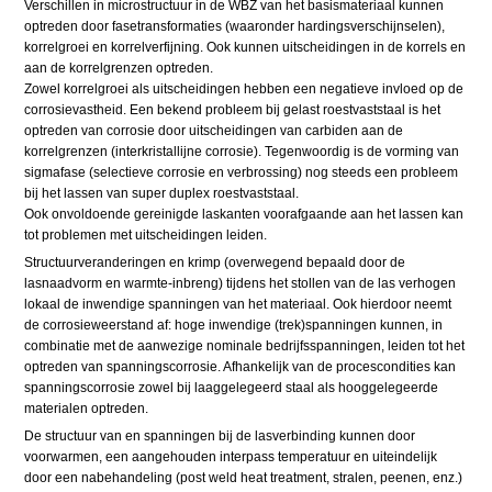
Verschillen in microstructuur in de WBZ van het basismateriaal kunnen
optreden door fasetransformaties (waaronder hardingsverschijnselen),
korrelgroei en korrelverfijning. Ook kunnen uitscheidingen in de korrels en
aan de korrelgrenzen optreden.
Zowel korrelgroei als uitscheidingen hebben een negatieve invloed op de
corrosievastheid. Een bekend probleem bij gelast roestvaststaal is het
optreden van corrosie door uitscheidingen van carbiden aan de
korrelgrenzen (interkristallijne corrosie). Tegenwoordig is de vorming van
sigmafase (selectieve corrosie en verbrossing) nog steeds een probleem
bij het lassen van super duplex roestvaststaal.
Ook onvoldoende gereinigde laskanten voorafgaande aan het lassen kan
tot problemen met uitscheidingen leiden.
Structuurveranderingen en krimp (overwegend bepaald door de
lasnaadvorm en warmte-inbreng) tijdens het stollen van de las verhogen
lokaal de inwendige spanningen van het materiaal. Ook hierdoor neemt
de corrosieweerstand af: hoge inwendige (trek)spanningen kunnen, in
combinatie met de aanwezige nominale bedrijfsspanningen, leiden tot het
optreden van spanningscorrosie. Afhankelijk van de procescondities kan
spanningscorrosie zowel bij laaggelegeerd staal als hooggelegeerde
materialen optreden.
De structuur van en spanningen bij de lasverbinding kunnen door
voorwarmen, een aangehouden interpass temperatuur en uiteindelijk
door een nabehandeling (post weld heat treatment, stralen, peenen, enz.)