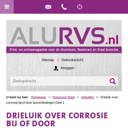
Sitemap
Gebruiksrecht
Inloggen
U bent nu hier
Homepage
>
Roestvast Staal
>
Artikellijst
>
Drieluik over
corrosie bij of door lasverbindingen Deel 1
DRIELUIK OVER CORROSIE
BIJ OF DOOR