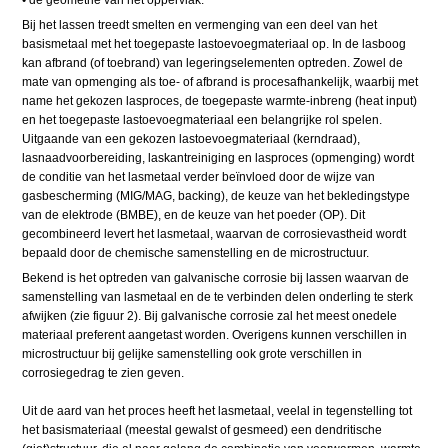
• de geometrie van het oppervlak.
Bij het lassen treedt smelten en vermenging van een deel van het
basismetaal met het toegepaste lastoevoegmateriaal op. In de lasboog
kan afbrand (of toebrand) van legeringselementen optreden. Zowel de
mate van opmenging als toe- of afbrand is procesafhankelijk, waarbij met
name het gekozen lasproces, de toegepaste warmte-inbreng (heat input)
en het toegepaste lastoevoegmateriaal een belangrijke rol spelen.
Uitgaande van een gekozen lastoevoegmateriaal (kerndraad),
lasnaadvoorbereiding, laskantreiniging en lasproces (opmenging) wordt
de conditie van het lasmetaal verder beïnvloed door de wijze van
gasbescherming (MIG/MAG, backing), de keuze van het bekledingstype
van de elektrode (BMBE), en de keuze van het poeder (OP). Dit
gecombineerd levert het lasmetaal, waarvan de corrosievastheid wordt
bepaald door de chemische samenstelling en de microstructuur.
Bekend is het optreden van galvanische corrosie bij lassen waarvan de
samenstelling van lasmetaal en de te verbinden delen onderling te sterk
afwijken (zie figuur 2). Bij galvanische corrosie zal het meest onedele
materiaal preferent aangetast worden. Overigens kunnen verschillen in
microstructuur bij gelijke samenstelling ook grote verschillen in
corrosiegedrag te zien geven.
Uit de aard van het proces heeft het lasmetaal, veelal in tegenstelling tot
het basismateriaal (meestal gewalst of gesmeed) een dendritische