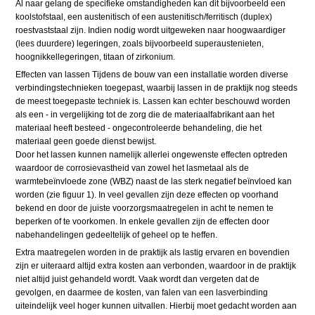
Al naar gelang de specifieke omstandigheden kan dit bijvoorbeeld een
koolstofstaal, een austenitisch of een austenitisch/ferritisch (duplex)
roestvaststaal zijn. Indien nodig wordt uitgeweken naar hoogwaardiger
(lees duurdere) legeringen, zoals bijvoorbeeld superaustenieten,
hoognikkellegeringen, titaan of zirkonium.
Effecten van lassen Tijdens de bouw van een installatie worden diverse
verbindingstechnieken toegepast, waarbij lassen in de praktijk nog steeds
de meest toegepaste techniek is. Lassen kan echter beschouwd worden
als een - in vergelijking tot de zorg die de materiaalfabrikant aan het
materiaal heeft besteed - ongecontroleerde behandeling, die het
materiaal geen goede dienst bewijst.
Door het lassen kunnen namelijk allerlei ongewenste effecten optreden
waardoor de corrosievastheid van zowel het lasmetaal als de
warmtebeïnvloede zone (WBZ) naast de las sterk negatief beïnvloed kan
worden (zie figuur 1). In veel gevallen zijn deze effecten op voorhand
bekend en door de juiste voorzorgsmaatregelen in acht te nemen te
beperken of te voorkomen. In enkele gevallen zijn de effecten door
nabehandelingen gedeeltelijk of geheel op te heffen.
Extra maatregelen worden in de praktijk als lastig ervaren en bovendien
zijn er uiteraard altijd extra kosten aan verbonden, waardoor in de praktijk
niet altijd juist gehandeld wordt. Vaak wordt dan vergeten dat de
gevolgen, en daarmee de kosten, van falen van een lasverbinding
uiteindelijk veel hoger kunnen uitvallen. Hierbij moet gedacht worden aan