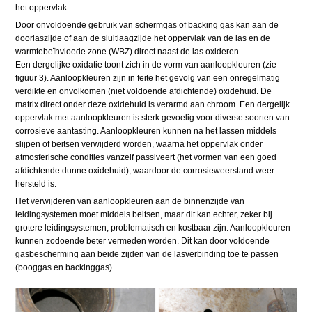
het oppervlak.
Door onvoldoende gebruik van schermgas of backing gas kan aan de
doorlaszijde of aan de sluitlaagzijde het oppervlak van de las en de
warmtebeïnvloede zone (WBZ) direct naast de las oxideren.
Een dergelijke oxidatie toont zich in de vorm van aanloopkleuren (zie
figuur 3). Aanloopkleuren zijn in feite het gevolg van een onregelmatig
verdikte en onvolkomen (niet voldoende afdichtende) oxidehuid. De
matrix direct onder deze oxidehuid is verarmd aan chroom. Een dergelijk
oppervlak met aanloopkleuren is sterk gevoelig voor diverse soorten van
corrosieve aantasting. Aanloopkleuren kunnen na het lassen middels
slijpen of beitsen verwijderd worden, waarna het oppervlak onder
atmosferische condities vanzelf passiveert (het vormen van een goed
afdichtende dunne oxidehuid), waardoor de corrosieweerstand weer
hersteld is.
Het verwijderen van aanloopkleuren aan de binnenzijde van
leidingsystemen moet middels beitsen, maar dit kan echter, zeker bij
grotere leidingsystemen, problematisch en kostbaar zijn. Aanloopkleuren
kunnen zodoende beter vermeden worden. Dit kan door voldoende
gasbescherming aan beide zijden van de lasverbinding toe te passen
(booggas en backinggas).