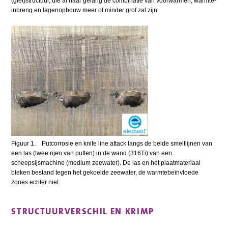
(giet)structuur, die al naar gelang de combinatie van voorwarmen, warmte-
inbreng en lagenopbouw meer of minder grof zal zijn.
Figuur 1. Putcorrosie en knife line attack langs de beide smeltlijnen van
een las (twee rijen van putten) in de wand (316Ti) van een
scheepsijsmachine (medium zeewater). De las en het plaatmateriaal
bleken bestand tegen het gekoelde zeewater, de warmtebeïnvloede
zones echter niet.
STRUCTUURVERSCHIL EN KRIMP