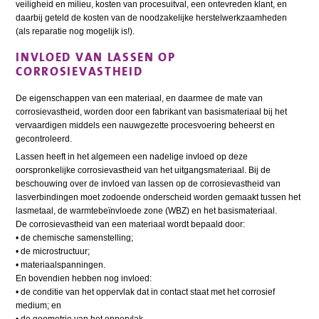
veiligheid en milieu, kosten van procesuitval, een ontevreden klant, en
daarbij geteld de kosten van de noodzakelijke herstelwerkzaamheden
(als reparatie nog mogelijk is!).
INVLOED VAN LASSEN OP
CORROSIEVASTHEID
De eigenschappen van een materiaal, en daarmee de mate van
corrosievastheid, worden door een fabrikant van basismateriaal bij het
vervaardigen middels een nauwgezette procesvoering beheerst en
gecontroleerd.
Lassen heeft in het algemeen een nadelige invloed op deze
oorspronkelijke corrosievastheid van het uitgangsmateriaal. Bij de
beschouwing over de invloed van lassen op de corrosievastheid van
lasverbindingen moet zodoende onderscheid worden gemaakt tussen het
lasmetaal, de warmtebeïnvloede zone (WBZ) en het basismateriaal.
De corrosievastheid van een materiaal wordt bepaald door:
• de chemische samenstelling;
• de microstructuur;
• materiaalspanningen.
En bovendien hebben nog invloed:
• de conditie van het oppervlak dat in contact staat met het corrosief
medium; en