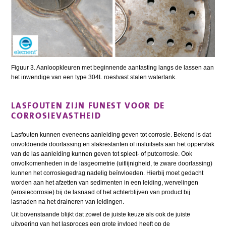
Figuur 3. Aanloopkleuren met beginnende aantasting langs de lassen aan
het inwendige van een type 304L roestvast stalen watertank.
LASFOUTEN ZIJN FUNEST VOOR DE
CORROSIEVASTHEID
Lasfouten kunnen eveneens aanleiding geven tot corrosie. Bekend is dat
onvoldoende doorlassing en slakrestanten of insluitsels aan het oppervlak
van de las aanleiding kunnen geven tot spleet- of putcorrosie. Ook
onvolkomenheden in de lasgeometrie (uitlijnigheid, te zware doorlassing)
kunnen het corrosiegedrag nadelig beïnvloeden. Hierbij moet gedacht
worden aan het afzetten van sedimenten in een leiding, wervelingen
(erosiecorrosie) bij de lasnaad of het achterblijven van product bij
lasnaden na het draineren van leidingen.
Uit bovenstaande blijkt dat zowel de juiste keuze als ook de juiste
uitvoering van het lasproces een grote invloed heeft op de