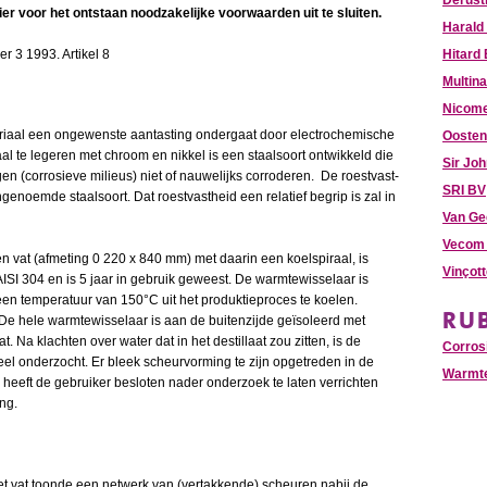
Derust
er voor het ontstaan noodzakelijke voorwaarden uit te sluiten.
Harald
r 3 1993. Artikel 8
Hitard
Multina
Nicome
teriaal een ongewenste aantasting ondergaat door electrochemische
Oosten
aal te legeren met chroom en nikkel is een staalsoort ontwikkeld die
Sir Jo
n (corrosieve milieus) niet of nauwelijks corroderen. De roestvast-
SRI BV
enoemde staalsoort. Dat roestvastheid een relatief begrip is zal in
Van Ge
Vecom 
 vat (afmeting 0 220 x 840 mm) met daarin een koelspiraal, is
Vinçot
AISI 304 en is 5 jaar in gebruik geweest. De warmtewisselaar is
een temperatuur van 150°C uit het produktieproces te koelen.
RU
e hele warmtewisselaar is aan de buitenzijde geïsoleerd met
 Na klachten over water dat in het destillaat zou zitten, is de
Corros
el onderzocht. Er bleek scheurvorming te zijn opgetreden in de
Warmte
 heeft de gebruiker besloten nader onderzoek te laten verrichten
ng.
t vat toonde een netwerk van (vertakkende) scheuren nabij de