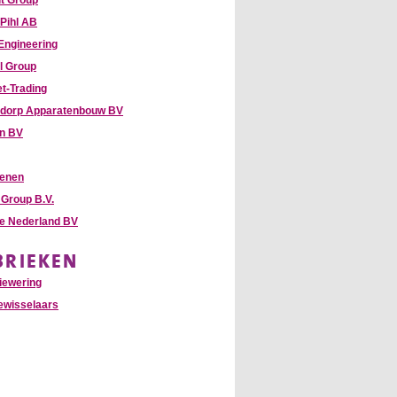
it Group
 Pihl AB
 Engineering
l Group
t-Trading
dorp Apparatenbouw BV
hn BV
enen
Group B.V.
te Nederland BV
BRIEKEN
iewering
wisselaars