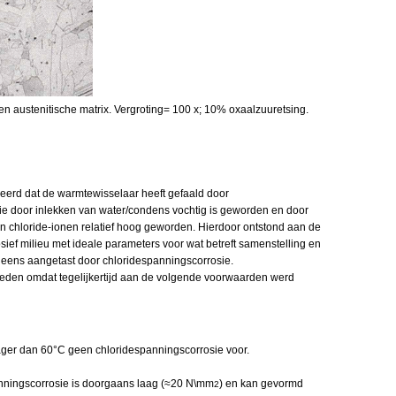
 een austenitische matrix. Vergroting= 100 x; 10% oxaalzuuretsing.
erd dat de warmtewisselaar heeft gefaald door
tie door inlekken van water/condens vochtig is geworden en door
an chloride-ionen relatief hoog geworden. Hierdoor ontstond aan de
rosief milieu met ideale parameters voor wat betreft samenstelling en
eneens aangetast door chloridespanningscorrosie.
treden omdat tegelijkertijd aan de volgende voorwaarden werd
ager dan 60°C geen chloridespanningscorrosie voor.
nningscorrosie is doorgaans laag (≈20 N\mm
) en kan gevormd
2