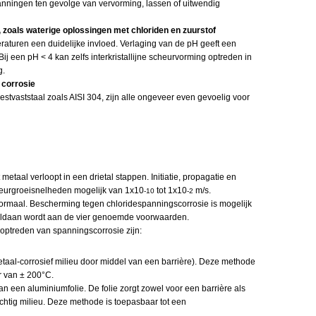
ningen ten gevolge van vervorming, lassen of uitwendig
 zoals waterige oplossingen met chloriden en zuurstof
raturen een duidelijke invloed. Verlaging van de pH geeft een
Bij een pH < 4 kan zelfs interkristallijne scheurvorming optreden in
g.
 corrosie
estvaststaal zoals AISI 304, zijn alle ongeveer even gevoelig voor
etaal verloopt in een drietal stappen. Initiatie, propagatie en
cheurgroeisnelheden mogelijk van 1x10
tot 1x10
m/s.
-10
-2
ormaal. Bescherming tegen chloridespanningscorrosie is mogelijk
d voldaan wordt aan de vier genoemde voorwaarden.
ptreden van spanningscorrosie zijn:
aal-corrosief milieu door middel van een barrière). Deze methode
r van ± 200°C.
 een aluminiumfolie. De folie zorgt zowel voor een barrière als
htig milieu. Deze methode is toepasbaar tot een