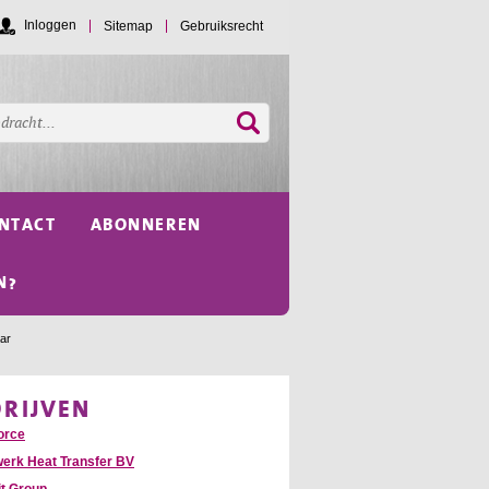
Inloggen
Sitemap
Gebruiksrecht
NTACT
ABONNEREN
N?
ar
DRIJVEN
orce
erk Heat Transfer BV