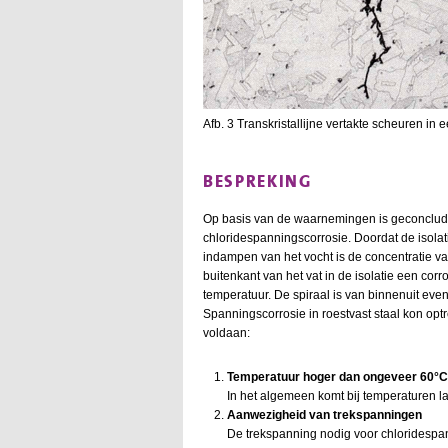
Afb. 3 Transkristallijne vertakte scheuren in
BESPREKING
Op basis van de waarnemingen is geconclude
chloridespanningscorrosie. Doordat de isola
indampen van het vocht is de concentratie v
buitenkant van het vat in de isolatie een cor
temperatuur. De spiraal is van binnenuit ev
Spanningscorrosie in roestvast staal kon op
voldaan:
Temperatuur hoger dan ongeveer 60°C
In het algemeen komt bij temperaturen l
Aanwezigheid van trekspanningen
De trekspanning nodig voor chloridespa