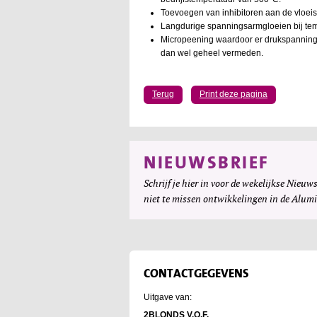
Toevoegen van inhibitoren aan de vloeist
Langdurige spanningsarmgloeien bij tem
Micropeening waardoor er drukspanningen
dan wel geheel vermeden.
Terug
Print deze pagina
NIEUWSBRIEF
Schrijf je hier in voor de wekelijkse Nieuws
niet te missen ontwikkelingen in de Alum
CONTACTGEGEVENS
Uitgave van:
2BLONDS V.O.F.