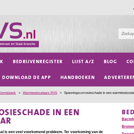
NK
BEDRIJVENREGISTER
LIJST A/Z
BLOG
CO
DOWNLOAD DE APP
HANDBOEKEN
ADVERTERE
Kennisbank
>
Warmtewisselaars RVS
>
Spanningscorrosieschade in een warmtewissela
SIESCHADE IN EEN
BE
AAR
Bactof
Bronsw
aal is een veel voorkomend probleem. Ter voorkoming van de