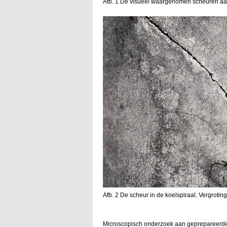
Afb. 1 De visueel waargenomen scheuren aan
Afb. 2 De scheur in de koelspiraal. Vergroting
Microscopisch onderzoek aan geprepareerde s