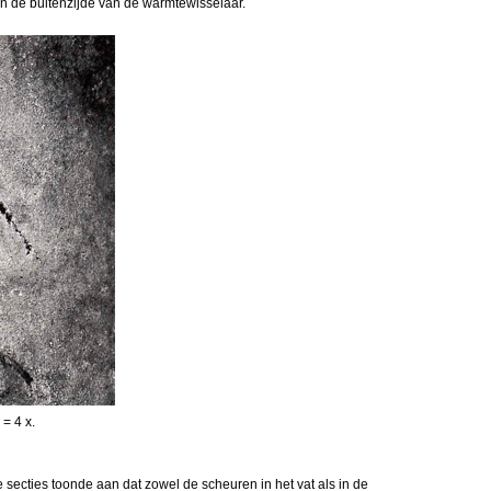
 de buitenzijde van de warmtewisselaar.
 = 4 x.
ecties toonde aan dat zowel de scheuren in het vat als in de