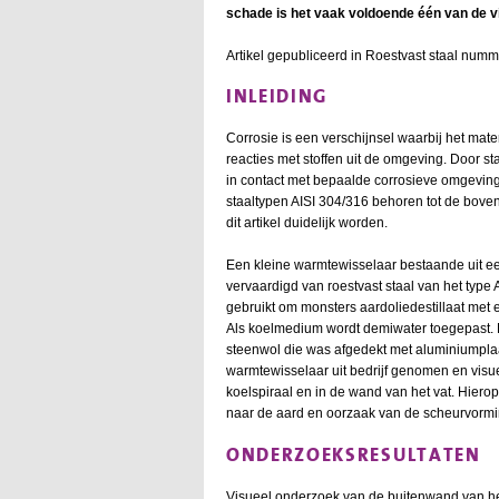
schade is het vaak voldoende één van de vi
Artikel gepubliceerd in Roestvast staal numme
INLEIDING
Corrosie is een verschijnsel waarbij het ma
reacties met stoffen uit de omgeving. Door st
in contact met bepaalde corrosieve omgevinge
staaltypen AISI 304/316 behoren tot de boveng
dit artikel duidelijk worden.
Een kleine warmtewisselaar bestaande uit een
vervaardigd van roestvast staal van het type 
gebruikt om monsters aardoliedestillaat met 
Als koelmedium wordt demiwater toegepast. D
steenwol die was afgedekt met aluminiumplaat.
warmtewisselaar uit bedrijf genomen en visue
koelspiraal en in de wand van het vat. Hierop
naar de aard en oorzaak van de scheurvormi
ONDERZOEKSRESULTATEN
Visueel onderzoek van de buitenwand van he