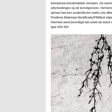
koelspiraal transkristallijn verlopen. De wan
uitscheidingen op de korrelgrenzen. Het binn
spiraal had een austenitische matrix (zie afb
Positieve Materiaal Identificatie(PMI)test ui
Hiermee werd bevestigd dat zowel de wand al
type AISI 304.