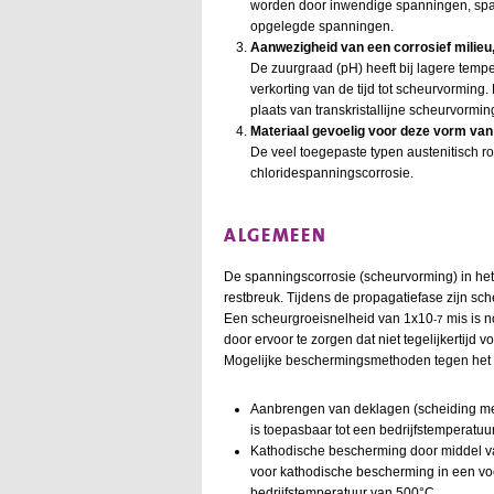
worden door inwendige spanningen, span
opgelegde spanningen.
Aanwezigheid van een corrosief milieu,
De zuurgraad (pH) heeft bij lagere tempe
verkorting van de tijd tot scheurvorming. 
plaats van transkristallijne scheurvormin
Materiaal gevoelig voor deze vorm van
De veel toegepaste typen austenitisch ro
chloridespanningscorrosie.
ALGEMEEN
De spanningscorrosie (scheurvorming) in het m
restbreuk. Tijdens de propagatiefase zijn s
Een scheurgroeisnelheid van 1x10
mis is n
-7
door ervoor te zorgen dat niet tegelijkertij
Mogelijke beschermingsmethoden tegen het o
Aanbrengen van deklagen (scheiding met
is toepasbaar tot een bedrijfstemperatuu
Kathodische bescherming door middel van
voor kathodische bescherming in een voc
bedrijfstemperatuur van 500°C.