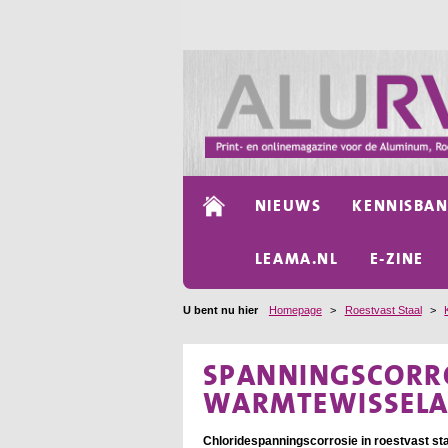
NIEUWS
KENNISBA
LEAMA.NL
E-ZINE
U bent nu hier
Homepage
>
Roestvast Staal
>
SPANNINGSCORRO
WARMTEWISSEL
Chloridespanningscorrosie in roestvast st