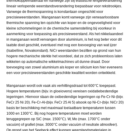
thermokoppelmateriaal en vanwege zijn bij elastische lengteverandering
lineair verlopende weerstandsverandering toepasbaar voor rekstrookjes.
Vanwege de thermospanning is konstantaan ongeschikt voor
precisieweerstanden. Manganaan komt vanwege zijn verwaarloosbare
thermische spanning ten opzichte van koper en de ongevoeligheid voor
kleine schommelingen in de chemische samenstelling bij voorkeur in
aanmerking voor toepassing als precisieweerstand. Als het nikkelaandeel
in manganaan wordt vervangen door aluminium, is het nog beter voor dit
laatste doel geschikt, eventueel met nog een toevoeging van wat ijzer
(lsabelline, Novakonstant). NiCr weerstanden bezitten op grond van hun
hogere mechanische sterkte het voordeel, dat ze zich probleemloos laten
wikkelen op automatische wikkelmachines uit dunne draad. Door
toevoeging van zowel aluminium als koper en silicium kon hier eveneens
een voor precisieweerstanden geschikte kwaliteit worden ontwikkeld.
Manganaan wordt ook vaak als verhittingsdraad tot 600°C toegepast.
Hogere temperaturen (bijv. in gloeiovens) vereisen oxidatiebestendige
legeringen. Hiervoor staan de oxibestendige legeringen op Fe-Cr-Ni-(bijv.
FeCr 25 Ni 20). Fe-Cr-AI-(bijv. FeCr 25 Al 5) alsook op Ni-Cr-(bijv. NiCr 20)
basis ter beschikking met maximaal toelaatbare temperaturen tussen
1000 en 1300°C. Bij nog hogere temperaturen moet worden
teruggegrepen op SiC (max. 1500°C). W, Mo (max. 1700°C onder
vacuüm) of grafiet (max. 3000°C onder vacuüm of neutrale atmosfeer).
Op grond van het Seebeck effect kunnen weerstandsmaterialen in