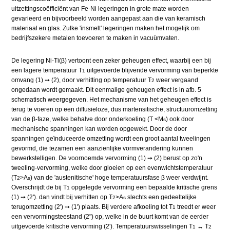
uitzettingscoëfficiënt van Fe-Ni legeringen in grote mate worden
gevarieerd en bijvoorbeeld worden aangepast aan die van keramisch
materiaal en glas. Zulke 'insmelt' legeringen maken het mogelijk om
bedrijfszekere metalen toevoeren te maken in vacuümvaten.
De legering Ni-Ti(β) vertoont een zeker geheugen effect, waarbij een bij
een lagere temperatuur T
uitgevoerde blijvende vervorming van beperkte
1
omvang (1) ➙ (2), door verhitting op temperatuur T
weer vergaand
2
ongedaan wordt gemaakt. Dit eenmalige geheugen effect is in afb. 5
schematisch weergegeven. Het mechanisme van het geheugen effect is
terug te voeren op een diffusieloze, dus martensitische, structuuromzetting
van de β-faze, welke behalve door onderkoeling (T <M
) ook door
s
mechanische spanningen kan worden opgewekt. Door de door
spanningen geïnduceerde omzetting wordt een groot aantal tweelingen
gevormd, die tezamen een aanzienlijke vormverandering kunnen
bewerkstelligen. De voornoemde vervorming (1) ➙ (2) berust op zo'n
tweeling-vervorming, welke door gloeien op een evenwichtstemperatuur
(T
>A
) van de 'austenitische' hoge temperatuursfase β weer verdwijnt.
2
s
Overschrijdt de bij T
opgelegde vervorming een bepaalde kritische grens
1
(1) ➙ (2'). dan vindt bij verhitten op T
>A
slechts een gedeeltelijke
2
s
terugomzetting (2') ➙ (1') plaats. Bij verdere afkoeling tot T
treedt er weer
1
een vervormingsteestand (2") op, welke in de buurt komt van de eerder
uitgevoerde kritische vervorming (2'). Temperatuurswisselingen T
↔ T
1
2