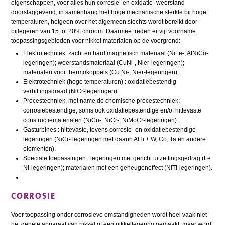
eigenschappen, voor alles hun corrosie- en oxidatie- weerstand
doorslaggevend, in samenhang met hoge mechanische sterkte bij hoge
temperaturen, hetgeen over het algemeen slechts wordt bereikt door
bijlegeren van 15 tot 20% chroom. Daarmee treden er vijf voorname
toepassingsgebieden voor nikkel materialen op de voorgrond:
Elektrotechniek: zacht en hard magnetisch materiaal (NiFe-, AINiCo-
legeringen); weerstandsmateriaal (CuNi-, Nier-legeringen);
materialen voor thermokoppels (Cu Ni-, Nier-legeringen).
Elektrotechniek (hoge temperaturen) : oxidatiebestendig
verhittingsdraad (NiCr-legeringen).
Procestechniek, met name de chemische procestechniek:
corrosiebestendige, soms ook oxidatiebestendige en/of hittevaste
constructiematerialen (NiCu-, NiCr-, NiMoCr-legeringen).
Gasturbines : hittevaste, tevens corrosie- en oxidatiebestendige
legeringen (NiCr- legeringen met daarin AlTi + W, Co, Ta en andere
elementen).
Speciale toepassingen : legeringen met gericht uitzettingsgedrag (Fe
Ni-legeringen); materialen met een geheugeneffect (NiTi-legeringen).
CORROSIE
Voor toepassing onder corrosieve omstandigheden wordt heel vaak niet
het gehele apparaat van nikkel of een nikkellegering gemaakt, maar wordt