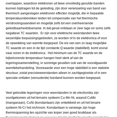
overlappen, waardoor elektronen uit twee onvolledig gevulde banden
kunnen bijdragen tot de geleiding, zijn door verwisseling van band van
thermisch aangeslagen elektronen effecten mogelijk, die in bepaalde
temperatuursbereiken leiden tot compensatie van het thermische
verstrooiingsaandeel en mogelijk zelfs tot een overheersende
geleidbaarheidstoename. In dat geval ontstaan er zeer lage en soms zelfs
negatieve TC waarden. Er zijn voor elektrische weerstanden twee
wezenlijke toepassingsgebieden, ze worden of in de elektronica of voor
de opwekking van warmte toegepast. De eis van een zo laag mogelijke
TC waarde en een in de tijd constante Q waarde (stabiliteit). komt vooral
naar voren in de elektronica . Het minimum van de TC waarde en de
bijbehorende temperatuur hangen heel sterk af van de
legeringssamenstelling, in sommige gevallen ook van de voorafgaande
warmtebehandeling. Voorwaarde voor een hoge stabiliteit is een stabiele
structuur, zodat precisieweerstanden alleen in zachtgegloeide of in een
speciale ontlaten (verouderde) toestand kunnen worden toegepast.
Veel gebruikte legeringen voor weerstanden in de electronika zijn
voortgekomen uit het ternaire systeem Cu-Mn-Ni, waaruit CuMn
(manganaan), CuNi (konstantaan) zijn ontwikkeld en uit het binaire
systeem Ni-Cr het nichroom. Konstantaan is vanwege zijn hoge
thermospanning ten opzichte van koper zeer goed bruikbaar als