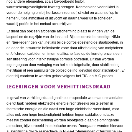
nog andere elementen, zoals bijvoorbeeld fosfor,
warmscheurgevoeligheid teweeg brengen. Kenmerkend voor nikkel is
verder de neiging om bij het lassen zuurstof, stikstof en waterstof op te
nemen uit de atmosfeer of uit vocht en daarna weer uit te scheiden,
waarbij poriën in het metaal achterblijven .
Er dient dan ook een afdoende afscherming plaats te vinden van de
laspoel en de rugzijde van de lasnaad. Bij de corrosiebestendige NiMo-
en Nier-legeringen kan, net als bij de corrosiebestendige staalsoorten, in
de door de laswarmte beïnvloede zone door uitscheiding van molybdeen-
en/of chroomcarbiden en intermetallische fase op de korrelgrenzen, een
sensitisering voor interkristallijne corrosie optreden. Dit kan worden
tegengegaan door verlaging van het koolstofgehalte, door stabilisering
met titaan of een aansluitende oplosgloeiing, gevolgd door afschrikken. Er
dient bij voorkeur te worden gelast volgens het TIG- en MIG-proces.
LEGERINGEN VOOR VERHITTINGSDRAAD
In geval van verhittingsdraad gaat het om speciale weerstandsmaterialen,
die tot taak hebben elektrische energie rechtstreeks om te zetten in
thermische energie en die naast een hoge elektrische weerstand, voor
alles ook een hoge bestendigheid hebben tegen oxidatie, omdat ze
meestal zonder bescherming worden blootgesteld aan de omringende
atmosfeer, bijvoorbeeld in elektrische ovens. Doorgaans worden hiervoor
austenitische Ni-Cr- respectievelijk Ni-Fe-Cr-legeringen of ferritische Fe-