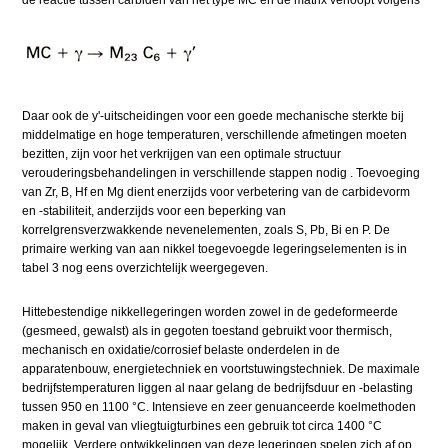
de reactie tussen carbiden van het type MC en de matrix verloopt volgens
Daar ook de y'-uitscheidingen voor een goede mechanische sterkte bij
middelmatige en hoge temperaturen, verschillende afmetingen moeten
bezitten, zijn voor het verkrijgen van een optimale structuur
verouderingsbehandelingen in verschillende stappen nodig . Toevoeging
van Zr, B, Hf en Mg dient enerzijds voor verbetering van de carbidevorm
en -stabiliteit, anderzijds voor een beperking van
korrelgrensverzwakkende nevenelementen, zoals S, Pb, Bi en P. De
primaire werking van aan nikkel toegevoegde legeringselementen is in
tabel 3 nog eens overzichtelijk weergegeven.
Hittebestendige nikkellegeringen worden zowel in de gedeformeerde
(gesmeed, gewalst) als in gegoten toestand gebruikt voor thermisch,
mechanisch en oxidatie/corrosief belaste onderdelen in de
apparatenbouw, energietechniek en voortstuwingstechniek. De maximale
bedrijfstemperaturen liggen al naar gelang de bedrijfsduur en -belasting
tussen 950 en 1100 °C. Intensieve en zeer genuanceerde koelmethoden
maken in geval van vliegtuigturbines een gebruik tot circa 1400 °C
mogelijk. Verdere ontwikkelingen van deze legeringen spelen zich af op