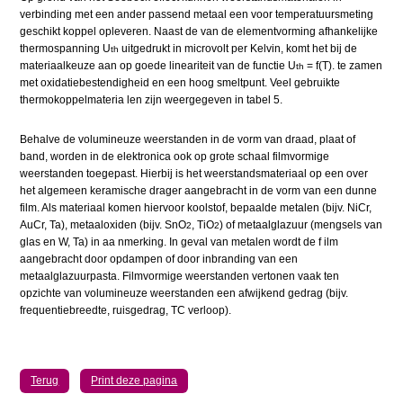
verbinding met een ander passend metaal een voor temperatuursmeting
geschikt koppel opleveren. Naast de van de elementvorming afhankelijke
thermospanning U
uitgedrukt in microvolt per Kelvin, komt het bij de
th
materiaalkeuze aan op goede lineariteit van de functie U
= f(T). te zamen
th
met oxidatiebestendigheid en een hoog smeltpunt. Veel gebruikte
thermokoppelmateria len zijn weergegeven in tabel 5.
Behalve de volumineuze weerstanden in de vorm van draad, plaat of
band, worden in de elektronica ook op grote schaal filmvormige
weerstanden toegepast. Hierbij is het weerstandsmateriaal op een over
het algemeen keramische drager aangebracht in de vorm van een dunne
film. Als materiaal komen hiervoor koolstof, bepaalde metalen (bijv. NiCr,
AuCr, Ta), metaaloxiden (bijv. SnO
, TiO
) of metaalglazuur (mengsels van
2
2
glas en W, Ta) in aa nmerking. In geval van metalen wordt de f ilm
aangebracht door opdampen of door inbranding van een
metaalglazuurpasta. Filmvormige weerstanden vertonen vaak ten
opzichte van volumineuze weerstanden een afwijkend gedrag (bijv.
frequentiebreedte, ruisgedrag, TC verloop).
Terug
Print deze pagina