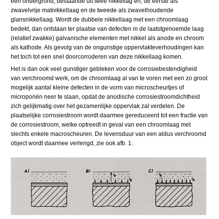
een ondergrond, bestaande uit twee nikkellag en, de eerste als
zwavelvrije matnikkellaag en de tweede als zwavelhoudende
glansnikkellaag. Wordt de dubbele nikkellaag met een chroomlaag
bedekt, dan ontstaan ter plaatse van defecten in de laatstgenoemde laag
(relatief zwakke) galvanische elementen met nikkel als anode en chroom
als kathode. Als gevolg van de ongunstige oppervlakteverhoudingen kan
het toch tot een snel doorcorroderen van deze nikkellaag komen.
Het is dan ook veel gunstiger gebleken voor de corrosiebestendigheid
van verchroomd werk, om de chroomlaag al van te voren met een zo groot
mogelijk aantal kleine defecten in de vorm van microscheurtjes of
microporiën neer te slaan, opdat de anodische corrosiestroomdichtheid
zich gelijkmatig over het gezamenlijke oppervlak zal verdelen. De
plaatselijke corrosiestroom wordt daarmee gereduceerd tot een fractie van
de corrosiestroom, welke optreedt in geval van een chroomlaag met
slechts enkele macroscheuren. De levensduur van een aldus verchroomd
object wordt daarmee verlengd, zie ook afb. 1.