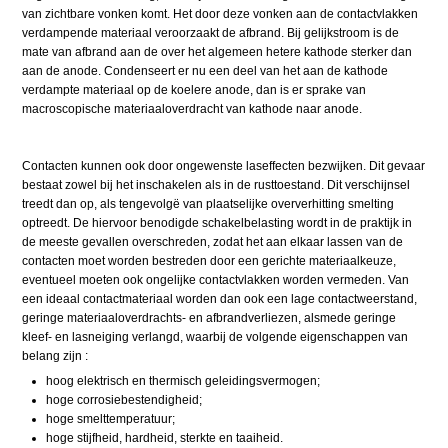
van zichtbare vonken komt. Het door deze vonken aan de contactvlakken
verdampende materiaal veroorzaakt de afbrand. Bij gelijkstroom is de
mate van afbrand aan de over het algemeen hetere kathode sterker dan
aan de anode. Condenseert er nu een deel van het aan de kathode
verdampte materiaal op de koelere anode, dan is er sprake van
macroscopische materiaaloverdracht van kathode naar anode.
Contacten kunnen ook door ongewenste laseffecten bezwijken. Dit gevaar
bestaat zowel bij het inschakelen als in de rusttoestand. Dit verschijnsel
treedt dan op, als tengevolgë van plaatselijke oververhitting smelting
optreedt. De hiervoor benodigde schakelbelasting wordt in de praktijk in
de meeste gevallen overschreden, zodat het aan elkaar lassen van de
contacten moet worden bestreden door een gerichte materiaalkeuze,
eventueel moeten ook ongelijke contactvlakken worden vermeden. Van
een ideaal contactmateriaal worden dan ook een lage contactweerstand,
geringe materiaaloverdrachts- en afbrandverliezen, alsmede geringe
kleef- en lasneiging verlangd, waarbij de volgende eigenschappen van
belang zijn :
hoog elektrisch en thermisch geleidingsvermogen;
hoge corrosiebestendigheid;
hoge smelttemperatuur;
hoge stijfheid, hardheid, sterkte en taaiheid.