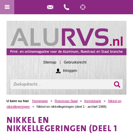
Sitemap
Gebruiksrecht
Inloggen
U bent nu hier
Homepage
>
Roestvast Staal
>
Kennisbank
>
Nikkel en
nikkellegeringen
>
Nikkel en nikkellegeringen (deel 1 - archief 1988)
NIKKEL EN
NIKKELLEGERINGEN (DEEL 1