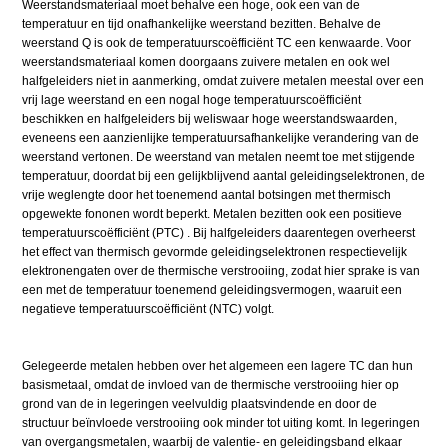
Weerstandsmateriaal moet behalve een hoge, ook een van de
temperatuur en tijd onafhankelijke weerstand bezitten. Behalve de
weerstand Q is ook de temperatuurscoëfficiënt TC een kenwaarde. Voor
weerstandsmateriaal komen doorgaans zuivere metalen en ook wel
halfgeleiders niet in aanmerking, omdat zuivere metalen meestal over een
vrij lage weerstand en een nogal hoge temperatuurscoëfficiënt
beschikken en halfgeleiders bij weliswaar hoge weerstandswaarden,
eveneens een aanzienlijke temperatuursafhankelijke verandering van de
weerstand vertonen. De weerstand van metalen neemt toe met stijgende
temperatuur, doordat bij een gelijkblijvend aantal geleidingselektronen, de
vrije weglengte door het toenemend aantal botsingen met thermisch
opgewekte fononen wordt beperkt. Metalen bezitten ook een positieve
temperatuurscoëfficiënt (PTC) . Bij halfgeleiders daarentegen overheerst
het effect van thermisch gevormde geleidingselektronen respectievelijk
elektronengaten over de thermische verstrooiing, zodat hier sprake is van
een met de temperatuur toenemend geleidingsvermogen, waaruit een
negatieve temperatuurscoëfficiënt (NTC) volgt.
Gelegeerde metalen hebben over het algemeen een lagere TC dan hun
basismetaal, omdat de invloed van de thermische verstrooiing hier op
grond van de in legeringen veelvuldig plaatsvindende en door de
structuur beïnvloede verstrooiing ook minder tot uiting komt. In legeringen
van overgangsmetalen, waarbij de valentie- en geleidingsband elkaar