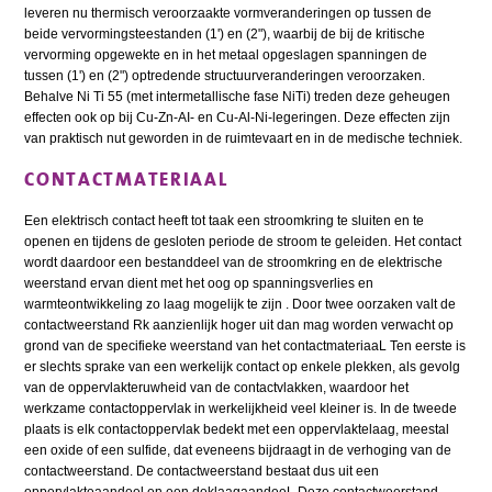
leveren nu thermisch veroorzaakte vormveranderingen op tussen de
beide vervormingsteestanden (1') en (2"), waarbij de bij de kritische
vervorming opgewekte en in het metaal opgeslagen spanningen de
tussen (1') en (2") optredende structuurveranderingen veroorzaken.
Behalve Ni Ti 55 (met intermetallische fase NiTi) treden deze geheugen
effecten ook op bij Cu-Zn-AI- en Cu-Al-Ni-legeringen. Deze effecten zijn
van praktisch nut geworden in de ruimtevaart en in de medische techniek.
CONTACTMATERIAAL
Een elektrisch contact heeft tot taak een stroomkring te sluiten en te
openen en tijdens de gesloten periode de stroom te geleiden. Het contact
wordt daardoor een bestanddeel van de stroomkring en de elektrische
weerstand ervan dient met het oog op spanningsverlies en
warmteontwikkeling zo laag mogelijk te zijn . Door twee oorzaken valt de
contactweerstand Rk aanzienlijk hoger uit dan mag worden verwacht op
grond van de specifieke weerstand van het contactmateriaaL Ten eerste is
er slechts sprake van een werkelijk contact op enkele plekken, als gevolg
van de oppervlakteruwheid van de contactvlakken, waardoor het
werkzame contactoppervlak in werkelijkheid veel kleiner is. In de tweede
plaats is elk contactoppervlak bedekt met een oppervlaktelaag, meestal
een oxide of een sulfide, dat eveneens bijdraagt in de verhoging van de
contactweerstand. De contactweerstand bestaat dus uit een
oppervlakteaandeel en een deklaagaandeeL Deze contactweerstand