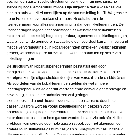
bezitten een austenitische structuur en verkrijgen hun mechanische
sterkte bij hoge temperatuur middels fijn uitgescheiden y' -deeltjes, die
hier in plaats van Ni Al meer lijken op de samenstelling Ni
Ti. Wegens het
3
hoge Fe- en dienovereenkomstig lagere Ni-gehalte, zijn de
ijzerlegeringen voor alles gunstiger in prijs dan de nikkellegeringen. De
ijzerlegeringen leggen het daarentegen af wat betreft fasestabiliteit en
mechanische sterkte bij hoge temperatuur, tegenover de nikkellegeringen,
waarbij echter de geringere hittevastheid een voordeel kan zijn in verband
met de vervormbaarheid. In kobaltlegeringen ontbreken y'-uitscheidingen
geheel, waardoor lagere hittevastheid wordt gehaald ten opzichte van
nikkellegeringen.
De structuur van kobalt superlegeringen bestaat uit een door
mengkristallen verstevigde austenietmatrix met in de korrels en op de
korrelgrenzen fijn uitgescheiden deeltjes van verschillende carbidefasen.
Als voordelen van de kobaltlegeringen gelden de wat simpeler
legeringsopbouw en de daaruit voortvloeiende eenvoudiger fabricage en
bewerking, alsmede de ondanks een wat geringere
oxidatiebestendigheid, hogere weerstand tegen corrosie door hete
gassen. Daarom worden vooral kobaltlegeringen gekozen voor
onderdelen, die bij hoge temperaturen niet zozeer mechanisch maar veel
meer door corrosie door hete gassen worden belast, zie ook afb. 4. Het
probleem van corrosie door hete gassen speelt over het algemeen een
grotere rol in stationaire gasturbines, dan bij vliegtuigturbines. In tabel 4
zijn van een aantal Ni-, Fe- en Cosuperlegeringen, die voorkomen onder