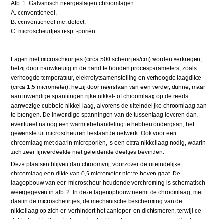
Afb. 1. Galvanisch neergeslagen chroomlagen.
A. conventioneel,
B. conventioneel met defect,
C. microscheurtjes resp. -poriën.
Lagen met microscheurtjes (circa 500 scheurtjes/cm) worden verkregen,
hetzij door nauwkeurig in de hand te houden procesparameters, zoals
verhoogde temperatuur, elektrolytsamenstelling en verhoogde laagdikte
(circa 1,5 micrometer), hetzij door neerslaan van een verder, dunne, maar
aan inwendige spanningen rijke nikkel- of chroomlaag op de reeds
aanwezige dubbele nikkel laag, alvorens de uiteindelijke chroomlaag aan
te brengen. De inwendige spanningen van de tussenlaag leveren dan,
eventueel na nog een warmtebehandeling te hebben ondergaan, het
gewenste uit microscheuren bestaande netwerk. Ook voor een
chroomlaag met daarin microporiën, is een extra nikkellaag nodig, waarin
zich zeer fijnverdeelde niet geleidende deeltjes bevinden.
Deze plaatsen blijven dan chroomvrij, voorzover de uiteindelijke
chroomlaag een dikte van 0,5 micrometer niet te boven gaat. De
laagopbouw van een microscheur houdende verchroming is schematisch
weergegeven in afb. 2. In deze lagenopbouw neemt de chroomlaag, met
daarin de microscheurtjes, de mechanische bescherming van de
nikkellaag op zich en verhindert het aanlopen en dichtsmeren, terwijl de