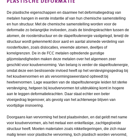
PLASTISCHE DEFORMATIE
De plastische eigenschappen en daarmee het deformatiegedrag van
metalen hangen in eerste instantie af van hun chemische samenstelling
en hun structuur. Met de chemische samenstelling worden voor de
deformatie zo belangrijke invloeden, zoals de bindingskrachten tussen de
atomen, de roosterstructuur en de stapelfoutenergie vastgelegd, terwijl de
structuur wordt gekenmerkt door aard en aantal alsmede verdeling van
roosterfouten, zoals dislocaties, vreemde atomen, deeltjes of
korrelgrenzen. De in de FCC metalen optredende gunstige
glijomstandigheden maken deze metalen over het algemeen zeer
geschikt voor koudvervorming. Van belang is verder de stapelfoutenergie,
omdat deze een beslissende invloed heeft op het verstevigingsgedrag bij
het koudvervormen en als vervormingsweerstand optreedt bij
heetvervormen. Lage waarden van de stapelfoutenergie leiden tot sterke
versteviging, hetgeen bij koudvervormen tot uitdrukking komt in hogere
aan te leggen deformatiekrachten. Daar staat echter een beter
vloeigedrag tegenover, als gevolg van het achterwege blijven van
voortijdige insnoering.
Doorgaans kan vervorming het best plaatsvinden, en dat geldt met name
voor koudvervormen, als het metaal een enkelfasige, zachtgegloeide
structuur heeft. Moeten materialen zoals nikkellegeringen, die zich maar
matig lenen voor plastische vervorming, toch plastisch worden vervormd,