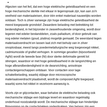
Afgezien van het feit, dat een hoge elektrische geleidbaarheid en een
hoge mechanische sterkte met elkaar in tegenspraak zijn, kan aan zo'n
veelheid van materiaaleisen, door één enkel materiaal nauwelijks worden
voldaan. Toch is zilver vanwege zijn hoge elektrische geleidbaarheid de
meest toegepaste grondstof. Zwaardere belasting met betrekking tot
bestendigheid, in het bijzonder in zwavelhoudende omgeving, wordt door
legeren met edeler bestanddelen, zoals palladium, of door gebruik van
nog edeler metalen (goud, platina) mogelijk gemaakt. De weerstand tegen
materiaaloverdracht en lassen laat zich met behulp van in zilver
onoplosbaar, meest langs poedermetallurgische weg toegevoegd nikkel,
cadmiumoxide of grafiet verhogen. In sommige gevallen (bijvoorbeeld
AgNi) wordt de tweede fase (Ni) door sterke deformatie gerekt tot
strengen, waardoor er met hoge geleidbaarheid in de langsrichting en
hoge afbrandbestendigheid in de dwarsrichting, anisotrope
contacteigenschappen ontstaan. Voor contacten voor lage
schakelbelasting, waarbij slijtage door microscopische
materiaaloverdracht plaatsvindt, wordt de composiet AgNi toegepast,
waarbij soms het nikkel in vezelvorm aanwezig is.
Voorts zijn er glijcontacten, waar behalve de elektrische belasting ook
mechanische slijtage een bijdrage levert en waardoor regelmatig
onderhoud noodzakelijk wordt. De mechanische slijtage kan hinderlijke
filmvorming op de contactvlakken onderdrukken. Van belang zijn een