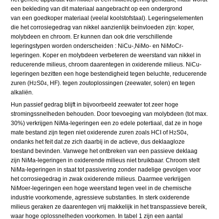
een bekleding van dit materiaal aangebracht op een ondergrond
van een goedkoper materiaal (veelal koolstofstaal). Legeringselementen
die het corrosiegedrag van nikkel aanzienlijk beïnvloeden zijn: koper,
molybdeen en chroom. Er kunnen dan ook drie verschillende
legeringstypen worden onderscheiden : NiCu-,NiMo- en NiMoCr-
legeringen. Koper en molybdeen verbeteren de weerstand van nikkel in
reducerende milieus, chroom daarentegen in oxiderende milieus. NiCu-
legeringen bezitten een hoge bestendigheid tegen beluchte, reducerende
zuren (H
S0
, HF). tegen zoutoplossingen (zeewater, solen) en tegen
2
4
alkaliën.
Hun passief gedrag blijft in bijvoorbeeld zeewater tot zeer hoge
stromingssnelheden behouden. Door toevoeging van molybdeen (tot max.
30%) verkrijgen NiMa-legeringen een zo edele potertiaal, dat ze in hoge
mate bestand zijn tegen niet oxiderende zuren zoals HCI of H
S0
,
2
4
ondanks het feit dat ze zich daarbij in de actieve, dus deklaagloze
toestand bevinden. Vanwege het ontbreken van een passieve deklaag
zijn NiMa-legeringen in oxiderende milieus niet bruikbaar. Chroom stelt
NiMa-legeringen in staat tot passivering zonder nadelige gevolgen voor
het corrosiegedrag in zwak oxiderende milieus. Daarmee verkrijgen
NiMoer-legeringen een hoge weerstand tegen veel in de chemische
industrie voorkomende, agressieve substanties. In sterk oxiderende
milieus geraken ze daarentegen vrij makkelijk in het transpassieve bereik,
waar hoge oplossnelheden voorkomen. In tabel 1 zijn een aantal