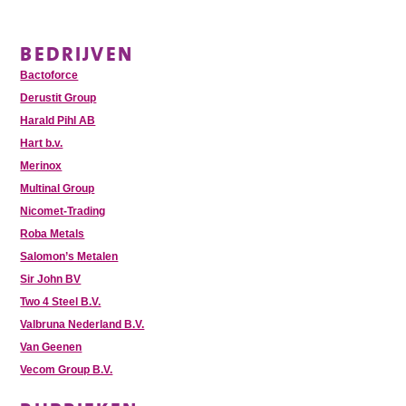
BEDRIJVEN
Bactoforce
Derustit Group
Harald Pihl AB
Hart b.v.
Merinox
Multinal Group
Nicomet-Trading
Roba Metals
Salomon’s Metalen
Sir John BV
Two 4 Steel B.V.
Valbruna Nederland B.V.
Van Geenen
Vecom Group B.V.