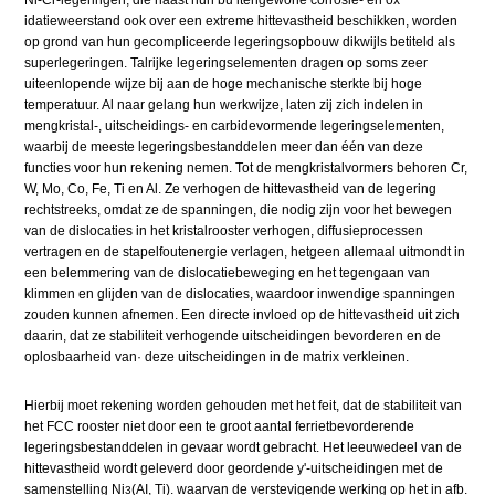
Ni-Cr-legeringen, die naast hun bu itengewone corrosie- en ox
idatieweerstand ook over een extreme hittevastheid beschikken, worden
op grond van hun gecompliceerde legeringsopbouw dikwijls betiteld als
superlegeringen. Talrijke legeringselementen dragen op soms zeer
uiteenlopende wijze bij aan de hoge mechanische sterkte bij hoge
temperatuur. Al naar gelang hun werkwijze, laten zij zich indelen in
mengkristal-, uitscheidings- en carbidevormende legeringselementen,
waarbij de meeste legeringsbestanddelen meer dan één van deze
functies voor hun rekening nemen. Tot de mengkristalvormers behoren Cr,
W, Mo, Co, Fe, Ti en Al. Ze verhogen de hittevastheid van de legering
rechtstreeks, omdat ze de spanningen, die nodig zijn voor het bewegen
van de dislocaties in het kristalrooster verhogen, diffusieprocessen
vertragen en de stapelfoutenergie verlagen, hetgeen allemaal uitmondt in
een belemmering van de dislocatiebeweging en het tegengaan van
klimmen en glijden van de dislocaties, waardoor inwendige spanningen
zouden kunnen afnemen. Een directe invloed op de hittevastheid uit zich
daarin, dat ze stabiliteit verhogende uitscheidingen bevorderen en de
oplosbaarheid van· deze uitscheidingen in de matrix verkleinen.
Hierbij moet rekening worden gehouden met het feit, dat de stabiliteit van
het FCC rooster niet door een te groot aantal ferrietbevorderende
legeringsbestanddelen in gevaar wordt gebracht. Het leeuwedeel van de
hittevastheid wordt geleverd door geordende y'-uitscheidingen met de
samenstelling Ni
(AI, Ti). waarvan de verstevigende werking op het in afb.
3