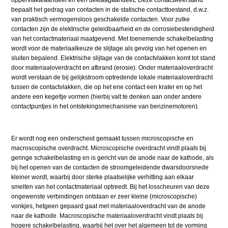
bepaalt het gedrag van contacten in de statische contacttoestand, d.w.z.
van praktisch vermogensloos geschakelde contacten. Voor zulke
contacten zijn de elektrische geleidbaarheid en de corrosiebestendigheid
van het contactmateriaal maatgevend. Met toenemende schakelbelasting
wordt voor de materiaalkeuze de slijtage als gevolg van het openen en
sluiten bepalend. Elektrische slijtage van de contactvlakken komt tot stand
door materiaaloverdracht en afbrand (erosie). Onder materiaaloverdracht
wordt verstaan de bij gelijkstroom optredende lokale materiaaloverdracht
tussen de contactvlakken, die op het ene contact een krater en op het
andere een kegeltje vormen (hierbij valt te denken aan onder andere
contactpuntjes in het ontstekingsmechanisme van benzinemotoren).
Er wordt nog een onderscheid gemaakt tussen microscopische en
macroscopische overdracht. Microscopische overdracht vindt plaats bij
geringe schakelbelasting en is gericht van de anode naar de kathode, als
bij het openen van de contacten de stroomgeleidende dwarsdoorsnede
kleiner wordt, waarbij door sterke plaatselijke verhitting aan elkaar
smelten van het contactmateriaal optreedt. Bij het losscheuren van deze
ongewenste verbindingen ontstaan er zeer kleine (microscopische)
vonkjes, hetgeen gepaard gaat met materiaaloverdracht van de anode
naar de kathode. Macroscopische materiaaloverdracht vindt plaats bij
hogere schakelbelasting, waarbij het over het algemeen tot de vorming