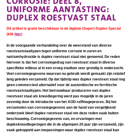
CORROSIE: DEEL 8,
UNIFORME AANTASTING:
DUPLEX ROESTVAST STAAL
Dit artikel is gratis beschikbaar in de digitale (Super) Duplex Special
(klik
hier
)
In de voorgaande verhandeling over de weerstand van diverse
roestvaststaaltypen tegen uniforme corrosie in zuren en
natriumhydroxide is duplex roestvast staal niet genoemd. De reden
hiervoor is dat het corrosiegedrag van roestvast staal in diverse
specifieke milieus al in een vroeg stadium zeer grondig is onderzocht.
Veel corrosiegegevens waarvan nu gebruik wordt gemaakt zijn relatief
lang geleden verzameld. Op dat tijdstip was duplex roestvast staal nog
geen commercieel alternatief voor de austenitische en ferritische
roestvaststaaltypen. Het betrouwbaar produceren van duplex
roestvast staal als kneedlegering werd pas mogelijk in de jaren
zeventig door de introductie van het AOD-raffinageproces. Bij het
verzamelen van corrosiegegevens aan de hand van vergelijkend
onderzoek bleef duplex roestvast staal om deze reden vaak buiten
beschouwing. Corrosiegegevens van, en ervaringen met
duplexkneedlegeringen die in de afgelopen 20 jaar zijn verzameld, zijn
vaak gekoppeld aan toepassingen waar duplex roestvast staal kan