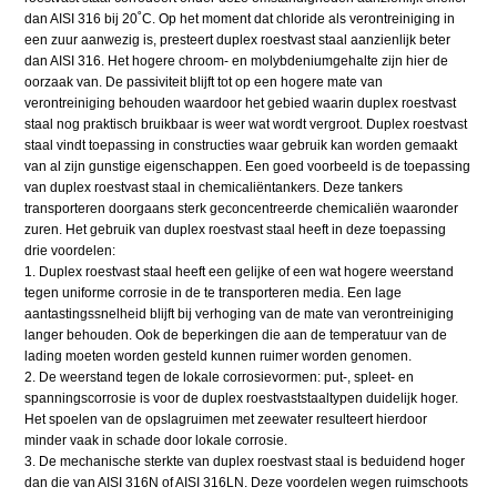
dan AISI 316 bij 20˚C. Op het moment dat chloride als verontreiniging in
een zuur aanwezig is, presteert duplex roestvast staal aanzienlijk beter
dan AISI 316. Het hogere chroom- en molybdeniumgehalte zijn hier de
oorzaak van. De passiviteit blijft tot op een hogere mate van
verontreiniging behouden waardoor het gebied waarin duplex roestvast
staal nog praktisch bruikbaar is weer wat wordt vergroot. Duplex roestvast
staal vindt toepassing in constructies waar gebruik kan worden gemaakt
van al zijn gunstige eigenschappen. Een goed voorbeeld is de toepassing
van duplex roestvast staal in chemicaliëntankers. Deze tankers
transporteren doorgaans sterk geconcentreerde chemicaliën waaronder
zuren. Het gebruik van duplex roestvast staal heeft in deze toepassing
drie voordelen:
1. Duplex roestvast staal heeft een gelijke of een wat hogere weerstand
tegen uniforme corrosie in de te transporteren media. Een lage
aantastingssnelheid blijft bij verhoging van de mate van verontreiniging
langer behouden. Ook de beperkingen die aan de temperatuur van de
lading moeten worden gesteld kunnen ruimer worden genomen.
2. De weerstand tegen de lokale corrosievormen: put-, spleet- en
spanningscorrosie is voor de duplex roestvaststaaltypen duidelijk hoger.
Het spoelen van de opslagruimen met zeewater resulteert hierdoor
minder vaak in schade door lokale corrosie.
3. De mechanische sterkte van duplex roestvast staal is beduidend hoger
dan die van AISI 316N of AISI 316LN. Deze voordelen wegen ruimschoots