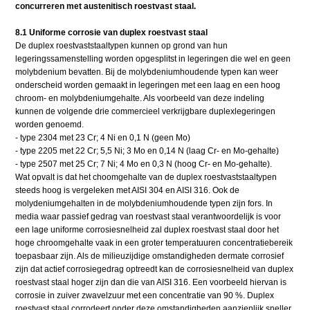
concurreren met austenitisch roestvast staal.
8.1 Uniforme corrosie van duplex roestvast staal
De duplex roestvaststaaltypen kunnen op grond van hun
legeringssamenstelling worden opgesplitst in legeringen die wel en geen
molybdenium bevatten. Bij de molybdeniumhoudende typen kan weer
onderscheid worden gemaakt in legeringen met een laag en een hoog
chroom- en molybdeniumgehalte. Als voorbeeld van deze indeling
kunnen de volgende drie commercieel verkrijgbare duplexlegeringen
worden genoemd.
- type 2304 met 23 Cr; 4 Ni en 0,1 N (geen Mo)
- type 2205 met 22 Cr; 5,5 Ni; 3 Mo en 0,14 N (laag Cr- en Mo-gehalte)
- type 2507 met 25 Cr; 7 Ni; 4 Mo en 0,3 N (hoog Cr- en Mo-gehalte).
Wat opvalt is dat het choomgehalte van de duplex roestvaststaaltypen
steeds hoog is vergeleken met AISI 304 en AISI 316. Ook de
molydeniumgehalten in de molybdeniumhoudende typen zijn fors. In
media waar passief gedrag van roestvast staal verantwoordelijk is voor
een lage uniforme corrosiesnelheid zal duplex roestvast staal door het
hoge chroomgehalte vaak in een groter temperatuuren concentratiebereik
toepasbaar zijn. Als de milieuzijdige omstandigheden dermate corrosief
zijn dat actief corrosiegedrag optreedt kan de corrosiesnelheid van duplex
roestvast staal hoger zijn dan die van AISI 316. Een voorbeeld hiervan is
corrosie in zuiver zwavelzuur met een concentratie van 90 %. Duplex
roestvast staal corrodeert onder deze omstandigheden aanzienlijk sneller