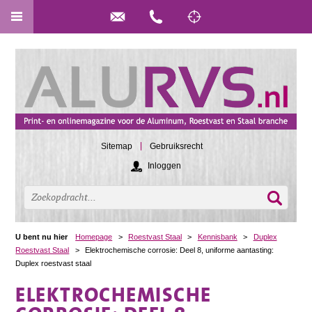
Sitemap
Gebruiksrecht
Inloggen
U bent nu hier
Homepage
>
Roestvast Staal
>
Kennisbank
>
Duplex
Roestvast Staal
>
Elektrochemische corrosie: Deel 8, uniforme aantasting:
Duplex roestvast staal
ELEKTROCHEMISCHE