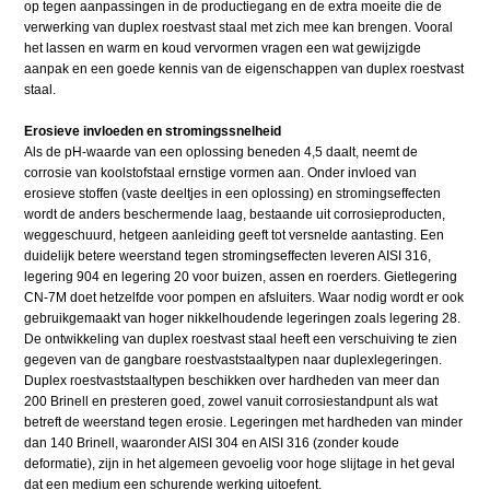
op tegen aanpassingen in de productiegang en de extra moeite die de
verwerking van duplex roestvast staal met zich mee kan brengen. Vooral
het lassen en warm en koud vervormen vragen een wat gewijzigde
aanpak en een goede kennis van de eigenschappen van duplex roestvast
staal.
Erosieve invloeden en stromingssnelheid
Als de pH-waarde van een oplossing beneden 4,5 daalt, neemt de
corrosie van koolstofstaal ernstige vormen aan. Onder invloed van
erosieve stoffen (vaste deeltjes in een oplossing) en stromingseffecten
wordt de anders beschermende laag, bestaande uit corrosieproducten,
weggeschuurd, hetgeen aanleiding geeft tot versnelde aantasting. Een
duidelijk betere weerstand tegen stromingseffecten leveren AISI 316,
legering 904 en legering 20 voor buizen, assen en roerders. Gietlegering
CN-7M doet hetzelfde voor pompen en afsluiters. Waar nodig wordt er ook
gebruikgemaakt van hoger nikkelhoudende legeringen zoals legering 28.
De ontwikkeling van duplex roestvast staal heeft een verschuiving te zien
gegeven van de gangbare roestvaststaaltypen naar duplexlegeringen.
Duplex roestvaststaaltypen beschikken over hardheden van meer dan
200 Brinell en presteren goed, zowel vanuit corrosiestandpunt als wat
betreft de weerstand tegen erosie. Legeringen met hardheden van minder
dan 140 Brinell, waaronder AISI 304 en AISI 316 (zonder koude
deformatie), zijn in het algemeen gevoelig voor hoge slijtage in het geval
dat een medium een schurende werking uitoefent.