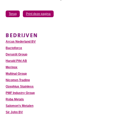
Terug
Print deze pagina
BEDRIJVEN
Arcus Nederland BV
Bactoforce
Derustit Group
Harald Pihl AB
Merinox
Multinal Group
Nicomet-Trading
Ozephius Stainless
PMF Industry Group
Roba Metals
Salomon’s Metalen
Sir John BV