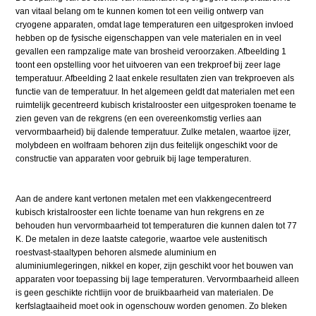
van vitaal belang om te kunnen komen tot een veilig ontwerp van
cryogene apparaten, omdat lage temperaturen een uitgesproken invloed
hebben op de fysische eigenschappen van vele materialen en in veel
gevallen een rampzalige mate van brosheid veroorzaken. Afbeelding 1
toont een opstelling voor het uitvoeren van een trekproef bij zeer lage
temperatuur. Afbeelding 2 laat enkele resultaten zien van trekproeven als
functie van de temperatuur. In het algemeen geldt dat materialen met een
ruimtelijk gecentreerd kubisch kristalrooster een uitgesproken toename te
zien geven van de rekgrens (en een overeenkomstig verlies aan
vervormbaarheid) bij dalende temperatuur. Zulke metalen, waartoe ijzer,
molybdeen en wolfraam behoren zijn dus feitelijk ongeschikt voor de
constructie van apparaten voor gebruik bij lage temperaturen.
Aan de andere kant vertonen metalen met een vlakkengecentreerd
kubisch kristalrooster een lichte toename van hun rekgrens en ze
behouden hun vervormbaarheid tot temperaturen die kunnen dalen tot 77
K. De metalen in deze laatste categorie, waartoe vele austenitisch
roestvast-staaltypen behoren alsmede aluminium en
aluminiumlegeringen, nikkel en koper, zijn geschikt voor het bouwen van
apparaten voor toepassing bij lage temperaturen. Vervormbaarheid alleen
is geen geschikte richtlijn voor de bruikbaarheid van materialen. De
kerfslagtaaiheid moet ook in ogenschouw worden genomen. Zo bleken