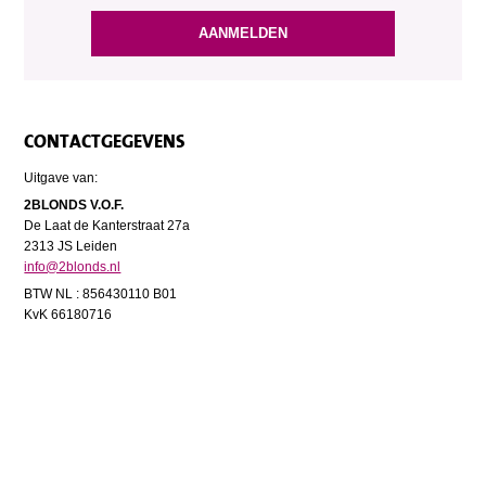
CONTACTGEGEVENS
Uitgave van:
2BLONDS V.O.F.
De Laat de Kanterstraat 27a
2313 JS Leiden
info@2blonds.nl
BTW NL : 856430110 B01
KvK 66180716