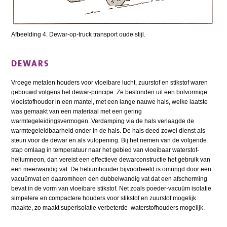
Afbeelding 4. Dewar-op-truck transport oude stijl.
DEWARS
Vroege metalen houders voor vloeibare lucht, zuurstof en stikstof waren
gebouwd volgens het dewar-principe. Ze bestonden uit een bolvormige
vloeistofhouder in een mantel, met een lange nauwe hals, welke laatste
was gemaakt van een materiaal met een gering
warmtegeleidingsvermogen. Verdamping via de hals verlaagde de
warmtegeleidbaarheid onder in de hals. De hals deed zowel dienst als
steun voor de dewar en als vulopening. Bij het nemen van de volgende
stap omlaag in temperatuur naar het gebied van vloeibaar waterstof-
heliumneon, dan vereist een effectieve dewarconstructie het gebruik van
een meerwandig vat. De heliumhouder bijvoorbeeld is omringd door een
vacuümvat en daaromheen een dubbelwandig vat dat een afscherming
bevat in de vorm van vloeibare stikstof. Net zoals poeder-vacuüm isolatie
simpelere en compactere houders voor stikstof en zuurstof mogelijk
maakte, zo maakt superisolatie verbeterde waterstofhouders mogelijk.