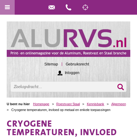
Sitemap
Gebruiksrecht
Inloggen
U bent nu hier
Homepage
>
Roestvast Staal
>
Kennisbank
>
Algemeen
>
Cryogene temperaturen, invloed op metaal en enkele toepassingen
CRYOGENE
TEMPERATUREN, INVLOED