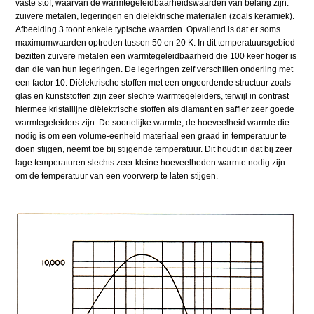
vaste stof, waarvan de warmtegeleidbaarheidswaarden van belang zijn:
zuivere metalen, legeringen en diëlektrische materialen (zoals keramiek).
Afbeelding 3 toont enkele typische waarden. Opvallend is dat er soms
maximumwaarden optreden tussen 50 en 20 K. In dit temperatuursgebied
bezitten zuivere metalen een warmtegeleidbaarheid die 100 keer hoger is
dan die van hun legeringen. De legeringen zelf verschillen onderling met
een factor 10. Diëlektrische stoffen met een ongeordende structuur zoals
glas en kunststoffen zijn zeer slechte warmtegeleiders, terwijl in contrast
hiermee kristallijne diëlektrische stoffen als diamant en saffier zeer goede
warmtegeleiders zijn. De soortelijke warmte, de hoeveelheid warmte die
nodig is om een volume-eenheid materiaal een graad in temperatuur te
doen stijgen, neemt toe bij stijgende temperatuur. Dit houdt in dat bij zeer
lage temperaturen slechts zeer kleine hoeveelheden warmte nodig zijn
om de temperatuur van een voorwerp te laten stijgen.