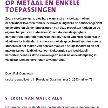
OP METAAL EN ENKELE
TOEPASSINGEN
Zodra vloeibare lucht, vloeibare waterstof en vloeibaar helium
beschikbaar kwamen rond de eeuwwisseling werd de aandacht gericht
op de effecten die de temperaturen van deze produkten hadden op de
eigenschappen van materialen. Zo ontstonden de gangbare
demonstratieexperimenten zoals het bevriezen van holle rubberbal in
vloeibare lucht die dan in scherven viel als geprobeerd werd er mee te
stuiteren of het maken van een veer van een stukje looddraad en het
maken van een luidklok van een klokvormig stuk lood dat bij
kamertemperatuur doffe klanken geeft maar na onderdompeling in
vloeibaar lucht heldere tonen teweegbrengt.
Door: P.M. Congleton
(artikel gepubliceerd in Roestvast Staal nummer 1, 1993- artikel 73)
STERKTE VAN MATERIALEN
De bepaling van de sterkte van materialen bij ergogene temperaturen is