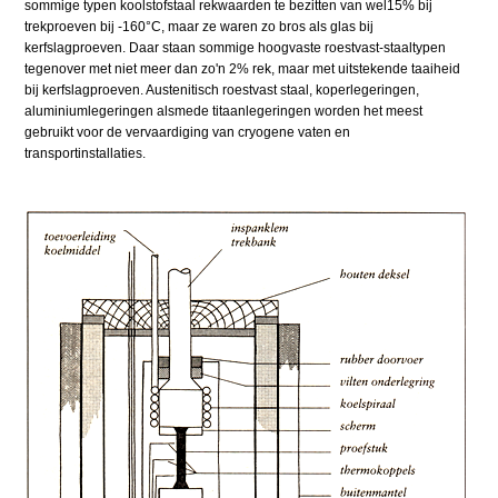
sommige typen koolstofstaal rekwaarden te bezitten van wel15% bij
trekproeven bij -160°C, maar ze waren zo bros als glas bij
kerfslagproeven. Daar staan sommige hoogvaste roestvast-staaltypen
tegenover met niet meer dan zo'n 2% rek, maar met uitstekende taaiheid
bij kerfslagproeven. Austenitisch roestvast staal, koperlegeringen,
aluminiumlegeringen alsmede titaanlegeringen worden het meest
gebruikt voor de vervaardiging van cryogene vaten en
transportinstallaties.