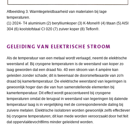
Afbeelding 3. Warmtegeleidbaarheid van materialen bij lage
temperaturen.
(1) 2024- T4 aluminium (2) berylliumkoper (3) K-Monel® (4) titaan (5) AISI
304 (6) koolstofstaal Cl 020 (7) zuiver koper (8) Teflon®.
GELEIDING VAN ELEKTRISCHE STROOM
Als de temperatuur van een metaal wordt verlaagd, neemt de elektrische
weerstand af. Bij cryogene temperaturen is de weerstand van koper zo
laag geworden dat een draad No. 40 een stroom van 4 ampère kan
geleiden zonder schade; dit is tweemaal de doorsmeltwaarde van zo'n
draad bij kamertemperatuur. De elektrische weerstand van legeringen is
gewoonlijk hoger dan die van hun samenstellende elementen bij
kamertemperatuur. Dit effect wordt geaccentueerd bij cryogene
temperaturen omdat de terugval in weerstand van legeringen bij dalende
temperatuur laag is in vergelijking met de corresponderende daling bij
zuivere metalen. Elektrische isolatoren worden gewoonlijk zelfs effectiever
bij cryogene temperaturen; dit kan mede worden veroorzaakt door het feit
dat oppervlaktevochtfilms minder geleidend worden.