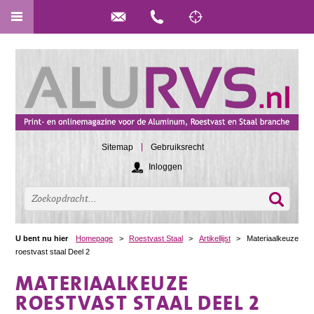
Sitemap
Gebruiksrecht
Inloggen
U bent nu hier
Homepage
>
Roestvast Staal
>
Artikellijst
>
Materiaalkeuze
roestvast staal Deel 2
MATERIAALKEUZE
ROESTVAST STAAL DEEL 2