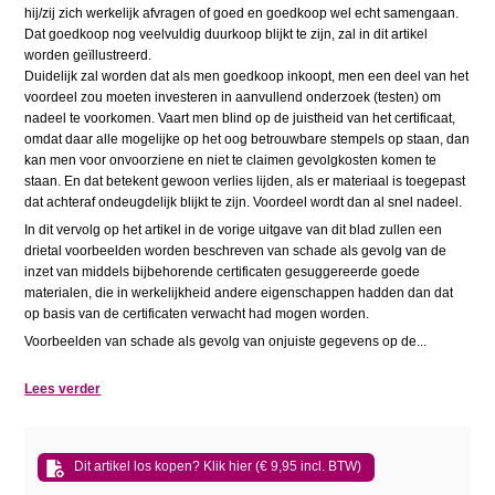
hij/zij zich werkelijk afvragen of goed en goedkoop wel echt samengaan.
Dat goedkoop nog veelvuldig duurkoop blijkt te zijn, zal in dit artikel
worden geïllustreerd.
Duidelijk zal worden dat als men goedkoop inkoopt, men een deel van het
voordeel zou moeten investeren in aanvullend onderzoek (testen) om
nadeel te voorkomen. Vaart men blind op de juistheid van het certificaat,
omdat daar alle mogelijke op het oog betrouwbare stempels op staan, dan
kan men voor onvoorziene en niet te claimen gevolgkosten komen te
staan. En dat betekent gewoon verlies lijden, als er materiaal is toegepast
dat achteraf ondeugdelijk blijkt te zijn. Voordeel wordt dan al snel nadeel.
In dit vervolg op het artikel in de vorige uitgave van dit blad zullen een
drietal voorbeelden worden beschreven van schade als gevolg van de
inzet van middels bijbehorende certificaten gesuggereerde goede
materialen, die in werkelijkheid andere eigenschappen hadden dan dat
op basis van de certificaten verwacht had mogen worden.
Voorbeelden van schade als gevolg van onjuiste gegevens op de...
Lees verder
Dit artikel los kopen? Klik hier (€ 9,95 incl. BTW)