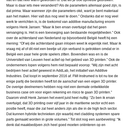
valt en dat heel warm geworden is. Dat wil je ook opnieuw gebruiken.
Maar is daar iets mee veranderd? Als de parameters allemaal goed zijn, is
dat prima. Maar wanneer zijn die parameters oké, want je bent materiaal
aan het maken. Hier valt dus nog veel te doen.” Ondanks dat er nog veel
werk te verrichten is, is de toekomst van additive manufacturing enorm
volgens Henk Jansen: “Maar ik ben ervan overtuigd dat het geen
vervanging is. Het is een toevoeging aan bestaande mogelijkheden.” Ook
over de achterstand van Nederland op bijvoorbeeld België heeft hij een
mening: “Of wij die achterstand gaan inlopen weet ik eigenlijk niet. Maar ik
vraag mij af of dit niet een beetje uit zijn verband is getrokken omdat er in
België een paar hele grote spelers zitten. Bovendien was en is de
Universiteit van Leuven heel actief op het gebied van 3D printen.” Ook de
ondernemers lopen volgens hem niet bepaald voorop: “Wij zijn met acht
bedrijven heel actief geweest in AddLab, het initiatief van Additive
Industries. Dat loopt in september 2016 af. FMI Instrumed is tot nu toe de
enige partij die besloten heeft tot de aanschaf van een eigen 3D printer.
De overige deelnemers hebben nog niet een dermate ontwikkelde
business case om voor eigen rekening en risico te gaan 3D printen.”
Daarom vindt Henk Jansen het event juist heel nuttig: “Zo ben ik ervan
overtuigd, dat 3D printing over vijf jaar in de maritieme sector echt een
positie heeft, maar die zal heel anders zijn als die in de high tech sector.
Dat kunnen hybride technieken zijn waarbij met cladding systemen spare
parts gemaakt worden in grote volumes.” Tot slot nog een aanbeveling: “Ik
denk dat maakbedijven zich heel goed moeten oriënteren op en