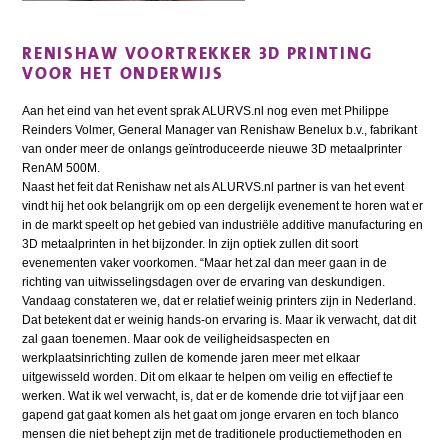
RENISHAW VOORTREKKER 3D PRINTING
VOOR HET ONDERWIJS
Aan het eind van het event sprak ALURVS.nl nog even met Philippe
Reinders Volmer, General Manager van Renishaw Benelux b.v., fabrikant
van onder meer de onlangs geïntroduceerde nieuwe 3D metaalprinter
RenAM 500M.
Naast het feit dat Renishaw net als ALURVS.nl partner is van het event
vindt hij het ook belangrijk om op een dergelijk evenement te horen wat er
in de markt speelt op het gebied van industriële additive manufacturing en
3D metaalprinten in het bijzonder. In zijn optiek zullen dit soort
evenementen vaker voorkomen. “Maar het zal dan meer gaan in de
richting van uitwisselingsdagen over de ervaring van deskundigen.
Vandaag constateren we, dat er relatief weinig printers zijn in Nederland.
Dat betekent dat er weinig hands-on ervaring is. Maar ik verwacht, dat dit
zal gaan toenemen. Maar ook de veiligheidsaspecten en
werkplaatsinrichting zullen de komende jaren meer met elkaar
uitgewisseld worden. Dit om elkaar te helpen om veilig en effectief te
werken. Wat ik wel verwacht, is, dat er de komende drie tot vijf jaar een
gapend gat gaat komen als het gaat om jonge ervaren en toch blanco
mensen die niet behept zijn met de traditionele productiemethoden en