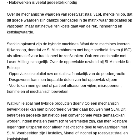
- Nabewerken is veelal gedeeltelijk nodig
Over de mechanische waarden van roestvast staal 316L merkte hij op, dat
dit goede waarden zijn dankzij barricades in de matrix waar dislocaties op
vastlopen, maar dat het wel ten koste gaat van de rek, insnoering en
kerfslagwaarde.
Sterk in opkomst zijn de hybride machines. Want deze machines leveren
tijdwinst op, doordat ze SLM combineren met hoge snelheid frezen (HSC)
als alternatief voor traditioneel frezen/vonken. Ook een combinatie met
Laser Milling is mogelijk. Over de oppervlakte ruwheid bij SLM merkte Ko
Buis op:
- Oppervlakte is relatief ruw en dat is afhankelijk van de poedergrootte
- Desgewenst kan men bepaalde delen van het oppervlak slijpen
- Voorts kan men geheel of partieel ultrasonoor vijlen, micropeenen,
trommelen of mechanisch bewerken
Wat kun je zoal met hybride producten doen? Op een mechanisch
bewerkt deel kan men bijvoorbeeld verder gaan bouwen met SLM. Dit
betreft een gedeelte dat niet op een conventionele wijze gemaakt kan
worden. Indien metalen thermisch te versmelten zijn, kan men kostbare
legeringen uitsparen door alleen het kritische deel te vervaardigen met
SLM. Voorbeelden zijn Hastelloy, Monel of Inconel op roestvast staal en
koolstofstaal.