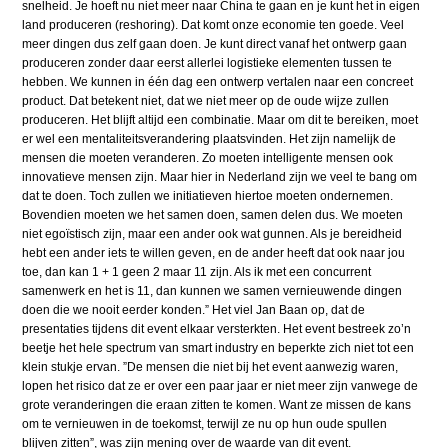
snelheid. Je hoeft nu niet meer naar China te gaan en je kunt het in eigen
land produceren (reshoring). Dat komt onze economie ten goede. Veel
meer dingen dus zelf gaan doen. Je kunt direct vanaf het ontwerp gaan
produceren zonder daar eerst allerlei logistieke elementen tussen te
hebben. We kunnen in één dag een ontwerp vertalen naar een concreet
product. Dat betekent niet, dat we niet meer op de oude wijze zullen
produceren. Het blijft altijd een combinatie. Maar om dit te bereiken, moet
er wel een mentaliteitsverandering plaatsvinden. Het zijn namelijk de
mensen die moeten veranderen. Zo moeten intelligente mensen ook
innovatieve mensen zijn. Maar hier in Nederland zijn we veel te bang om
dat te doen. Toch zullen we initiatieven hiertoe moeten ondernemen.
Bovendien moeten we het samen doen, samen delen dus. We moeten
niet egoïstisch zijn, maar een ander ook wat gunnen. Als je bereidheid
hebt een ander iets te willen geven, en de ander heeft dat ook naar jou
toe, dan kan 1 + 1 geen 2 maar 11 zijn. Als ik met een concurrent
samenwerk en het is 11, dan kunnen we samen vernieuwende dingen
doen die we nooit eerder konden.” Het viel Jan Baan op, dat de
presentaties tijdens dit event elkaar versterkten. Het event bestreek zo’n
beetje het hele spectrum van smart industry en beperkte zich niet tot een
klein stukje ervan. ”De mensen die niet bij het event aanwezig waren,
lopen het risico dat ze er over een paar jaar er niet meer zijn vanwege de
grote veranderingen die eraan zitten te komen. Want ze missen de kans
om te vernieuwen in de toekomst, terwijl ze nu op hun oude spullen
blijven zitten”, was zijn mening over de waarde van dit event.