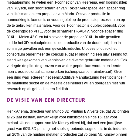
metaalprinting, te weten een T-connector van Heerema, een koelingsklep
van Ruysch, een soort scharnier van Fokker Aerospace, een spacer ring
van Huisman en een propeller van Marin. Om voor productie in
aanmerking te komen is er vooral gelet op de productieprocessen en op
de te gebruiken materialen. Voor de T-connector is duplex gebruikt, voor
de koelingsklep PH 1, voor de scharnier TI-6AL4V, voor de spacer ring
316L + Metco 42 C en tot slot voor de propeller 316L. In alle gevallen
leidde het 3D metaalprinten tot een reductie van de doorlooptijd en in
sommige gevallen ook een gewichtsreductie. Uit deze pilot trok het
consortium onder meer de conclusie, dat er onderling een uitwisseling tot
stand was gekomen van kennis van de diverse gebruikte materialen. Ook
verlegde de pilot de grenzen van wat er geprint kan worden en leerde
men cross sectoraal samenwerken (scheepvaart en ruimtevaart). Over
één ding was iedereen het eens: Additive Manufacturing heeft potentie in
de maritieme sector en de meeste deelnemers willen doorgaan met hun
research op dit gebied in een fieldlab.
DE VISIE VAN EEN DIRECTEUR
Henk Anema, directeur van Mundo 3D Printing BV, vertelde, dat 3D printen
al 25 jaar bestaat, aanvankelijk voor kunststof en sinds 15 jaar voor
metaal. Uit een rapport van Mc Kinsey citeert hij, dat met een jaarlijkse
groei van 60% 3D printing het snelst groeiende segment is in de industrie.
En 20% van de huidige metalen producten zal volgens Mc Kinsey binnen