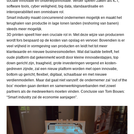
sociale innovatie en onderwijsinnovatie. Verder spelen zaken als ICT,
software tools, cyber veiligheid, big data, standaardisatie en
interoperabiliteit een onmisbare rol.
Smart industry maakt concurrerend ondernemen mogelijk en maakt het
terughalen van productie in lage lonen landen (reshoring van banen)
steeds meer mogelijk.
3D printen speelt hier een cruciale rol in. Met deze wijze van produceren
wordt fors bespaard op de kosten van opslag en vervoer. Bovendien is er
veel vrijheid in vormgeving van producten en leidt het tot meer
klantwaarde en nieuwe businessmodellen. Wat dat laatste betreft, het
oude platform dat gekenmerkt wordt door kleine innovatiestapjes, top
down gericht zijn, traagheid, grote investeringen vergend en kosten-
gedreven zijnde, zal een nieuw platform worden met open innovatie,
bottom up gericht, flexibel, digitaal, schaalbaar en met nieuwe
verdienmodellen. Maar dat gaat niet vanzelf: de ondernemer zal ‘out of the
box’ moeten gaan denken en samenwerkingsverbanden met zowel
partners als de medewerkers moeten vinden. Conclusie van Tom Bouws:
“Smart industry zal de economie aanjagen”.