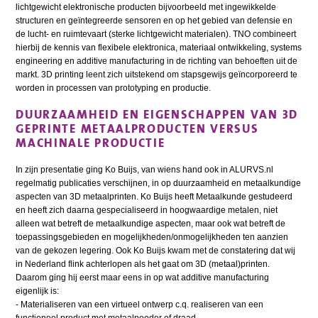
lichtgewicht elektronische producten bijvoorbeeld met ingewikkelde
structuren en geïntegreerde sensoren en op het gebied van defensie en
de lucht- en ruimtevaart (sterke lichtgewicht materialen). TNO combineert
hierbij de kennis van flexibele elektronica, materiaal ontwikkeling, systems
engineering en additive manufacturing in de richting van behoeften uit de
markt. 3D printing leent zich uitstekend om stapsgewijs geïncorporeerd te
worden in processen van prototyping en productie.
DUURZAAMHEID EN EIGENSCHAPPEN VAN 3D
GEPRINTE METAALPRODUCTEN VERSUS
MACHINALE PRODUCTIE
In zijn presentatie ging Ko Buijs, van wiens hand ook in ALURVS.nl
regelmatig publicaties verschijnen, in op duurzaamheid en metaalkundige
aspecten van 3D metaalprinten. Ko Buijs heeft Metaalkunde gestudeerd
en heeft zich daarna gespecialiseerd in hoogwaardige metalen, niet
alleen wat betreft de metaalkundige aspecten, maar ook wat betreft de
toepassingsgebieden en mogelijkheden/onmogelijkheden ten aanzien
van de gekozen legering. Ook Ko Buijs kwam met de constatering dat wij
in Nederland flink achterlopen als het gaat om 3D (metaal)printen.
Daarom ging hij eerst maar eens in op wat additive manufacturing
eigenlijk is:
- Materialiseren van een virtueel ontwerp c.q. realiseren van een
functioneel product met metaalpoeder of draad.