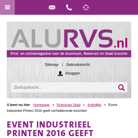
Sitemap
Gebruiksrecht
Inloggen
U bent nu hier
Homepage
>
Roestvast Staal
>
Artikellijst
>
Event
Industrieel Printen 2016 geeft verhelderende inzichten
EVENT INDUSTRIEEL
PRINTEN 2016 GEEFT