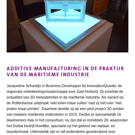
ADDITIVE MANUFACTURING IN DE PRAKTIJK
VAN DE MARITIEME INDUSTRIE
Jacqueline Schardijn is Business Developper bij InnovationQuarter, de
regionale ontwikkelingsmaatschappij voor Zuid-Holland. Zij schetste de
actualiteit van 3D metaalprinten in de maritieme industrie. Als variant op
de Rotterdamse uitspraak ‘niet lullen maar vullen’ had zij het over ‘niet
praten maar printen’. Daarmee doelde zij op een pilot project 3D printen
van metalen maritieme onderdelen in 2015. Deden er aanvankelijk 16
deelnemers mee in het consortium, nu zijn dat er inmiddels 28, waaronder
het Duitse bedrijf Hoedtke, specialist op het gebied van metaal- en
lasertechniek. Uiteindelijk zijn er vijf onderdelen geselecteerd voor