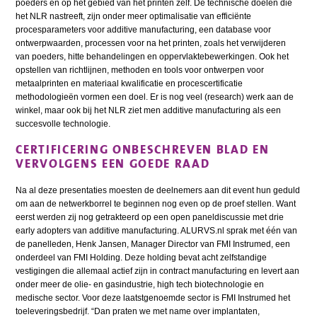
poeders en op het gebied van het printen zelf. De technische doelen die
het NLR nastreeft, zijn onder meer optimalisatie van efficiënte
procesparameters voor additive manufacturing, een database voor
ontwerpwaarden, processen voor na het printen, zoals het verwijderen
van poeders, hitte behandelingen en oppervlaktebewerkingen. Ook het
opstellen van richtlijnen, methoden en tools voor ontwerpen voor
metaalprinten en materiaal kwalificatie en procescertificatie
methodologieën vormen een doel. Er is nog veel (research) werk aan de
winkel, maar ook bij het NLR ziet men additive manufacturing als een
succesvolle technologie.
CERTIFICERING ONBESCHREVEN BLAD EN
VERVOLGENS EEN GOEDE RAAD
Na al deze presentaties moesten de deelnemers aan dit event hun geduld
om aan de netwerkborrel te beginnen nog even op de proef stellen. Want
eerst werden zij nog getrakteerd op een open paneldiscussie met drie
early adopters van additive manufacturing. ALURVS.nl sprak met één van
de panelleden, Henk Jansen, Manager Director van FMI Instrumed, een
onderdeel van FMI Holding. Deze holding bevat acht zelfstandige
vestigingen die allemaal actief zijn in contract manufacturing en levert aan
onder meer de olie- en gasindustrie, high tech biotechnologie en
medische sector. Voor deze laatstgenoemde sector is FMI Instrumed het
toeleveringsbedrijf. “Dan praten we met name over implantaten,