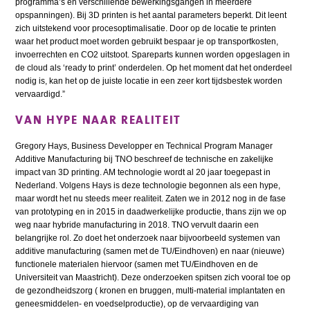
programma’s en verschillende bewerkingsgangen in meerdere
opspanningen). Bij 3D printen is het aantal parameters beperkt. Dit leent
zich uitstekend voor procesoptimalisatie. Door op de locatie te printen
waar het product moet worden gebruikt bespaar je op transportkosten,
invoerrechten en CO2 uitstoot. Spareparts kunnen worden opgeslagen in
de cloud als ‘ready to print’ onderdelen. Op het moment dat het onderdeel
nodig is, kan het op de juiste locatie in een zeer kort tijdsbestek worden
vervaardigd.”
VAN HYPE NAAR REALITEIT
Gregory Hays, Business Developper en Technical Program Manager
Additive Manufacturing bij TNO beschreef de technische en zakelijke
impact van 3D printing. AM technologie wordt al 20 jaar toegepast in
Nederland. Volgens Hays is deze technologie begonnen als een hype,
maar wordt het nu steeds meer realiteit. Zaten we in 2012 nog in de fase
van prototyping en in 2015 in daadwerkelijke productie, thans zijn we op
weg naar hybride manufacturing in 2018. TNO vervult daarin een
belangrijke rol. Zo doet het onderzoek naar bijvoorbeeld systemen van
additive manufacturing (samen met de TU/Eindhoven) en naar (nieuwe)
functionele materialen hiervoor (samen met TU/Eindhoven en de
Universiteit van Maastricht). Deze onderzoeken spitsen zich vooral toe op
de gezondheidszorg ( kronen en bruggen, multi-material implantaten en
geneesmiddelen- en voedselproductie), op de vervaardiging van