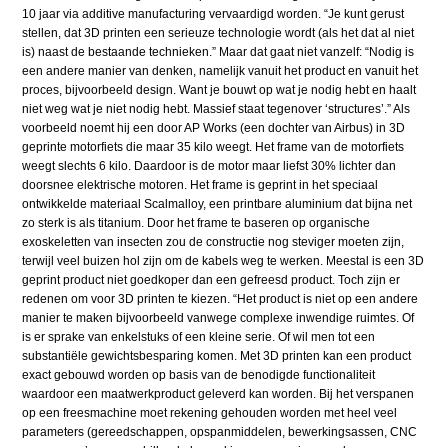
10 jaar via additive manufacturing vervaardigd worden. “Je kunt gerust
stellen, dat 3D printen een serieuze technologie wordt (als het dat al niet
is) naast de bestaande technieken.” Maar dat gaat niet vanzelf: “Nodig is
een andere manier van denken, namelijk vanuit het product en vanuit het
proces, bijvoorbeeld design. Want je bouwt op wat je nodig hebt en haalt
niet weg wat je niet nodig hebt. Massief staat tegenover ‘structures’.” Als
voorbeeld noemt hij een door AP Works (een dochter van Airbus) in 3D
geprinte motorfiets die maar 35 kilo weegt. Het frame van de motorfiets
weegt slechts 6 kilo. Daardoor is de motor maar liefst 30% lichter dan
doorsnee elektrische motoren. Het frame is geprint in het speciaal
ontwikkelde materiaal Scalmalloy, een printbare aluminium dat bijna net
zo sterk is als titanium. Door het frame te baseren op organische
exoskeletten van insecten zou de constructie nog steviger moeten zijn,
terwijl veel buizen hol zijn om de kabels weg te werken. Meestal is een 3D
geprint product niet goedkoper dan een gefreesd product. Toch zijn er
redenen om voor 3D printen te kiezen. “Het product is niet op een andere
manier te maken bijvoorbeeld vanwege complexe inwendige ruimtes. Of
is er sprake van enkelstuks of een kleine serie. Of wil men tot een
substantiële gewichtsbesparing komen. Met 3D printen kan een product
exact gebouwd worden op basis van de benodigde functionaliteit
waardoor een maatwerkproduct geleverd kan worden. Bij het verspanen
op een freesmachine moet rekening gehouden worden met heel veel
parameters (gereedschappen, opspanmiddelen, bewerkingsassen, CNC