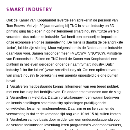
SMART INDUSTRY
Ook de Kamer van Koophandel leverde een spreker in de persoon van
Tom Bouws. Met zijn 20 jaar ervaring bij TNO in smart industry en 3D
printing ging hij dieper in op het fenomeen smart industry. “Onze wereld
verandert, dus ook onze industrie. Dat heeft een behoorlijke impact op
onze economie en onze samenleving. De mens is daarbij de belangrijkste
factor”, luidde zijn stelling. Maar volgens hem is de Nederlandse industrie
daar klaar voor. Samen met onder meer FME/CWM, VNO/NCW, Ministerie
van Economische Zaken en TNO heeft de Kamer van Koophandel een
platform in het leven geroepen onder de naam ‘Smart Industry, Dutch
industry fit for the future’ (www. smartindustry.nl). Om een optimale vorm
van smart industry te bereiken is een agenda opgesteld die drie punten
bevat:
1. Verzilveren met bestaande kennis. Informeren van een breed publiek
met een focus op het bedrijfsleven. En ondernemers moeten aan de slag.
2. Versnellen in Fieldlabs. Dat zijn praktijkomgevingen waarin bedrijven
en kennisinstellingen smart industry oplossingen praktijkgericht
ontwikkelen, testen en implementeren. Daar zijn er nu tien van en de
verwachting is dat er de komende tijd nog zo’n 10 tot 15 bij zullen komen.
3. Versterken van de basis door middel van een onderzoeksagenda voor
de verdere toekomst en levenlang leren programma’s voor medewerkers,