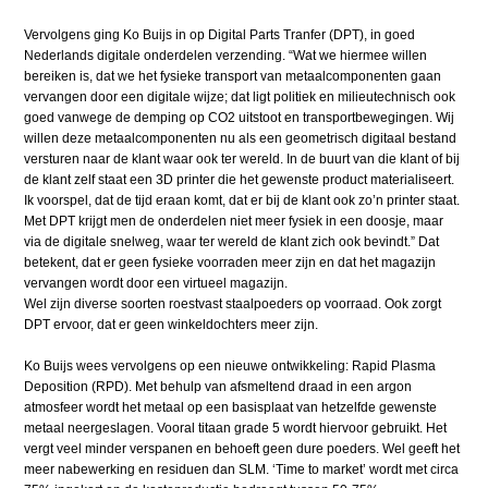
Vervolgens ging Ko Buijs in op Digital Parts Tranfer (DPT), in goed
Nederlands digitale onderdelen verzending. “Wat we hiermee willen
bereiken is, dat we het fysieke transport van metaalcomponenten gaan
vervangen door een digitale wijze; dat ligt politiek en milieutechnisch ook
goed vanwege de demping op CO2 uitstoot en transportbewegingen. Wij
willen deze metaalcomponenten nu als een geometrisch digitaal bestand
versturen naar de klant waar ook ter wereld. In de buurt van die klant of bij
de klant zelf staat een 3D printer die het gewenste product materialiseert.
Ik voorspel, dat de tijd eraan komt, dat er bij de klant ook zo’n printer staat.
Met DPT krijgt men de onderdelen niet meer fysiek in een doosje, maar
via de digitale snelweg, waar ter wereld de klant zich ook bevindt.” Dat
betekent, dat er geen fysieke voorraden meer zijn en dat het magazijn
vervangen wordt door een virtueel magazijn.
Wel zijn diverse soorten roestvast staalpoeders op voorraad. Ook zorgt
DPT ervoor, dat er geen winkeldochters meer zijn.
Ko Buijs wees vervolgens op een nieuwe ontwikkeling: Rapid Plasma
Deposition (RPD). Met behulp van afsmeltend draad in een argon
atmosfeer wordt het metaal op een basisplaat van hetzelfde gewenste
metaal neergeslagen. Vooral titaan grade 5 wordt hiervoor gebruikt. Het
vergt veel minder verspanen en behoeft geen dure poeders. Wel geeft het
meer nabewerking en residuen dan SLM. ‘Time to market’ wordt met circa