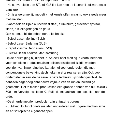
- Na conversie in een STL of IGIS file kan men de laserunit softwarematig
aansturen.
- Dit is al geruime tijd mogelijk met kunststoffen maar nu ook steeds meer
met metalen.
- Voorbeelden zijn o.a. roestvast staal, aluminium, gereedschapstaal,
titaan, nikkellegeringen en goud.
Ook noemde hij de gehanteerde technieken:
- Select Laser Melting (SLM)
- Select Laser Sintering (SLS)
- Rapid Plasma Deposition (RPS)
- Electro Beam Additive Manufacturing
Op de eerste ging hij dieper in. Select Laser Melting is vooral bedoeld
voor complexe producten als matrijsinserts die gelijktijdig worden
voorzien van inwendige koelkanalen of voor onderdelen die met
conventionele bewerkingstechnieken niet te realiseren zijn. Ook voor
onderdelen in een kleine serie is deze techniek bijzonder geschikt. Je
hebt een nagenoeg onbeperkte vrijheid van de uit- en inwendige
geometrie. Het te maken product kan een grootte hebben van 800 x 400 x
500 mm. Vervolgens stelde Ko Buijs de metaalkundige aspecten aan de
orde:
- Gesinterde metalen producten zijn enigszins poreus
- SLM leidt tot functionele metalen onderdelen met hogere mechanische
en anisotropische eigenschappen