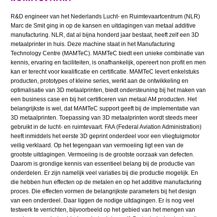
R&D engineer van het Nederlands Lucht- en Ruimtevaartcentrum (NLR)
Marc de Smit ging in op de kansen en uitdagingen van metaal additive
manufacturing. NLR, dat al bijna honderd jaar bestaat, heeft zelf een 3D
metaalprinter in huis. Deze machine staat in het Manufacturing
Technology Centre (MAMTeC). MAMTeC biedt een unieke combinatie van
kennis, ervaring en faciliteiten, is onafhankelijk, opereert non profit en men
kan er terecht voor kwalificatie en certificatie. MAMTeC levert enkelstuks
producten, prototypes of kleine series, werkt aan de ontwikkeling en
optimalisatie van 3D metaalprinten, biedt ondersteuning bij het maken van
een business case en bij het certificeren van metaal AM producten. Het
belangrijkste is wel, dat MAMTeC support geeft bij de implementatie van
3D metaalprinten. Toepassing van 3D metaalprinten wordt steeds meer
gebruikt in de lucht- en ruimtevaart. FAA (Federal Aviation Administration)
heeft inmiddels het eerste 3D geprint onderdeel voor een vliegtuigmotor
veilig verklaard. Op het tegengaan van vermoeiing ligt een van de
grootste uitdagingen. Vermoeiing is de grootste oorzaak van defecten.
Daarom is grondige kennis van essentieel belang bij de productie van
onderdelen. Er zijn namelijk veel variaties bij die productie mogelijk. En
die hebben hun effecten op de metalen en op het additive manufacturing
proces. Die effecten vormen de belangrijkste parameters bij het design
van een onderdeel. Daar liggen de nodige uitdagingen. Er is nog veel
testwerk te verrichten, bijvoorbeeld op het gebied van het mengen van