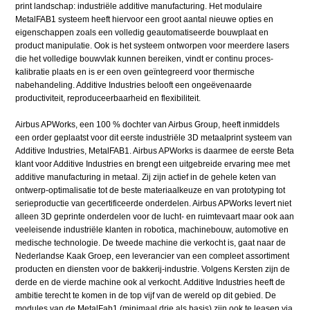
print landschap: industriële additive manufacturing. Het modulaire
MetalFAB1 systeem heeft hiervoor een groot aantal nieuwe opties en
eigenschappen zoals een volledig geautomatiseerde bouwplaat en
product manipulatie. Ook is het systeem ontworpen voor meerdere lasers
die het volledige bouwvlak kunnen bereiken, vindt er continu proces-
kalibratie plaats en is er een oven geïntegreerd voor thermische
nabehandeling. Additive Industries belooft een ongeëvenaarde
productiviteit, reproduceerbaarheid en flexibiliteit.
Airbus APWorks, een 100 % dochter van Airbus Group, heeft inmiddels
een order geplaatst voor dit eerste industriële 3D metaalprint systeem van
Additive Industries, MetalFAB1. Airbus APWorks is daarmee de eerste Beta
klant voor Additive Industries en brengt een uitgebreide ervaring mee met
additive manufacturing in metaal. Zij zijn actief in de gehele keten van
ontwerp-optimalisatie tot de beste materiaalkeuze en van prototyping tot
serieproductie van gecertificeerde onderdelen. Airbus APWorks levert niet
alleen 3D geprinte onderdelen voor de lucht- en ruimtevaart maar ook aan
veeleisende industriële klanten in robotica, machinebouw, automotive en
medische technologie. De tweede machine die verkocht is, gaat naar de
Nederlandse Kaak Groep, een leverancier van een compleet assortiment
producten en diensten voor de bakkerij-industrie. Volgens Kersten zijn de
derde en de vierde machine ook al verkocht. Additive Industries heeft de
ambitie terecht te komen in de top vijf van de wereld op dit gebied. De
modules van de MetalFab1 (minimaal drie als basis) zijn ook te leasen via