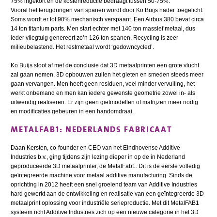
75% ingekort en de kostenreductie bedraagt tussen 50-75%.
Vooral het terugdringen van spanen wordt door Ko Buijs nader toegelicht.
Soms wordt er tot 90% mechanisch verspaant. Een Airbus 380 bevat circa
14 ton titanium parts. Men start echter met 140 ton massief metaal, dus
ieder vliegtuig genereert zo’n 126 ton spanen. Recycling is zeer
milieubelastend. Het restmetaal wordt ‘gedowncycled’.
Ko Buijs sloot af met de conclusie dat 3D metaalprinten een grote vlucht
zal gaan nemen. 3D opbouwen zullen het gieten en smeden steeds meer
gaan vervangen. Men heeft geen residuen, veel minder vervuiling, het
werkt onbemand en men kan iedere gewenste geometrie zowel in- als
uitwendig realiseren. Er zijn geen gietmodellen of matrijzen meer nodig
en modificaties gebeuren in een handomdraai.
METALFAB1: NEDERLANDS FABRICAAT
Daan Kersten, co-founder en CEO van het Eindhovense Additive
Industries b.v., ging tijdens zijn lezing dieper in op de in Nederland
geproduceerde 3D metaalprinter, de MetalFab1. Dit is de eerste volledig
geïntegreerde machine voor metaal additive manufacturing. Sinds de
oprichting in 2012 heeft een snel groeiend team van Additive Industries
hard gewerkt aan de ontwikkeling en realisatie van een geïntegreerde 3D
metaalprint oplossing voor industriële serieproductie. Met dit MetalFAB1
systeem richt Additive Industries zich op een nieuwe categorie in het 3D