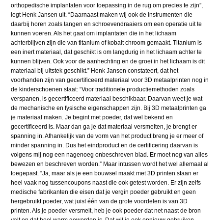
orthopedische implantaten voor toepassing in de rug om precies te zijn”,
legt Henk Jansen uit. “Daarnaast maken wij ook de instrumenten die
daarbij horen zoals tangen en schroevendraaiers om een operatie uit te
kunnen voeren. Als het gaat om implantaten die in het lichaam
achterblijven zijn die van titanium of kobalt chroom gemaakt. Titanium is
een inert materiaal, dat geschikt is om langdurig in het lichaam achter te
kunnen blijven. Ook voor de aanhechting en de groei in het lichaam is dit
materiaal bij uitstek geschikt.” Henk Jansen constateert, dat het
voorhanden zijn van gecertificeerd materiaal voor 3D metaalprinten nog in
de kinderschoenen staat: “Voor traditionele productiemethoden zoals
verspanen, is gecertificeerd materiaal beschikbaar. Daarvan weet je wat
de mechanische en fysische eigenschappen zijn. Bij 3D metaalprinten ga
je materiaal maken. Je begint met poeder, dat wel bekend en
gecertificeerd is. Maar dan ga je dat materiaal versmelten, je brengt er
spanning in. Afhankelijk van de vorm van het product breng je er meer of
minder spanning in. Dus het eindproduct en de certificering daarvan is
volgens mij nog een nagenoeg onbeschreven blad. Er moet nog van alles
bewezen en beschreven worden.” Maar intussen wordt het wel allemaal al
toegepast. “Ja, maar als je een bouwsel maakt met 3D printen staan er
heel vaak nog tussencoupons naast die ook getest worden. Er zijn zelfs
medische fabrikanten die eisen dat je vergin poeder gebruikt en geen
hergebruikt poeder, wat juist één van de grote voordelen is van 3D
printen. Als je poeder versmelt, heb je ook poeder dat net naast de bron