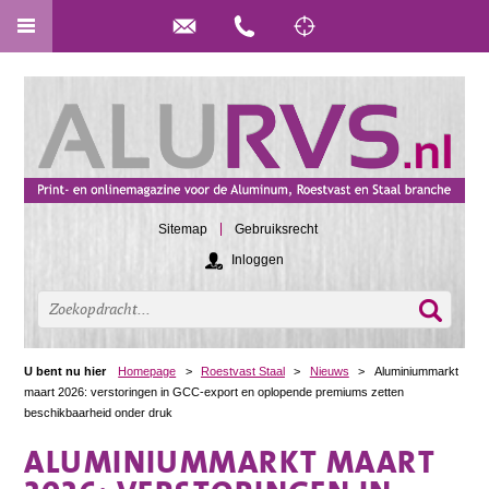
Sitemap
Gebruiksrecht
Inloggen
U bent nu hier
Homepage
>
Roestvast Staal
>
Nieuws
>
Aluminiummarkt
maart 2026: verstoringen in GCC-export en oplopende premiums zetten
beschikbaarheid onder druk
ALUMINIUMMARKT MAART