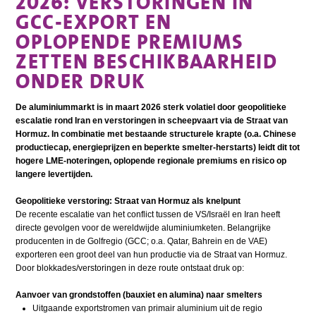
2026: VERSTORINGEN IN
GCC-EXPORT EN
OPLOPENDE PREMIUMS
ZETTEN BESCHIKBAARHEID
ONDER DRUK
De aluminiummarkt is in maart 2026 sterk volatiel door geopolitieke
escalatie rond Iran en verstoringen in scheepvaart via de Straat van
Hormuz. In combinatie met bestaande structurele krapte (o.a. Chinese
productiecap, energieprijzen en beperkte smelter-herstarts) leidt dit tot
hogere LME-noteringen, oplopende regionale premiums en risico op
langere levertijden.
Geopolitieke verstoring: Straat van Hormuz als knelpunt
De recente escalatie van het conflict tussen de VS/Israël en Iran heeft
directe gevolgen voor de wereldwijde aluminiumketen. Belangrijke
producenten in de Golfregio (GCC; o.a. Qatar, Bahrein en de VAE)
exporteren een groot deel van hun productie via de Straat van Hormuz.
Door blokkades/verstoringen in deze route ontstaat druk op:
Aanvoer van grondstoffen (bauxiet en alumina) naar smelters
Uitgaande exportstromen van primair aluminium uit de regio