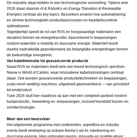
De industrie staat midden in een technologische versnelling. Tijdens wire
2026 staan daarom
AI & Robotics
en
Energy Transition & Renewable
Energies
centraal als key topics. Bezoekers ervaren hoe automatisering
en slimme technologieën productieprocessen en kwaliteitscontrole
optimaliseren.
Tegelijkertijd speelt de rol van RVS en hoogwaardige materialen een
sleutelrol binnen de energietransitie, bijvoorbeeld in toepassingen
rondom waterstof, e-mobility en duurzame energie. Waterstof wordt
daarbij nadrukkelijk gepositioneerd als belangrijke energiedrager binnen
de toekomstige energiemix.
Van kabelinnovatie tot geavanceerde productie
Naast RVS en materialen biedt wire een breed technologisch spectrum.
Nieuw is
World of Cables
, waar innovatieve kabeloplossingen centraal
staan. Ook worden geavanceerde productietechnieken en toepassingen,
zoals
mesh welding machines
, uitgebreid gepresenteerd — van grondstof
tot eindproduct.
Tube 2026 sluit hier naadloos op aan met een compleet aanbod rondom
buisproductie, -bewerking en -toepassingen, inclusief kunststof buizen en
vormtechnologie.
Meer dan een beursvloer
Het uitgebreide programma met conferenties, expertfora en industry
events biedt verdieping op actuele thema’s als AI, robotisering en
duurzame energie. Hier ontmoeten kennis, innovatie en praktijk elkaar.