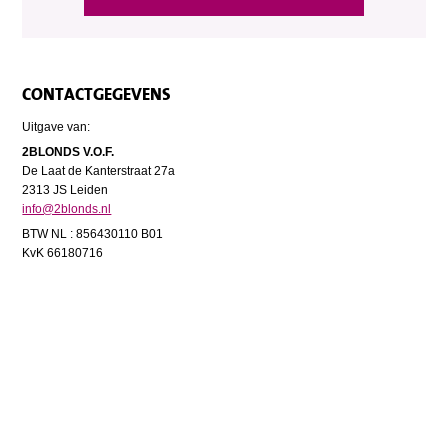
CONTACTGEGEVENS
Uitgave van:
2BLONDS V.O.F.
De Laat de Kanterstraat 27a
2313 JS Leiden
info@2blonds.nl
BTW NL : 856430110 B01
KvK 66180716