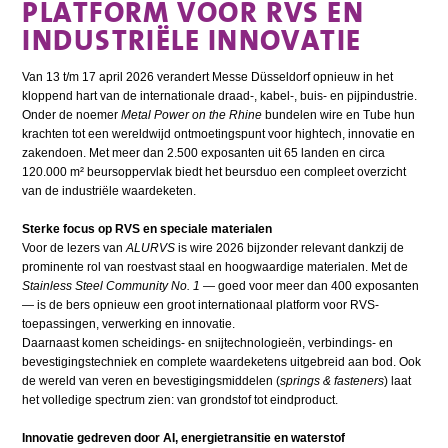
PLATFORM VOOR RVS EN
INDUSTRIËLE INNOVATIE
Van 13 t/m 17 april 2026 verandert Messe Düsseldorf opnieuw in het
kloppend hart van de internationale draad-, kabel-, buis- en pijpindustrie.
Onder de noemer
Metal Power on the Rhine
bundelen wire en Tube hun
krachten tot een wereldwijd ontmoetingspunt voor hightech, innovatie en
zakendoen. Met meer dan 2.500 exposanten uit 65 landen en circa
120.000 m² beursoppervlak biedt het beursduo een compleet overzicht
van de industriële waardeketen.
Sterke focus op RVS en speciale materialen
Voor de lezers van
ALURVS
is wire 2026 bijzonder relevant dankzij de
prominente rol van roestvast staal en hoogwaardige materialen. Met de
Stainless Steel Community No. 1
— goed voor meer dan 400 exposanten
— is de bers opnieuw een groot internationaal platform voor RVS-
toepassingen, verwerking en innovatie.
Daarnaast komen scheidings- en snijtechnologieën, verbindings- en
bevestigingstechniek en complete waardeketens uitgebreid aan bod. Ook
de wereld van veren en bevestigingsmiddelen (
springs & fasteners
) laat
het volledige spectrum zien: van grondstof tot eindproduct.
Innovatie gedreven door AI, energietransitie en waterstof