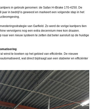
 kantpers in gebruik genomen: de Safan H-iBrake 170-4250. De
jaar in bedrijf is geweest en markeert een volgende stap in het
uctieomgeving.
nvesteringsstrategie van Garfield. Zo werd de vorige kantpers tien
achine vervolgens nog een extra decennium mee kon draaien.
ap naar een nieuw systeem te zetten dat beter aansluit op de huidige
tomatisering
al winst te boeken op het gebied van efficiëntie. De nieuwe
geautomatiseerd, wat direct bijdraagt aan een stabieler en efficiënter