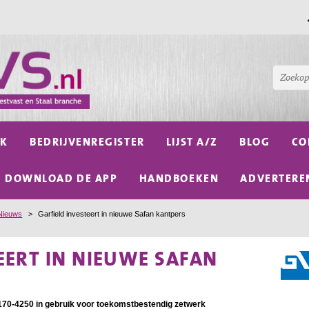
NK
BEDRIJVENREGISTER
LIJST A/Z
BLOG
CO
DOWNLOAD DE APP
HANDBOEKEN
ADVERTERE
Nieuws
>
Garfield investeert in nieuwe Safan kantpers
EERT IN NIEUWE SAFAN
170-4250 in gebruik voor toekomstbestendig zetwerk