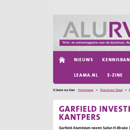
NIEUWS
KENNISBA
LEAMA.NL
E-ZINE
U bent nu hier
Homepage
>
Roestvast Staal
>
GARFIELD INVEST
KANTPERS
Garfield Aluminium neemt Safan H-iBrake 