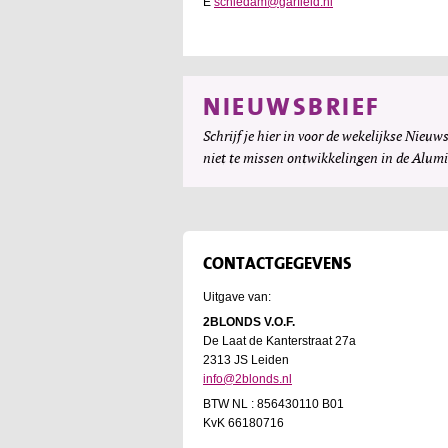
E
schiedam@garfield.nl
NIEUWSBRIEF
Schrijf je hier in voor de wekelijkse Nieuws
niet te missen ontwikkelingen in de Alum
CONTACTGEGEVENS
Uitgave van:
2BLONDS V.O.F.
De Laat de Kanterstraat 27a
2313 JS Leiden
info@2blonds.nl
BTW NL : 856430110 B01
KvK 66180716