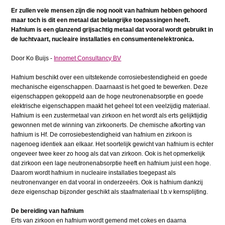
Er zullen vele mensen zijn die nog nooit van hafnium hebben gehoord
maar toch is dit een metaal dat belangrijke toepassingen heeft.
Hafnium is een glanzend grijsachtig metaal dat vooral wordt gebruikt in
de luchtvaart, nucleaire installaties en consumentenelektronica.
Door Ko Buijs -
Innomet Consultancy BV
Hafnium beschikt over een uitstekende corrosiebestendigheid en goede
mechanische eigenschappen. Daarnaast is het goed te bewerken. Deze
eigenschappen gekoppeld aan de hoge neutronenabsorptie en goede
elektrische eigenschappen maakt het geheel tot een veelzijdig materiaal.
Hafnium is een zustermetaal van zirkoon en het wordt als erts gelijktijdig
gewonnen met de winning van zirkoonerts. De chemische afkorting van
hafnium is Hf. De corrosiebestendigheid van hafnium en zirkoon is
nagenoeg identiek aan elkaar. Het soortelijk gewicht van hafnium is echter
ongeveer twee keer zo hoog als dat van zirkoon. Ook is het opmerkelijk
dat zirkoon een lage neutronenabsorptie heeft en hafnium juist een hoge.
Daarom wordt hafnium in nucleaire installaties toegepast als
neutronenvanger en dat vooral in onderzeeërs. Ook is hafnium dankzij
deze eigenschap bijzonder geschikt als staafmateriaal t.b.v kernsplijting.
De bereiding van hafnium
Erts van zirkoon en hafnium wordt gemend met cokes en daarna