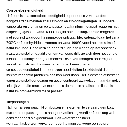
Corrosiebestendigheid
Hafnium is qua corrosiebestendigheid superieur t.o.v. vele andere
hoogwaardige metalen zoals zirkoon en zirkoonlegeringen. Bij hogere
temperaturen dient men op te passen dat hafnium niet gaat reageren met
omgevingsgassen. Vanaf 400ºC begint hafnium langzaam te reageren
met zuurstof waardoor hafniumoxide ontstaat. Met waterstof gaat het vanaf
700ºC hafniumhydride te vormen en vanaf 900ºC vormt het met stikstof
hafniumnitride. Deze verbindingen zijn terug te vinden op het oppervlak
m.u.v. waterstof omdat dit element vanwege diffusie zich door het gehele
metaal hafniumhydride gaat vormen. Deze verbindingen ondermijnen
vooral de duktiliteit. Hafnium dankt zijn extreem goede
corrosiebestendigheid aan een zeer goed sluitende oxidehuid die de
meeste reagentia probleemloos kan weerstaan. Het is echter niet bestand
tegen waterstoffluoridezuur en geconcentreerd zwavelzuur maar dat geldt
feitelijk voor alle reactieve metalen. In de meeste alkalische milieus is
hafnium probleemloos toe te passen.
Toepassingen
Hafnium is zeer geschikt om buizen en systemen te vervaardigen t.b.v.
nucleaire toepassingen. In halogeenverlichting wordt hafnium nog wel
eens toegepast als gloeidraad. Ook wordt steeds meer
wolfraamlastoortsen vervangen door hafnium vanwege een betere