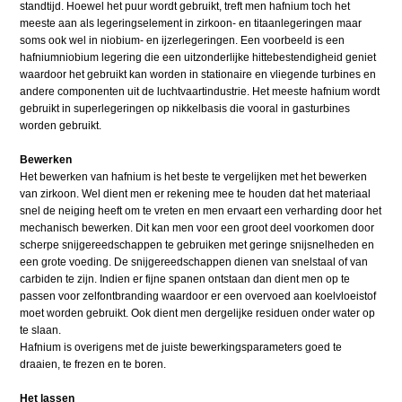
standtijd. Hoewel het puur wordt gebruikt, treft men hafnium toch het
meeste aan als legeringselement in zirkoon- en titaanlegeringen maar
soms ook wel in niobium- en ijzerlegeringen. Een voorbeeld is een
hafniumniobium legering die een uitzonderlijke hittebestendigheid geniet
waardoor het gebruikt kan worden in stationaire en vliegende turbines en
andere componenten uit de luchtvaartindustrie. Het meeste hafnium wordt
gebruikt in superlegeringen op nikkelbasis die vooral in gasturbines
worden gebruikt.
Bewerken
Het bewerken van hafnium is het beste te vergelijken met het bewerken
van zirkoon. Wel dient men er rekening mee te houden dat het materiaal
snel de neiging heeft om te vreten en men ervaart een verharding door het
mechanisch bewerken. Dit kan men voor een groot deel voorkomen door
scherpe snijgereedschappen te gebruiken met geringe snijsnelheden en
een grote voeding. De snijgereedschappen dienen van snelstaal of van
carbiden te zijn. Indien er fijne spanen ontstaan dan dient men op te
passen voor zelfontbranding waardoor er een overvoed aan koelvloeistof
moet worden gebruikt. Ook dient men dergelijke residuen onder water op
te slaan.
Hafnium is overigens met de juiste bewerkingsparameters goed te
draaien, te frezen en te boren.
Het lassen