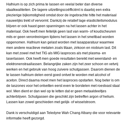
Hafnium is op zich prima te lassen en veelal beter dan diverse
staalkwaliteiten. De lagere uitzettingscoëfficiënt is daarbij een extra
plezierige bijkomstigheid omdat door de ingebrachte hitte het materiaal
nauwelijks trekt of vervormt. Dankzij de relatief lage elasticiteitsmodulus
blijven er ook haast geen spanningen na het lassen achter in het
materiaal. Ook heeft men feitelijk geen last van warm- of koudscheuren
mits er geen verontreinigen tijdens het lassen in het smeltbad worden
opgenomen. Hafnium kan gelast worden met lasapparatuur waarmee
men andere reactieve metalen zoals titaan, zirkoon en niobium last. Dit
kan met zowel met het TIG als MIG lasproces als met plasma- en
laserlassen. Ook heeft men goede resultaten bereikt met weerstand- en
elektronenstraallassen. Belangrijke zaken zijn het zeer schoon en vetvrij
werken en het gebruik van hoog zuivere schutgassen. Daarom dienen de
te lassen hafnium delen eerst goed ontvet te worden met alcohol of
aceton. Direct daarna moet men het lasproces opstarten. Nog beter is om
de laszones voor het ontvetten eerst even te borstelen met roestvast staal
wol. Men dient er dan wel op te letten dat er geen metaaldeeltjes
achterblijven. Schutgassen die geschikt zijn betreffen argon of helium.
Lassen kan zowel geschieden met gelijk- of wisselstroom.
Dank is verschuldigd aan Teledyne Wah Chang Albany die voor relevante
informatie heeft gezorgd.