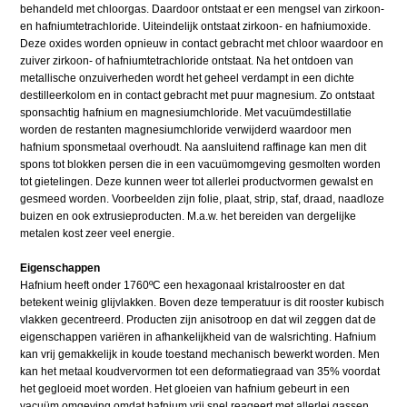
behandeld met chloorgas. Daardoor ontstaat er een mengsel van zirkoon-
en hafniumtetrachloride. Uiteindelijk ontstaat zirkoon- en hafniumoxide.
Deze oxides worden opnieuw in contact gebracht met chloor waardoor en
zuiver zirkoon- of hafniumtetrachloride ontstaat. Na het ontdoen van
metallische onzuiverheden wordt het geheel verdampt in een dichte
destilleerkolom en in contact gebracht met puur magnesium. Zo ontstaat
sponsachtig hafnium en magnesiumchloride. Met vacuümdestillatie
worden de restanten magnesiumchloride verwijderd waardoor men
hafnium sponsmetaal overhoudt. Na aansluitend raffinage kan men dit
spons tot blokken persen die in een vacuümomgeving gesmolten worden
tot gietelingen. Deze kunnen weer tot allerlei productvormen gewalst en
gesmeed worden. Voorbeelden zijn folie, plaat, strip, staf, draad, naadloze
buizen en ook extrusieproducten. M.a.w. het bereiden van dergelijke
metalen kost zeer veel energie.
Eigenschappen
Hafnium heeft onder 1760ºC een hexagonaal kristalrooster en dat
betekent weinig glijvlakken. Boven deze temperatuur is dit rooster kubisch
vlakken gecentreerd. Producten zijn anisotroop en dat wil zeggen dat de
eigenschappen variëren in afhankelijkheid van de walsrichting. Hafnium
kan vrij gemakkelijk in koude toestand mechanisch bewerkt worden. Men
kan het metaal koudvervormen tot een deformatiegraad van 35% voordat
het gegloeid moet worden. Het gloeien van hafnium gebeurt in een
vacuüm omgeving omdat hafnium vrij snel reageert met allerlei gassen.