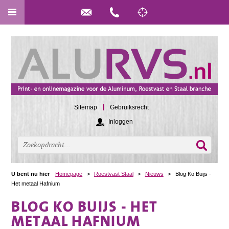
Sitemap
Gebruiksrecht
Inloggen
U bent nu hier
Homepage
>
Roestvast Staal
>
Nieuws
>
Blog Ko Buijs -
Het metaal Hafnium
BLOG KO BUIJS - HET
METAAL HAFNIUM