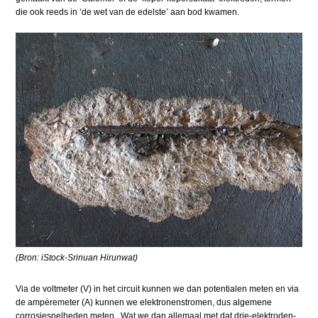
die ook reeds in ‘de wet van de edelste’ aan bod kwamen.
(Bron: iStock-Srinuan Hirunwat)
Via de voltmeter (V) in het circuit kunnen we dan potentialen meten en via
de ampèremeter (A) kunnen we elektronenstromen, dus algemene
corrosiesnelheden meten. Wat we dan allemaal met dat drie-elektroden-