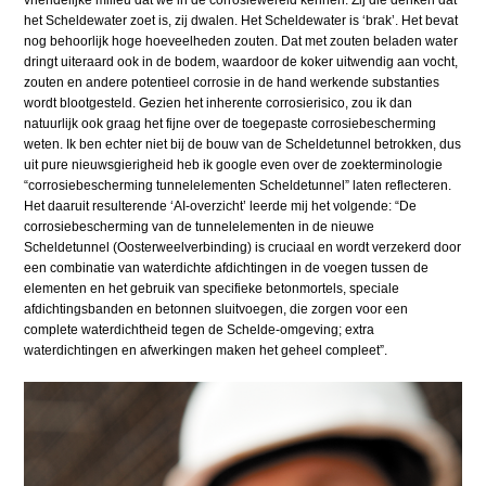
vriendelijke milieu dat we in de corrosiewereld kennen. Zij die denken dat
het Scheldewater zoet is, zij dwalen. Het Scheldewater is ‘brak’. Het bevat
nog behoorlijk hoge hoeveelheden zouten. Dat met zouten beladen water
dringt uiteraard ook in de bodem, waardoor de koker uitwendig aan vocht,
zouten en andere potentieel corrosie in de hand werkende substanties
wordt blootgesteld. Gezien het inherente corrosierisico, zou ik dan
natuurlijk ook graag het fijne over de toegepaste corrosiebescherming
weten. Ik ben echter niet bij de bouw van de Scheldetunnel betrokken, dus
uit pure nieuwsgierigheid heb ik google even over de zoekterminologie
“corrosiebescherming tunnelelementen Scheldetunnel” laten reflecteren.
Het daaruit resulterende ‘AI-overzicht’ leerde mij het volgende: “De
corrosiebescherming van de tunnelelementen in de nieuwe
Scheldetunnel (Oosterweelverbinding) is cruciaal en wordt verzekerd door
een combinatie van waterdichte afdichtingen in de voegen tussen de
elementen en het gebruik van specifieke betonmortels, speciale
afdichtingsbanden en betonnen sluitvoegen, die zorgen voor een
complete waterdichtheid tegen de Schelde-omgeving; extra
waterdichtingen en afwerkingen maken het geheel compleet”.