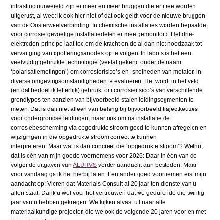
infrastructuurwereld zijn er meer en meer bruggen die er mee worden
uitgerust, al weet ik ook hier niet of dat ook geldt voor de nieuwe bruggen
van de Oosterweelverbinding. In chemische installaties worden bepaalde,
voor corrosie gevoelige installatiedelen er mee gemonitord. Het drie-
elektroden-principe laat toe om de kracht en de al dan niet noodzaak tot
vervanging van opofferingsanodes op te volgen. In labo’s is het een
veelvuldig gebruikte technologie (veelal gekend onder de naam
‘polarisatiemetingen’) om corrosierisico’s en -snelheden van metalen in
diverse omgevingsomstandigheden te evalueren. Het wordt in het veld
(en dat bedoel ik letterlijk) gebruikt om corrosierisico’s van verschillende
grondtypes ten aanzien van bijvoorbeeld stalen leidingsegmenten te
meten. Dat is dan niet alleen van belang bij bijvoorbeeld trajectkeuzes
voor ondergrondse leidingen, maar ook om na installatie de
corrosiebescherming via opgedrukte stroom goed te kunnen afregelen en
wijzigingen in die opgedrukte stroom correct te kunnen
interpreteren. Maar wat is dan concreet die ‘opgedrukte stroom’? Welnu,
dat is één van mijn goede voornemens voor 2026: Daar in één van de
volgende uitgaven van
ALURVS
verder aandacht aan besteden. Maar
voor vandaag ga ik het hierbij laten. Een ander goed voornemen eist mijn
aandacht op: Vieren dat Materials Consult al 20 jaar ten dienste van u
allen staat. Dank u wel voor het vertrouwen dat we gedurende die twintig
jaar van u hebben gekregen. We kijken alvast uit naar alle
materiaalkundige projecten die we ook de volgende 20 jaren voor en met