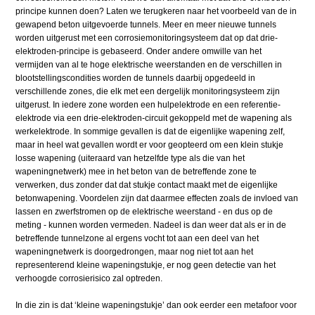
principe kunnen doen? Laten we terugkeren naar het voorbeeld van de in
gewapend beton uitgevoerde tunnels. Meer en meer nieuwe tunnels
worden uitgerust met een corrosiemonitoringsysteem dat op dat drie-
elektroden-principe is gebaseerd. Onder andere omwille van het
vermijden van al te hoge elektrische weerstanden en de verschillen in
blootstellingscondities worden de tunnels daarbij opgedeeld in
verschillende zones, die elk met een dergelijk monitoringsysteem zijn
uitgerust. In iedere zone worden een hulpelektrode en een referentie-
elektrode via een drie-elektroden-circuit gekoppeld met de wapening als
werkelektrode. In sommige gevallen is dat de eigenlijke wapening zelf,
maar in heel wat gevallen wordt er voor geopteerd om een klein stukje
losse wapening (uiteraard van hetzelfde type als die van het
wapeningnetwerk) mee in het beton van de betreffende zone te
verwerken, dus zonder dat dat stukje contact maakt met de eigenlijke
betonwapening. Voordelen zijn dat daarmee effecten zoals de invloed van
lassen en zwerfstromen op de elektrische weerstand - en dus op de
meting - kunnen worden vermeden. Nadeel is dan weer dat als er in de
betreffende tunnelzone al ergens vocht tot aan een deel van het
wapeningnetwerk is doorgedrongen, maar nog niet tot aan het
representerend kleine wapeningstukje, er nog geen detectie van het
verhoogde corrosierisico zal optreden.
In die zin is dat ‘kleine wapeningstukje’ dan ook eerder een metafoor voor