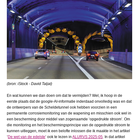
(bron:
iStock - David Taljat)
En wat kunnen we dan doen om dat te vermijden? Wel, ik hoop in de
eerste plaats dat de google-AI-informatie inderdaad onvolledig was en dat
de ontwerpers van de Scheldetunnel ook hebben voorzien in een
permanente corrosiemonitoring van de wapening en misschien ook wel in
een bescherming door middel van zogenaamde ‘opgedrukte stroom’. Om
die monitoring en het beschermingsprincipe van de opgedrukte stroom te
kunnen uitleggen, moet ik een belofte inlossen die ik maakte in het artikel
‘
De wet van de edelste
’ ook te lezen in
ALURVS 2025-05
. In dat artikel