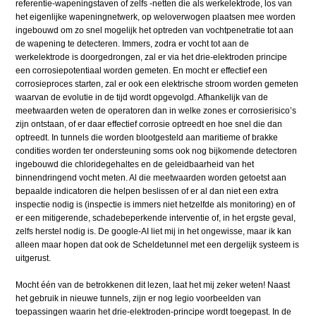
referentie-wapeningstaven of zelfs -netten die als werkelektrode, los van
het eigenlijke wapeningnetwerk, op weloverwogen plaatsen mee worden
ingebouwd om zo snel mogelijk het optreden van vochtpenetratie tot aan
de wapening te detecteren. Immers, zodra er vocht tot aan de
werkelektrode is doorgedrongen, zal er via het drie-elektroden principe
een corrosiepotentiaal worden gemeten. En mocht er effectief een
corrosieproces starten, zal er ook een elektrische stroom worden gemeten
waarvan de evolutie in de tijd wordt opgevolgd. Afhankelijk van de
meetwaarden weten de operatoren dan in welke zones er corrosierisico’s
zijn ontstaan, of er daar effectief corrosie optreedt en hoe snel die dan
optreedt. In tunnels die worden blootgesteld aan maritieme of brakke
condities worden ter ondersteuning soms ook nog bijkomende detectoren
ingebouwd die chloridegehaltes en de geleidbaarheid van het
binnendringend vocht meten. Al die meetwaarden worden getoetst aan
bepaalde indicatoren die helpen beslissen of er al dan niet een extra
inspectie nodig is (inspectie is immers niet hetzelfde als monitoring) en of
er een mitigerende, schadebeperkende interventie of, in het ergste geval,
zelfs herstel nodig is. De google-AI liet mij in het ongewisse, maar ik kan
alleen maar hopen dat ook de Scheldetunnel met een dergelijk systeem is
uitgerust.
Mocht één van de betrokkenen dit lezen, laat het mij zeker weten! Naast
het gebruik in nieuwe tunnels, zijn er nog legio voorbeelden van
toepassingen waarin het drie-elektroden-principe wordt toegepast. In de