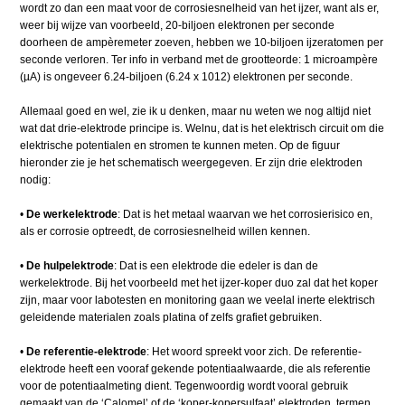
wordt zo dan een maat voor de corrosiesnelheid van het ijzer, want als er,
weer bij wijze van voorbeeld, 20-biljoen elektronen per seconde
doorheen de ampèremeter zoeven, hebben we 10-biljoen ijzeratomen per
seconde verloren. Ter info in verband met de grootteorde: 1 microampère
(µA) is ongeveer 6.24-biljoen (6.24 x 1012) elektronen per seconde.
Allemaal goed en wel, zie ik u denken, maar nu weten we nog altijd niet
wat dat drie-elektrode principe is. Welnu, dat is het elektrisch circuit om die
elektrische potentialen en stromen te kunnen meten. Op de figuur
hieronder zie je het schematisch weergegeven. Er zijn drie elektroden
nodig:
•​
De werkelektrode
: Dat is het metaal waarvan we het corrosierisico en,
als er corrosie optreedt, de corrosiesnelheid willen kennen.
•​
De hulpelektrode
: Dat is een elektrode die edeler is dan de
werkelektrode. Bij het voorbeeld met het ijzer-koper duo zal dat het koper
zijn, maar voor labotesten en monitoring gaan we veelal inerte elektrisch
geleidende materialen zoals platina of zelfs grafiet gebruiken.
•​
De referentie-elektrode
: Het woord spreekt voor zich. De referentie-
elektrode heeft een vooraf gekende potentiaalwaarde, die als referentie
voor de potentiaalmeting dient. Tegenwoordig wordt vooral gebruik
gemaakt van de ‘Calomel’ of de ‘koper-kopersulfaat’ elektroden, termen