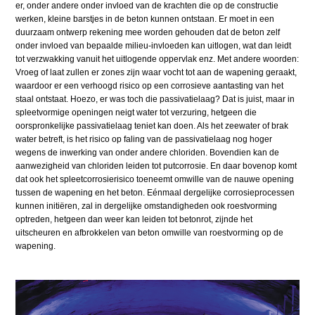
er, onder andere onder invloed van de krachten die op de constructie
werken, kleine barstjes in de beton kunnen ontstaan. Er moet in een
duurzaam ontwerp rekening mee worden gehouden dat de beton zelf
onder invloed van bepaalde milieu-invloeden kan uitlogen, wat dan leidt
tot verzwakking vanuit het uitlogende oppervlak enz. Met andere woorden:
Vroeg of laat zullen er zones zijn waar vocht tot aan de wapening geraakt,
waardoor er een verhoogd risico op een corrosieve aantasting van het
staal ontstaat. Hoezo, er was toch die passivatielaag? Dat is juist, maar in
spleetvormige openingen neigt water tot verzuring, hetgeen die
oorspronkelijke passivatielaag teniet kan doen. Als het zeewater of brak
water betreft, is het risico op faling van de passivatielaag nog hoger
wegens de inwerking van onder andere chloriden. Bovendien kan de
aanwezigheid van chloriden leiden tot putcorrosie. En daar bovenop komt
dat ook het spleetcorrosierisico toeneemt omwille van de nauwe opening
tussen de wapening en het beton. Eénmaal dergelijke corrosieprocessen
kunnen initiëren, zal in dergelijke omstandigheden ook roestvorming
optreden, hetgeen dan weer kan leiden tot betonrot, zijnde het
uitscheuren en afbrokkelen van beton omwille van roestvorming op de
wapening.