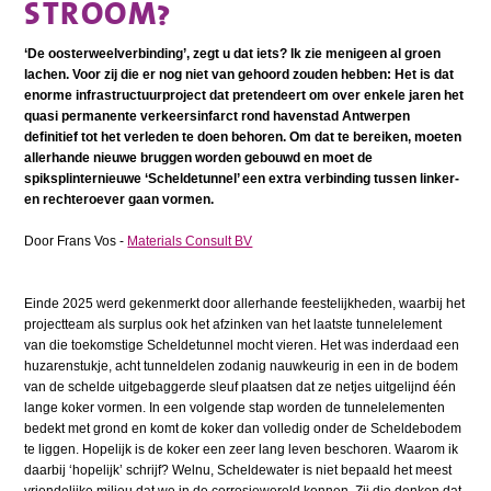
STROOM?
‘De oosterweelverbinding’, zegt u dat iets? Ik zie menigeen al groen
lachen. Voor zij die er nog niet van gehoord zouden hebben: Het is dat
enorme infrastructuurproject dat pretendeert om over enkele jaren het
quasi permanente verkeersinfarct rond havenstad Antwerpen
definitief tot het verleden te doen behoren. Om dat te bereiken, moeten
allerhande nieuwe bruggen worden gebouwd en moet de
spiksplinternieuwe ‘Scheldetunnel’ een extra verbinding tussen linker-
en rechteroever gaan vormen.
Door Frans Vos -
Materials Consult BV
Einde 2025 werd gekenmerkt door allerhande feestelijkheden, waarbij het
projectteam als surplus ook het afzinken van het laatste tunnelelement
van die toekomstige Scheldetunnel mocht vieren. Het was inderdaad een
huzarenstukje, acht tunneldelen zodanig nauwkeurig in een in de bodem
van de schelde uitgebaggerde sleuf plaatsen dat ze netjes uitgelijnd één
lange koker vormen. In een volgende stap worden de tunnelelementen
bedekt met grond en komt de koker dan volledig onder de Scheldebodem
te liggen. Hopelijk is de koker een zeer lang leven beschoren. Waarom ik
daarbij ‘hopelijk’ schrijf? Welnu, Scheldewater is niet bepaald het meest