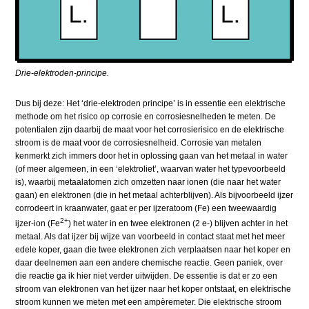
Drie-elektroden-principe.
Dus bij deze: Het ‘drie-elektroden principe’ is in essentie een elektrische
methode om het risico op corrosie en corrosiesnelheden te meten. De
potentialen zijn daarbij de maat voor het corrosierisico en de elektrische
stroom is de maat voor de corrosiesnelheid. Corrosie van metalen
kenmerkt zich immers door het in oplossing gaan van het metaal in water
(of meer algemeen, in een ‘elektroliet’, waarvan water het typevoorbeeld
is), waarbij metaalatomen zich omzetten naar ionen (die naar het water
gaan) en elektronen (die in het metaal achterblijven). Als bijvoorbeeld ijzer
corrodeert in kraanwater, gaat er per ijzeratoom (Fe) een tweewaardig
2+
ijzer-ion (Fe
) het water in en twee elektronen
(2 e-)
blijven achter in het
metaal. Als dat ijzer bij wijze van voorbeeld in contact staat met het meer
edele koper, gaan die twee elektronen zich verplaatsen naar het koper en
daar deelnemen aan een andere chemische reactie. Geen paniek, over
die reactie ga ik hier niet verder uitwijden. De essentie is dat er zo een
stroom van elektronen van het ijzer naar het koper ontstaat, en elektrische
stroom kunnen we meten met een ampèremeter. Die elektrische stroom