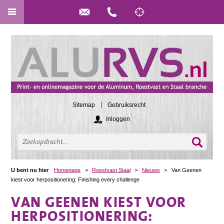
Sitemap
Gebruiksrecht
Inloggen
U bent nu hier
Homepage
>
Roestvast Staal
>
Nieuws
>
Van Geenen
kiest voor herpositionering: Finishing every challenge
VAN GEENEN KIEST VOOR
HERPOSITIONERING: