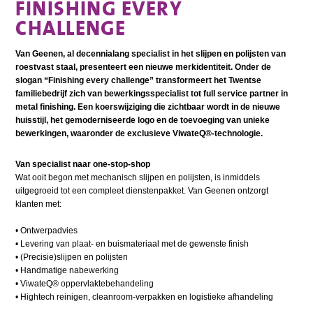
FINISHING EVERY
CHALLENGE
Van Geenen, al decennialang specialist in het slijpen en polijsten van
roestvast staal, presenteert een nieuwe merkidentiteit. Onder de
slogan “Finishing every challenge” transformeert het Twentse
familiebedrijf zich van bewerkingsspecialist tot full service partner in
metal finishing. Een koerswijziging die zichtbaar wordt in de nieuwe
huisstijl, het gemoderniseerde logo en de toevoeging van unieke
bewerkingen, waaronder de exclusieve ViwateQ®-technologie.
Van specialist naar one-stop-shop
Wat ooit begon met mechanisch slijpen en polijsten, is inmiddels
uitgegroeid tot een compleet dienstenpakket. Van Geenen ontzorgt
klanten met:
•​ Ontwerpadvies
•​ Levering van plaat- en buismateriaal met de gewenste finish
• ​(Precisie)slijpen en polijsten
•​ Handmatige nabewerking
•​ ViwateQ® oppervlaktebehandeling
•​ Hightech reinigen, cleanroom-verpakken en logistieke afhandeling