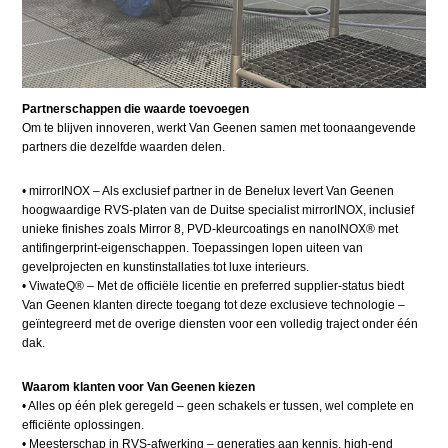
Partnerschappen die waarde toevoegen
Om te blijven innoveren, werkt Van Geenen samen met toonaangevende
partners die dezelfde waarden delen.
•​ mirrorINOX – Als exclusief partner in de Benelux levert Van Geenen
hoogwaardige RVS-platen van de Duitse specialist mirrorINOX, inclusief
unieke finishes zoals Mirror 8, PVD-kleurcoatings en nanoINOX® met
antifingerprint-eigenschappen. Toepassingen lopen uiteen van
gevelprojecten en kunstinstallaties tot luxe interieurs.
•​ ViwateQ® – Met de officiële licentie en preferred supplier-status biedt
Van Geenen klanten directe toegang tot deze exclusieve technologie –
geïntegreerd met de overige diensten voor een volledig traject onder één
dak.
Waarom klanten voor Van Geenen kiezen
•​ Alles op één plek geregeld – geen schakels er tussen, wel complete en
efficiënte oplossingen.
•​ Meesterschap in RVS-afwerking – generaties aan kennis, high-end