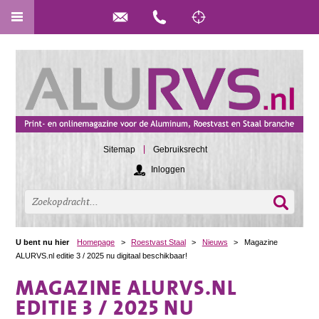
Sitemap
Gebruiksrecht
Inloggen
U bent nu hier
Homepage
>
Roestvast Staal
>
Nieuws
>
Magazine
ALURVS.nl editie 3 / 2025 nu digitaal beschikbaar!
MAGAZINE ALURVS.NL
EDITIE 3 / 2025 NU