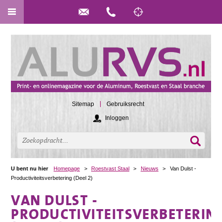
Sitemap
Gebruiksrecht
Inloggen
U bent nu hier
Homepage
>
Roestvast Staal
>
Nieuws
>
Van Dulst -
Productiviteitsverbetering (Deel 2)
VAN DULST -
PRODUCTIVITEITSVERBETERIN