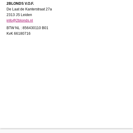
2BLONDS V.O.F.
De Laat de Kanterstraat 27a
2313 JS Leiden
info@2blonds.nl
BTW NL : 856430110 B01
KvK 66180716