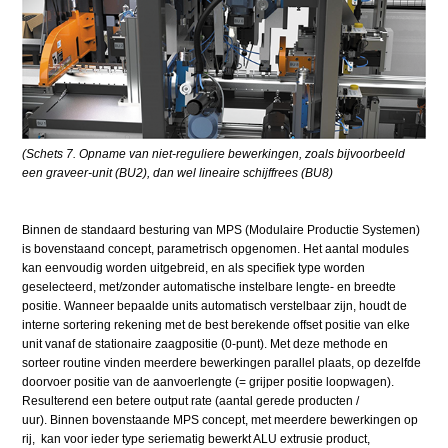
(Schets 7. Opname van niet-reguliere bewerkingen, zoals bijvoorbeeld
een graveer-unit (BU2), dan wel lineaire schijffrees (BU8)
Binnen de standaard besturing van MPS (Modulaire Productie Systemen)
is bovenstaand concept, parametrisch opgenomen. Het aantal modules
kan eenvoudig worden uitgebreid, en als specifiek type worden
geselecteerd, met/zonder automatische instelbare lengte- en breedte
positie. Wanneer bepaalde units automatisch verstelbaar zijn, houdt de
interne sortering rekening met de best berekende offset positie van elke
unit vanaf de stationaire zaagpositie (0-punt). Met deze methode en
sorteer routine vinden meerdere bewerkingen parallel plaats, op dezelfde
doorvoer positie van de aanvoerlengte (= grijper positie loopwagen).
Resulterend een betere output rate (aantal gerede producten /
uur). Binnen bovenstaande MPS concept, met meerdere bewerkingen op
rij, kan voor ieder type seriematig bewerkt ALU extrusie product,