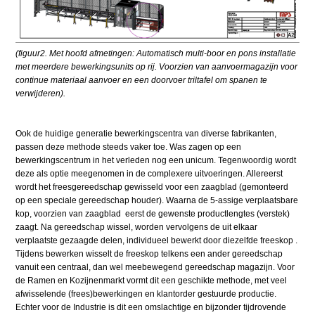
(figuur2. Met hoofd afmetingen: Automatisch multi-boor en pons installatie
met meerdere bewerkingsunits op rij. Voorzien van aanvoermagazijn voor
continue materiaal aanvoer en een doorvoer triltafel om spanen te
verwijderen).
Ook de huidige generatie bewerkingscentra van diverse fabrikanten,
passen deze methode steeds vaker toe. Was zagen op een
bewerkingscentrum in het verleden nog een unicum. Tegenwoordig wordt
deze als optie meegenomen in de complexere uitvoeringen. Allereerst
wordt het freesgereedschap gewisseld voor een zaagblad (gemonteerd
op een speciale gereedschap houder). Waarna de 5-assige verplaatsbare
kop, voorzien van zaagblad eerst de gewenste productlengtes (verstek)
zaagt. Na gereedschap wissel, worden vervolgens de uit elkaar
verplaatste gezaagde delen, individueel bewerkt door diezelfde freeskop .
Tijdens bewerken wisselt de freeskop telkens een ander gereedschap
vanuit een centraal, dan wel meebewegend gereedschap magazijn. Voor
de Ramen en Kozijnenmarkt vormt dit een geschikte methode, met veel
afwisselende (frees)bewerkingen en klantorder gestuurde productie.
Echter voor de Industrie is dit een omslachtige en bijzonder tijdrovende