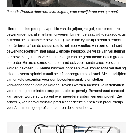
(foto 4b. Product doorvoer over trilgoot, voor verwijderen van spanen).
Hierdoor is het per opduwpositie van de grijper, mogelijk om meerdere
bewerkingen parallel te laten uitvoeren binnen de zaagtijd (de zaagcyclus
is veelal de tijd kritische bewerking). De totale cyclustijd neemt hierdoor
met factoren af, en de output rate is het meervoudige van een standaard
bewerkingscentrum, met maar 1 enkele freeskop. De wijze van verstelling
per bewerkingsunit is veelal afhankelijk van de gemiddelde Batch grootte
per order. Bij grote series kan uiteraard ook voor handmatige verstelling
worden gekozen. Bij kleine batches loont een vol-automatische verstelling
middels servo-spindel vanuit het afloopprogramma al snel. Met insteltijden
van enkele seconden voor een bewerkingsunit, is omstellen
verwaarloosbaar klein geworden. Tevens worden menselijke instelfouten
voorkomen, met minder scrap productie tot gevolg. Bovenstaand concept
kan verder worden uitgebreid over meerdere zijden van een profiel. Zie
schets 5, van het verstelbare productiegedeelte binnen een productielijn
voor Aluminium gootprofielen binnen de kassenbouw.