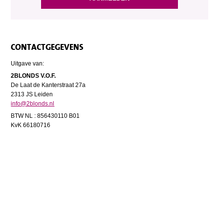
CONTACTGEGEVENS
Uitgave van:
2BLONDS V.O.F.
De Laat de Kanterstraat 27a
2313 JS Leiden
info@2blonds.nl
BTW NL : 856430110 B01
KvK 66180716