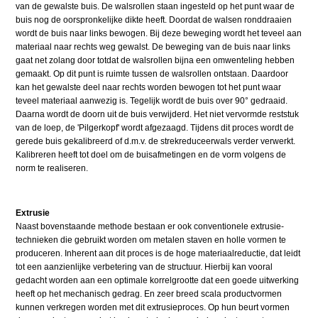
van de gewalste buis. De walsrollen staan ingesteld op het punt waar de
buis nog de oorspronkelijke dikte heeft. Doordat de walsen ronddraaien
wordt de buis naar links bewogen. Bij deze beweging wordt het teveel aan
materiaal naar rechts weg gewalst. De beweging van de buis naar links
gaat net zolang door totdat de walsrollen bijna een omwenteling hebben
gemaakt. Op dit punt is ruimte tussen de walsrollen ontstaan. Daardoor
kan het gewalste deel naar rechts worden bewogen tot het punt waar
teveel materiaal aanwezig is. Tegelijk wordt de buis over 90° gedraaid.
Daarna wordt de doorn uit de buis verwijderd. Het niet vervormde reststuk
van de loep, de 'Pilgerkopf' wordt afgezaagd. Tijdens dit proces wordt de
gerede buis gekalibreerd of d.m.v. de strekreduceerwals verder verwerkt.
Kalibreren heeft tot doel om de buisafmetingen en de vorm volgens de
norm te realiseren.
Extrusie
Naast bovenstaande methode bestaan er ook conventionele extrusie-
technieken die gebruikt worden om metalen staven en holle vormen te
produceren. Inherent aan dit proces is de hoge materiaalreductie, dat leidt
tot een aanzienlijke verbetering van de structuur. Hierbij kan vooral
gedacht worden aan een optimale korrelgrootte dat een goede uitwerking
heeft op het mechanisch gedrag. En zeer breed scala productvormen
kunnen verkregen worden met dit extrusieproces. Op hun beurt vormen