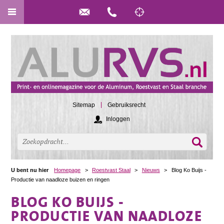
Sitemap
Gebruiksrecht
Inloggen
U bent nu hier
Homepage
>
Roestvast Staal
>
Nieuws
>
Blog Ko Buijs -
Productie van naadloze buizen en ringen
BLOG KO BUIJS -
PRODUCTIE VAN NAADLOZE