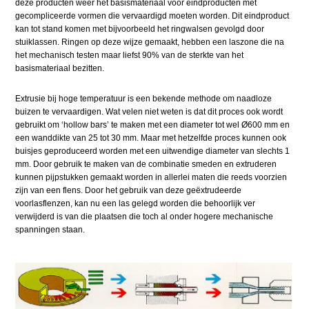
deze producten weer het basismateriaal voor eindproducten met
gecompliceerde vormen die vervaardigd moeten worden. Dit eindproduct
kan tot stand komen met bijvoorbeeld het ringwalsen gevolgd door
stuiklassen. Ringen op deze wijze gemaakt, hebben een laszone die na
het mechanisch testen maar liefst 90% van de sterkte van het
basismateriaal bezitten.
Extrusie bij hoge temperatuur is een bekende methode om naadloze
buizen te vervaardigen. Wat velen niet weten is dat dit proces ook wordt
gebruikt om ‘hollow bars’ te maken met een diameter tot wel Ø600 mm en
een wanddikte van 25 tot 30 mm. Maar met hetzelfde proces kunnen ook
buisjes geproduceerd worden met een uitwendige diameter van slechts 1
mm. Door gebruik te maken van de combinatie smeden en extruderen
kunnen pijpstukken gemaakt worden in allerlei maten die reeds voorzien
zijn van een flens. Door het gebruik van deze geëxtrudeerde
voorlasflenzen, kan nu een las gelegd worden die behoorlijk ver
verwijderd is van die plaatsen die toch al onder hogere mechanische
spanningen staan.