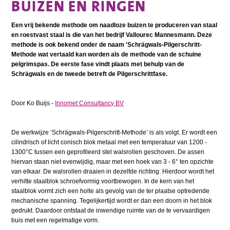
BUIZEN EN RINGEN
Een vrij bekende methode om naadloze buizen te produceren van staal
en roestvast staal is die van het bedrijf Vallourec Mannesmann. Deze
methode is ook bekend onder de naam 'Schrägwals-Pilgerschritt-
Methode wat vertaald kan worden als de methode van de schuine
pelgrimspas. De eerste fase vindt plaats met behulp van de
Schrägwals en de tweede betreft de Pilgerschrittfase.
Door Ko Buijs -
Innomet Consultancy BV
De werkwijze ‘Schrägwals-Pilgerschritt-Methode’ is als volgt. Er wordt een
cilindrisch of licht conisch blok metaal met een temperatuur van 1200 -
1300°C tussen een geprofileerd stel walsrollen geschoven. De assen
hiervan staan niet evenwijdig, maar met een hoek van 3 - 6° ten opzichte
van elkaar. De walsrollen draaien in dezelfde richting. Hierdoor wordt het
verhitte staalblok schroefvormig voortbewogen. In de kern van het
staalblok vormt zich een holte als gevolg van de ter plaatse optredende
mechanische spanning. Tegelijkertijd wordt er dan een doorn in het blok
gedrukt. Daardoor ontstaat de inwendige ruimte van de te vervaardigen
buis met een regelmatige vorm.