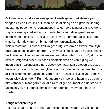
Ook daar was sprake van een ’geventileerde gevel’ met kleine open
voegen en een luchtspleet tussen de isolatielaag en de gevelbekleding
die aan de boven- en onderkant open is. Het isolatiemateriaal is volgens
Higuera een ’synthetisch schuim’ – dat behalve dat het goed isoleert
tegen warmte en kou – ’ook veel lucht bevat en brandbaar is’. Door de
wind konden de vlammen binnendringen en ontvlamde het
isolatiemateriaal. Hierdoor zou volgens Higuera ook de zwarte rook zijn
ontstaan die in de verre omtrek te zien was. „Heel gevaarlijk. Als mensen
het inademen, kunnen ze binnen een aantal minuten dood zijn”, aldus de
expert. Volgens Esther Puchades, voorzitter van de vereniging van
ingenieurs in Valencia, die het gebouw een paar jaar geleden onderzocht,
bevatte de gevel polyurethaan.„Hierdoor brandde het binnen een half uur
af. Het is een materiaal dat ’bij verhitting net als plastic vlam vat”, zegt ze
tegen televisiezender À Punt. Het gebruik van polyurethaan in de bouw is
niet verboden, maar gezien de allesvernietigende kracht van de brand in
Valencia, zou het gebruik ervan in haar ogen heroverwogen moeten
worden.
Aangescherpte regels
Higuera is dat met haar eens: „Naar mijn mening zouden ze volledig uit