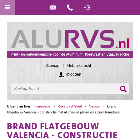
Sitemap
Gebruiksrecht
Inloggen
U bent nu hier
Homepage
>
Roestvast Staal
>
Nieuws
>
Brand
flatgebouw Valencia - constructie met aluminium platen was zeer brandbaar
BRAND FLATGEBOUW
VALENCIA - CONSTRUCTIE