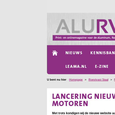
NIEUWS
KENNISBA
LEAMA.NL
E-ZINE
U bent nu hier
Homepage
>
Roestvast Staal
>
LANCERING NIEU
MOTOREN
Met trots kondigen wij de nieuwe website 