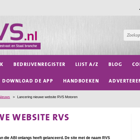
NK
BEDRIJVENREGISTER
LIJST A/Z
BLOG
CO
DOWNLOAD DE APP
HANDBOEKEN
ADVERTERE
Nieuws
>
Lancering nieuwe website RVS Motoren
WE WEBSITE RVS
aan die ABI onlangs heeft gelanceerd. De site met de naam RVS