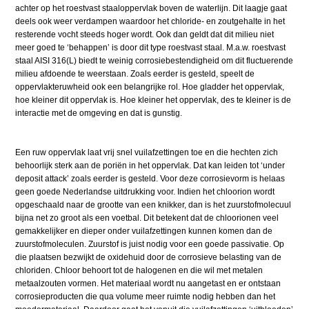
achter op het roestvast staaloppervlak boven de waterlijn. Dit laagje gaat
deels ook weer verdampen waardoor het chloride- en zoutgehalte in het
resterende vocht steeds hoger wordt. Ook dan geldt dat dit milieu niet
meer goed te ‘behappen’ is door dit type roestvast staal. M.a.w. roestvast
staal AISI 316(L) biedt te weinig corrosiebestendigheid om dit fluctuerende
milieu afdoende te weerstaan. Zoals eerder is gesteld, speelt de
oppervlakteruwheid ook een belangrijke rol. Hoe gladder het oppervlak,
hoe kleiner dit oppervlak is. Hoe kleiner het oppervlak, des te kleiner is de
interactie met de omgeving en dat is gunstig.
Een ruw oppervlak laat vrij snel vuilafzettingen toe en die hechten zich
behoorlijk sterk aan de poriën in het oppervlak. Dat kan leiden tot ‘under
deposit attack’ zoals eerder is gesteld. Voor deze corrosievorm is helaas
geen goede Nederlandse uitdrukking voor. Indien het chloorion wordt
opgeschaald naar de grootte van een knikker, dan is het zuurstofmolecuul
bijna net zo groot als een voetbal. Dit betekent dat de chloorionen veel
gemakkelijker en dieper onder vuilafzettingen kunnen komen dan de
zuurstofmoleculen. Zuurstof is juist nodig voor een goede passivatie. Op
die plaatsen bezwijkt de oxidehuid door de corrosieve belasting van de
chloriden. Chloor behoort tot de halogenen en die wil met metalen
metaalzouten vormen. Het materiaal wordt nu aangetast en er ontstaan
corrosieproducten die qua volume meer ruimte nodig hebben dan het