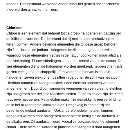
anodes. Een optimaal werkende anode moet het gebied dat beschermd
moet worden a.h.w. kunnen zien.
Chloriden
Chloor is een element dat behoort tot de groep halogenen en dat zijn per
definitie zoutvormers. Dat betekent dat zij met metalen metaalzouten
willen vormen. Andere bekende elementen die tot deze groep behoren
zijn fluor, broom en jodium. Halogenen bezitten een grote reactiviteit
waardoor deze elementen niet vrij in de natuur voorkomen maar altijd als
een verbinding. Fluorverbindingen komen het meest voor in de natuur. De
vier elementen die tot de halogenen worden gerekend, hebben chemisch
gezien veel gemeenschappelijk. Een voorbeeld hiervan is dat alle
halogenen zeven elektronen bezitten in de buitenste schil van het atoom.
Hierdoor kunnen ze zeer gemakkelijk een elektron opnemen van een
ander element. Door dit ontvangende vermogen van een vreemd elektron
zijn halogenen per definitie reactieve stoffen. Fluor en chloor zijn de meest
reactieve halogenen. Met metalen maken ze gemakkelijk een verbinding
en in het bijzonder met alkalimetalen. Het gevolg is dan dat zij het
betreffende metaal aantasten. Ook andere onedele metalen kunnen
aangetast worden door halogenen maar niet zo heftig als de metalen uit
de alkaligroep. Dit aantasten wordt vooral veroorzaakt door het element
chloor. Edele metalen worden in principe niet aangetast door halogenen.