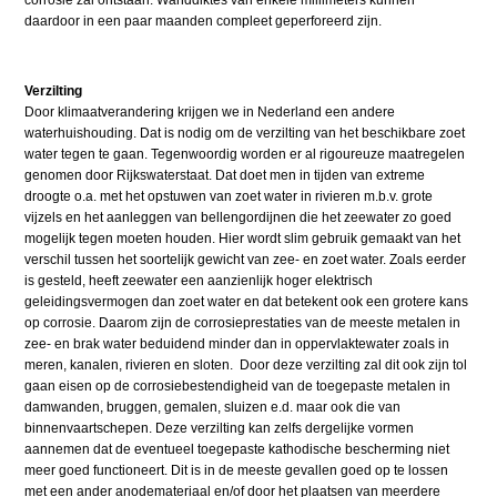
corrosie zal ontstaan. Wanddiktes van enkele millimeters kunnen
daardoor in een paar maanden compleet geperforeerd zijn.
Verzilting
Door klimaatverandering krijgen we in Nederland een andere
waterhuishouding. Dat is nodig om de verzilting van het beschikbare zoet
water tegen te gaan. Tegenwoordig worden er al rigoureuze maatregelen
genomen door Rijkswaterstaat. Dat doet men in tijden van extreme
droogte o.a. met het opstuwen van zoet water in rivieren m.b.v. grote
vijzels en het aanleggen van bellengordijnen die het zeewater zo goed
mogelijk tegen moeten houden. Hier wordt slim gebruik gemaakt van het
verschil tussen het soortelijk gewicht van zee- en zoet water. Zoals eerder
is gesteld, heeft zeewater een aanzienlijk hoger elektrisch
geleidingsvermogen dan zoet water en dat betekent ook een grotere kans
op corrosie. Daarom zijn de corrosieprestaties van de meeste metalen in
zee- en brak water beduidend minder dan in oppervlaktewater zoals in
meren, kanalen, rivieren en sloten. Door deze verzilting zal dit ook zijn tol
gaan eisen op de corrosiebestendigheid van de toegepaste metalen in
damwanden, bruggen, gemalen, sluizen e.d. maar ook die van
binnenvaartschepen. Deze verzilting kan zelfs dergelijke vormen
aannemen dat de eventueel toegepaste kathodische bescherming niet
meer goed functioneert. Dit is in de meeste gevallen goed op te lossen
met een ander anodemateriaal en/of door het plaatsen van meerdere