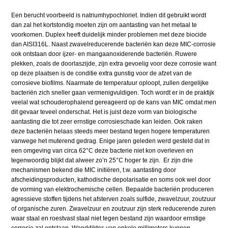
Een berucht voorbeeld is natriumhypochloriet. Indien dit gebruikt wordt
dan zal het kortstondig moeten zijn om aantasting van het metaal te
voorkomen. Duplex heeft duidelijk minder problemen met deze biocide
dan AISI316L. Naast zwavelreducerende bacteriën kan deze MIC-corrosie
ook ontstaan door ijzer- en mangaanoxiderende bacteriën. Ruwere
plekken, zoals de doorlaszijde, zijn extra gevoelig voor deze corrosie want
op deze plaatsen is de conditie extra gunstig voor de afzet van de
corrosieve biofilms. Naarmate de temperatuur oploopt, zullen dergelijke
bacteriën zich sneller gaan vermenigvuldigen. Toch wordt er in de praktijk
veelal wat schouderophalend gereageerd op de kans van MIC omdat men
dit gevaar teveel onderschat. Het is juist deze vorm van biologische
aantasting die tot zeer ernstige corrosieschade kan leiden. Ook raken
deze bacteriën helaas steeds meer bestand tegen hogere temperaturen
vanwege het muterend gedrag. Enige jaren geleden werd gesteld dat in
een omgeving van circa 62°C deze bacterie niet kon overleven en
tegenwoordig blijkt dat alweer zo’n 25°C hoger te zijn. Er zijn drie
mechanismen bekend die MIC initiëren, t.w. aantasting door
afscheidingsproducten, kathodische depolarisatie en soms ook wel door
de vorming van elektrochemische cellen. Bepaalde bacteriën produceren
agressieve stoffen tijdens het afsterven zoals sulfide, zwavelzuur, zoutzuur
of organische zuren. Zwavelzuur en zoutzuur zijn sterk reducerende zuren
waar staal en roestvast staal niet tegen bestand zijn waardoor ernstige