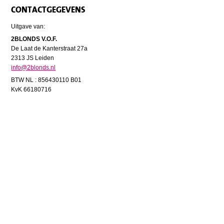
CONTACTGEGEVENS
Uitgave van:
2BLONDS V.O.F.
De Laat de Kanterstraat 27a
2313 JS Leiden
info@2blonds.nl
BTW NL : 856430110 B01
KvK 66180716