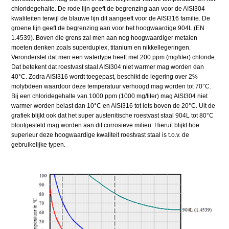
chloridegehalte. De rode lijn geeft de begrenzing aan voor de AISI304
kwaliteiten terwijl de blauwe lijn dit aangeeft voor de AISI316 familie. De
groene lijn geeft de begrenzing aan voor het hoogwaardige 904L (EN
1.4539). Boven die grens zal men aan nog hoogwaardiger metalen
moeten denken zoals superduplex, titanium en nikkellegeringen.
Veronderstel dat men een watertype heeft met 200 ppm (mg/liter) chloride.
Dat betekent dat roestvast staal AISI304 niet warmer mag worden dan
40°C. Zodra AISI316 wordt toegepast, beschikt de legering over 2%
molybdeen waardoor deze temperatuur verhoogd mag worden tot 70°C.
Bij een chloridegehalte van 1000 ppm (1000 mg/liter) mag AISI304 niet
warmer worden belast dan 10°C en AISI316 tot iets boven de 20°C. Uit de
grafiek blijkt ook dat het super austenitische roestvast staal 904L tot 80°C
blootgesteld mag worden aan dit corrosieve milieu. Hieruit blijkt hoe
superieur deze hoogwaardige kwaliteit roestvast staal is t.o.v. de
gebruikelijke typen.