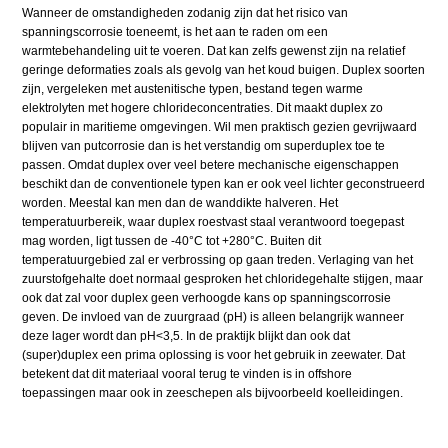
Wanneer de omstandigheden zodanig zijn dat het risico van
spanningscorrosie toeneemt, is het aan te raden om een
warmtebehandeling uit te voeren. Dat kan zelfs gewenst zijn na relatief
geringe deformaties zoals als gevolg van het koud buigen. Duplex soorten
zijn, vergeleken met austenitische typen, bestand tegen warme
elektrolyten met hogere chlorideconcentraties. Dit maakt duplex zo
populair in maritieme omgevingen. Wil men praktisch gezien gevrijwaard
blijven van putcorrosie dan is het verstandig om superduplex toe te
passen. Omdat duplex over veel betere mechanische eigenschappen
beschikt dan de conventionele typen kan er ook veel lichter geconstrueerd
worden. Meestal kan men dan de wanddikte halveren. Het
temperatuurbereik, waar duplex roestvast staal verantwoord toegepast
mag worden, ligt tussen de -40°C tot +280°C. Buiten dit
temperatuurgebied zal er verbrossing op gaan treden. Verlaging van het
zuurstofgehalte doet normaal gesproken het chloridegehalte stijgen, maar
ook dat zal voor duplex geen verhoogde kans op spanningscorrosie
geven. De invloed van de zuurgraad (pH) is alleen belangrijk wanneer
deze lager wordt dan pH<3,5. In de praktijk blijkt dan ook dat
(super)duplex een prima oplossing is voor het gebruik in zeewater. Dat
betekent dat dit materiaal vooral terug te vinden is in offshore
toepassingen maar ook in zeeschepen als bijvoorbeeld koelleidingen.