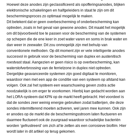
Hoewel deze anodes zijn geclassificeerd als opofferingsanodes, blijken
elektronische schakelingen en halfgeleiders in staat te zijn om dit
beschermingsproces zo optimaal mogelijk te maken.
Dit betekent dat er geen overbescherming of onderbescherming kan
optreden, zoals in het geval van gewone anodes. Dit maakt het mogelijk
om dit bijvoorbeeld toe te passen voor de bescherming van de systemen
op schepen die de ene keer in zoet water varen en soms in brak water en
dan weer in zeewater. Dit zou onmogelijk zijn met behulp van
conventionele methoden. Op dit moment zijn er vele intelligente anodes
succesvol in gebruik voor de bescherming van duplex en austenitisch
roestvast staal. Aangezien er geen risico is op overbescherming, kan
waterstofverbrossing van de ferrietzone in duplex niet optreden.
Dergelijke geavanceerde systemen zijn goed digitaal te monitoren,
waardoor men met een app de conditie van een systeem op afstand kan
volgen. Ook zal het systeem een waarschuwing geven zodra actie
noodzakelijk is om erger te voorkomen. Hierbij kan gedacht worden aan
het LORA-systeem dat KPN op de markt heeft gebracht. Het voordeel is
dat de sondes zeer weinig energie gebruiken zodat batterijen, die deze
sondes intermitterend moeten activeren, wel jaren mee kunnen. Ook zijn
er anodes op de markt die de beschermingsstroom laten fluctueren en
daarmee fluctueert ook de zuurgraad waardoor schadelijke bacteriën
worden ‘gefrustreerd’ om zich af te zetten als een corrosieve biofilm. Hier
wordt later in dit artikel op terug gekomen.