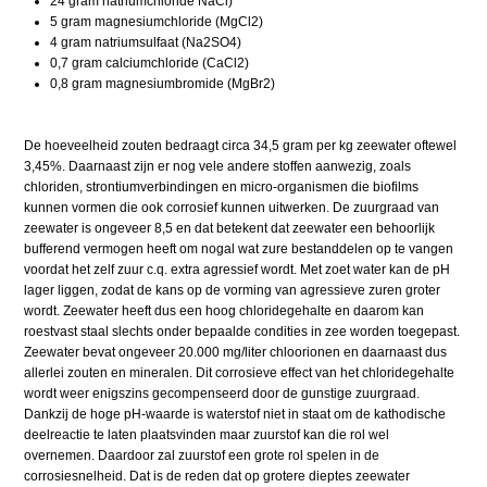
24 gram natriumchloride NaCl)
5 gram magnesiumchloride (MgCl2)
4 gram natriumsulfaat (Na2SO4)
0,7 gram calciumchloride (CaCl2)
0,8 gram magnesiumbromide (MgBr2)
De hoeveelheid zouten bedraagt circa 34,5 gram per kg zeewater oftewel
3,45%. Daarnaast zijn er nog vele andere stoffen aanwezig, zoals
chloriden, strontiumverbindingen en micro-organismen die biofilms
kunnen vormen die ook corrosief kunnen uitwerken. De zuurgraad van
zeewater is ongeveer 8,5 en dat betekent dat zeewater een behoorlijk
bufferend vermogen heeft om nogal wat zure bestanddelen op te vangen
voordat het zelf zuur c.q. extra agressief wordt. Met zoet water kan de pH
lager liggen, zodat de kans op de vorming van agressieve zuren groter
wordt. Zeewater heeft dus een hoog chloridegehalte en daarom kan
roestvast staal slechts onder bepaalde condities in zee worden toegepast.
Zeewater bevat ongeveer 20.000 mg/liter chloorionen en daarnaast dus
allerlei zouten en mineralen. Dit corrosieve effect van het chloridegehalte
wordt weer enigszins gecompenseerd door de gunstige zuurgraad.
Dankzij de hoge pH-waarde is waterstof niet in staat om de kathodische
deelreactie te laten plaatsvinden maar zuurstof kan die rol wel
overnemen. Daardoor zal zuurstof een grote rol spelen in de
corrosiesnelheid. Dat is de reden dat op grotere dieptes zeewater