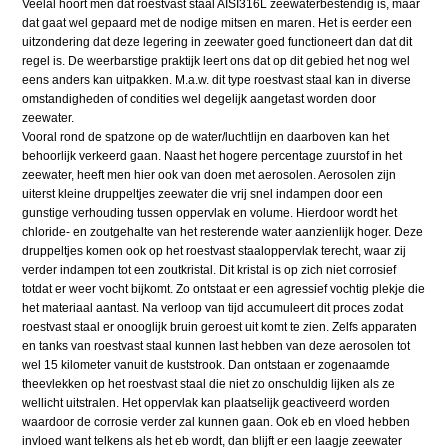
Veelal hoort men dat roestvast staal AISI316L zeewaterbestendig is, maar
dat gaat wel gepaard met de nodige mitsen en maren. Het is eerder een
uitzondering dat deze legering in zeewater goed functioneert dan dat dit
regel is. De weerbarstige praktijk leert ons dat op dit gebied het nog wel
eens anders kan uitpakken. M.a.w. dit type roestvast staal kan in diverse
omstandigheden of condities wel degelijk aangetast worden door
zeewater.
Vooral rond de spatzone op de water/luchtlijn en daarboven kan het
behoorlijk verkeerd gaan. Naast het hogere percentage zuurstof in het
zeewater, heeft men hier ook van doen met aerosolen. Aerosolen zijn
uiterst kleine druppeltjes zeewater die vrij snel indampen door een
gunstige verhouding tussen oppervlak en volume. Hierdoor wordt het
chloride- en zoutgehalte van het resterende water aanzienlijk hoger. Deze
druppeltjes komen ook op het roestvast staaloppervlak terecht, waar zij
verder indampen tot een zoutkristal. Dit kristal is op zich niet corrosief
totdat er weer vocht bijkomt. Zo ontstaat er een agressief vochtig plekje die
het materiaal aantast. Na verloop van tijd accumuleert dit proces zodat
roestvast staal er onooglijk bruin geroest uit komt te zien. Zelfs apparaten
en tanks van roestvast staal kunnen last hebben van deze aerosolen tot
wel 15 kilometer vanuit de kuststrook. Dan ontstaan er zogenaamde
theevlekken op het roestvast staal die niet zo onschuldig lijken als ze
wellicht uitstralen. Het oppervlak kan plaatselijk geactiveerd worden
waardoor de corrosie verder zal kunnen gaan. Ook eb en vloed hebben
invloed want telkens als het eb wordt, dan blijft er een laagje zeewater