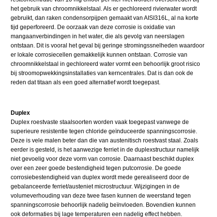
het gebruik van chroomnikkelstaal. Als er gechloreerd rivierwater wordt
gebruikt, dan raken condensorpijpen gemaakt van AISI316L, al na korte
tijd geperforeerd. De oorzaak van deze corrosie is oxidatie van
mangaanverbindingen in het water, die als gevolg van neerslagen
ontstaan. Dit is vooral het geval bij geringe stromingssnelheden waardoor
er lokale corrosiecellen gemakkelijk kunnen ontstaan. Corrosie van
chroomnikkelstaal in gechloreerd water vormt een behoorlijk groot risico
bij stroomopwekkingsinstallaties van kerncentrales. Dat is dan ook de
reden dat titaan als een goed alternatief wordt toegepast.
Duplex
Duplex roestvaste staalsoorten worden vaak toegepast vanwege de
superieure resistentie tegen chloride geïnduceerde spanningscorrosie.
Deze is vele malen beter dan die van austenitisch roestvast staal. Zoals
eerder is gesteld, is het aanwezige ferriet in de duplexstructuur namelijk
niet gevoelig voor deze vorm van corrosie. Daarnaast beschikt duplex
over een zeer goede bestendigheid tegen putcorrosie. De goede
corrosiebestendigheid van duplex wordt mede gerealiseerd door de
gebalanceerde ferriet/austeniet microstructuur. Wijzigingen in de
volumeverhouding van deze twee fasen kunnen de weerstand tegen
spanningscorrosie behoorlijk nadelig beïnvloeden. Bovendien kunnen
ook deformaties bij lage temperaturen een nadelig effect hebben.