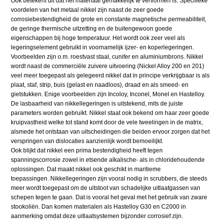
Ook betekent dit dat het materiaal gemakkelijk te vervormen is. Specifieke
voordelen van het metaal nikkel zijn naast de zeer goede
corrosiebestendigheid de grote en constante magnetische permeabiliteit,
de geringe thermische uitzetting en de buitengewoon goede
eigenschappen bij hoge temperatuur. Het wordt ook zeer veel als
legeringselement gebruikt in voornamelijk ijzer- en koperlegeringen.
Voorbeelden zijn o.m. roestvast staal, cunifer en aluminiumbrons. Nikkel
wordt naast de commerciële zuivere uitvoering (Nickel Alloy 200 en 201)
veel meer toegepast als gelegeerd nikkel dat in principe verkrijgbaar is als
plaat, staf, strip, buis (gelast en naadloos), draad en als smeed- en
gietstukken. Enige voorbeelden zijn Incoloy, Inconel, Monel en Hastelloy.
De lasbaarheid van nikkellegeringen is uitstekend, mits de juiste
parameters worden gebruikt. Nikkel staat ook bekend om haar zeer goede
kruipvastheid welke tot stand komt door de vele tweelingen in de matrix,
alsmede het ontstaan van uitscheidingen die beiden ervoor zorgen dat het
verspringen van dislocaties aanzienlijk wordt bemoeilijkt.
Ook blijkt dat nikkel een prima bestendigheid heeft tegen
spanningscorrosie zowel in etsende alkalische- als in chloridehoudende
oplossingen. Dat maakt nikkel ook geschikt in maritieme
toepassingen. Nikkellegeringen zijn vooral nodig in scrubbers, die steeds
meer wordt toegepast om de uitstoot van schadelijke uitlaatgassen van
schepen tegen te gaan. Dat is vooral het geval met het gebruik van zware
stookoliën. Dan komen materialen als Hastelloy G30 en C2000 in
aanmerking omdat deze uitlaatsystemen bijzonder corrosief zijn.