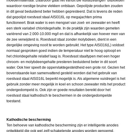
moedermateriaal. Daardoor gaat het vanuit die vuilafzettingen ‘uitbloeden’
waardoor roestige bruine vlekken ontstaan. Gepolijste producten zouden
in dit geval beduidend beter hebben gepresteerd. Dat is tevens de reden
dat gepolijst roestvast staal AISI316L op megajachten prima
functioneert. Brak water is een mengsel van zoet- en zeewater en heeft
een sterk variabel chloridegehalte. In de praktijk zijn waarden gemeten
variërend van 2.000-10.000 mg/l en dat is afhankelijk van hoever men van
de zee verwijderd is. Roestvast staal zonder molybdeen, dient in een
dergelijke omgeving nooit te worden gebruikt. Het type AISI316(L) voldoet
normaal gesproken goed indien de temperatuur niet te hoog oploopt en
het chloridegehalte relatief laag is. Roestvast staaltypen met een hoger
chroom- en molybdeengehalte presteren beduidend beter in dit soort
water. Ook hier speelt de oppervlaktegesteldheid een grote rol. Gezien het
bovenstaande kan samenvattend gesteld worden dat het gebruik van
roestvast staal AISI316L beperkt mogelijk is. Als algemene vuistregel is het
gebruik zonder meer mogelijk in koel en schoon zeewater mits het product
ondergedompeld is. Ook zijn er goede resultaten bereikt door het
roestvast staal kathodisch te beschermen in de ondergedompelde
toestand.
Kathodische bescherming
Ten behoeve van kathodische bescherming zijn er intelligente anodes
ontwikkeld die ook wel zelf-schakelende anodes worden genoemd.