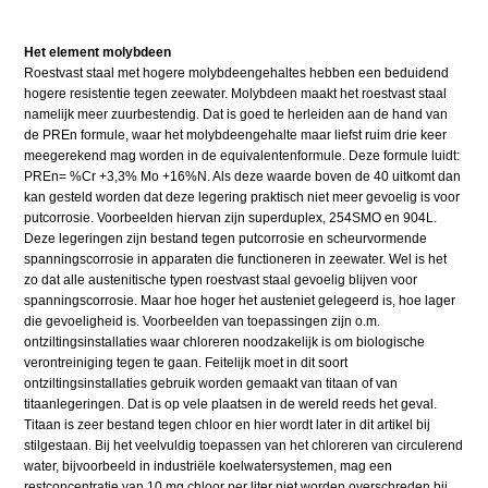
Het element molybdeen
Roestvast staal met hogere molybdeengehaltes hebben een beduidend
hogere resistentie tegen zeewater. Molybdeen maakt het roestvast staal
namelijk meer zuurbestendig. Dat is goed te herleiden aan de hand van
de PREn formule, waar het molybdeengehalte maar liefst ruim drie keer
meegerekend mag worden in de equivalentenformule. Deze formule luidt:
PREn= %Cr +3,3% Mo +16%N. Als deze waarde boven de 40 uitkomt dan
kan gesteld worden dat deze legering praktisch niet meer gevoelig is voor
putcorrosie. Voorbeelden hiervan zijn superduplex, 254SMO en 904L.
Deze legeringen zijn bestand tegen putcorrosie en scheurvormende
spanningscorrosie in apparaten die functioneren in zeewater. Wel is het
zo dat alle austenitische typen roestvast staal gevoelig blijven voor
spanningscorrosie. Maar hoe hoger het austeniet gelegeerd is, hoe lager
die gevoeligheid is. Voorbeelden van toepassingen zijn o.m.
ontziltingsinstallaties waar chloreren noodzakelijk is om biologische
verontreiniging tegen te gaan. Feitelijk moet in dit soort
ontziltingsinstallaties gebruik worden gemaakt van titaan of van
titaanlegeringen. Dat is op vele plaatsen in de wereld reeds het geval.
Titaan is zeer bestand tegen chloor en hier wordt later in dit artikel bij
stilgestaan. Bij het veelvuldig toepassen van het chloreren van circulerend
water, bijvoorbeeld in industriële koelwatersystemen, mag een
restconcentratie van 10 mg chloor per liter niet worden overschreden bij