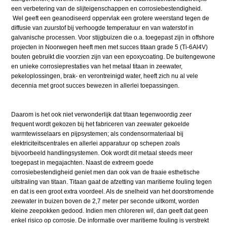
een verbetering van de slijteigenschappen en corrosiebestendigheid.
Wel geeft een geanodiseerd oppervlak een grotere weerstand tegen de
diffusie van zuurstof bij verhoogde temperatuur en van waterstof in
galvanische processen. Voor stijgbuizen die o.a. toegepast zijn in offshore
projecten in Noorwegen heeft men met succes titaan grade 5 (Ti-6Al4V)
bouten gebruikt die voorzien zijn van een epoxycoating. De buitengewone
en unieke corrosieprestaties van het metaal titaan in zeewater,
pekeloplossingen, brak- en verontreinigd water, heeft zich nu al vele
decennia met groot succes bewezen in allerlei toepassingen.
Daarom is het ook niet verwonderlijk dat titaan tegenwoordig zeer
frequent wordt gekozen bij het fabriceren van zeewater gekoelde
warmtewisselaars en pijpsystemen; als condensormateriaal bij
elektriciteitscentrales en allerlei apparatuur op schepen zoals
bijvoorbeeld handlingsystemen. Ook wordt dit metaal steeds meer
toegepast in megajachten. Naast de extreem goede
corrosiebestendigheid geniet men dan ook van de fraaie esthetische
uitstraling van titaan. Titaan gaat de afzetting van maritieme fouling tegen
en dat is een groot extra voordeel. Als de snelheid van het doorstromende
zeewater in buizen boven de 2,7 meter per seconde uitkomt, worden
kleine zeepokken gedood. Indien men chloreren wil, dan geeft dat geen
enkel risico op corrosie. De informatie over maritieme fouling is verstrekt