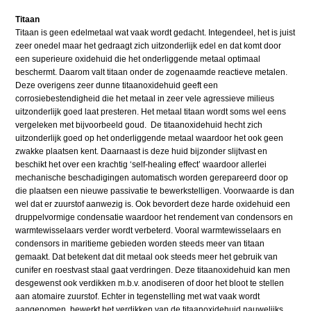
Titaan
Titaan is geen edelmetaal wat vaak wordt gedacht. Integendeel, het is juist
zeer onedel maar het gedraagt zich uitzonderlijk edel en dat komt door
een superieure oxidehuid die het onderliggende metaal optimaal
beschermt. Daarom valt titaan onder de zogenaamde reactieve metalen.
Deze overigens zeer dunne titaanoxidehuid geeft een
corrosiebestendigheid die het metaal in zeer vele agressieve milieus
uitzonderlijk goed laat presteren. Het metaal titaan wordt soms wel eens
vergeleken met bijvoorbeeld goud. De titaanoxidehuid hecht zich
uitzonderlijk goed op het onderliggende metaal waardoor het ook geen
zwakke plaatsen kent. Daarnaast is deze huid bijzonder slijtvast en
beschikt het over een krachtig ‘self-healing effect’ waardoor allerlei
mechanische beschadigingen automatisch worden gerepareerd door op
die plaatsen een nieuwe passivatie te bewerkstelligen. Voorwaarde is dan
wel dat er zuurstof aanwezig is. Ook bevordert deze harde oxidehuid een
druppelvormige condensatie waardoor het rendement van condensors en
warmtewisselaars verder wordt verbeterd. Vooral warmtewisselaars en
condensors in maritieme gebieden worden steeds meer van titaan
gemaakt. Dat betekent dat dit metaal ook steeds meer het gebruik van
cunifer en roestvast staal gaat verdringen. Deze titaanoxidehuid kan men
desgewenst ook verdikken m.b.v. anodiseren of door het bloot te stellen
aan atomaire zuurstof. Echter in tegenstelling met wat vaak wordt
aangenomen, bewerkt het verdikken van de titaanoxidehuid nauwelijks