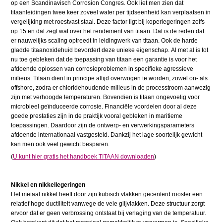
op een Scandinavisch Corrosion Congres. Ook liet men zien dat
titaanleidingen twee keer zoveel water per tijdseenheid kan verplaatsen in
vergelijking met roestvast staal. Deze factor ligt bij koperlegeringen zelfs
op 15 en dat zegt wat over het rendement van titaan. Dat is de reden dat
er nauwelijks scaling optreedt in leidingwerk van titaan. Ook de harde
gladde titaanoxidehuid bevordert deze unieke eigenschap. Al met al is tot
nu toe gebleken dat de toepassing van titaan een garantie is voor het
afdoende oplossen van corrosieproblemen in specifieke agressieve
milieus. Titaan dient in principe altijd overwogen te worden, zowel on- als
offshore, zodra er chloridehoudende milieus in de processtroom aanwezig
zijn met verhoogde temperaturen. Bovendien is titaan ongevoelig voor
microbieel geïnduceerde corrosie. Financiële voordelen door al deze
goede prestaties zijn in de praktijk vooral gebleken in maritieme
toepassingen. Daardoor zijn de ontwerp- en verwerkingsparameters
afdoende internationaal vastgesteld. Dankzij het lage soortelijk gewicht
kan men ook veel gewicht besparen.
(
U kunt hier gratis het handboek TITAAN downloaden
)
Nikkel en nikkellegeringen
Het metaal nikkel heeft door zijn kubisch vlakken gecenterd rooster een
relatief hoge ductiliteit vanwege de vele glijvlakken. Deze structuur zorgt
ervoor dat er geen verbrossing ontstaat bij verlaging van de temperatuur.