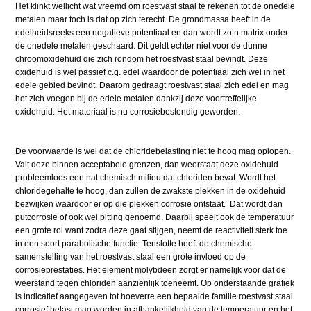
Het klinkt wellicht wat vreemd om roestvast staal te rekenen tot de onedele
metalen maar toch is dat op zich terecht. De grondmassa heeft in de
edelheidsreeks een negatieve potentiaal en dan wordt zo’n matrix onder
de onedele metalen geschaard. Dit geldt echter niet voor de dunne
chroomoxidehuid die zich rondom het roestvast staal bevindt. Deze
oxidehuid is wel passief c.q. edel waardoor de potentiaal zich wel in het
edele gebied bevindt. Daarom gedraagt roestvast staal zich edel en mag
het zich voegen bij de edele metalen dankzij deze voortreffelijke
oxidehuid. Het materiaal is nu corrosiebestendig geworden.
De voorwaarde is wel dat de chloridebelasting niet te hoog mag oplopen.
Valt deze binnen acceptabele grenzen, dan weerstaat deze oxidehuid
probleemloos een nat chemisch milieu dat chloriden bevat. Wordt het
chloridegehalte te hoog, dan zullen de zwakste plekken in de oxidehuid
bezwijken waardoor er op die plekken corrosie ontstaat. Dat wordt dan
putcorrosie of ook wel pitting genoemd. Daarbij speelt ook de temperatuur
een grote rol want zodra deze gaat stijgen, neemt de reactiviteit sterk toe
in een soort parabolische functie. Tenslotte heeft de chemische
samenstelling van het roestvast staal een grote invloed op de
corrosieprestaties. Het element molybdeen zorgt er namelijk voor dat de
weerstand tegen chloriden aanzienlijk toeneemt. Op onderstaande grafiek
is indicatief aangegeven tot hoeverre een bepaalde familie roestvast staal
corrosief belast mag worden in afhankelijkheid van de temperatuur en het