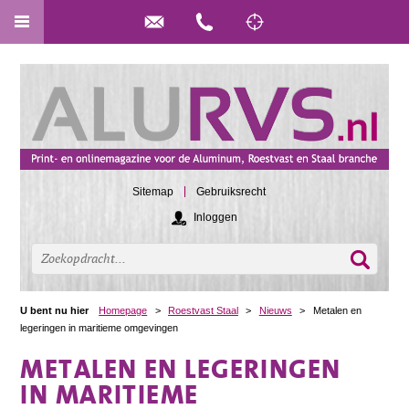
Sitemap
Gebruiksrecht
Inloggen
U bent nu hier
Homepage
>
Roestvast Staal
>
Nieuws
>
Metalen en
legeringen in maritieme omgevingen
METALEN EN LEGERINGEN
IN MARITIEME