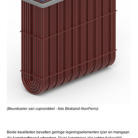
(Beunkoeler van cupronikkel - foto Blokland-NonFerro).
Beide kwaliteiten bevatten geringe legeringselementen ijzer en mangaan
die korrelverfijnend uitwerken. Deze legeringen zijn echter behoorlijk