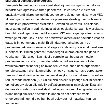
Microbieel geïnduceerde corrosie
Een grote bedreiging voor roestvast staal zijn micro-organismen, die na
het afsterven agressieve zuren genereren. De corrosie die hierdoor
ontstaat, wordt microbieel geïnduceerde corrosie genoemd, kortweg MIC.
Micro-organismen vormen de laatste jaren een steeds groter probleem in
koelunits en proceswaterinstallaties. Bovendien wordt MIC ook steeds
meer aangetroffen in sprinklerinstallaties, opslagtanks, warmtewisselaars,
brandblusleidingen, zandbedfilters, enz. MIC komt eigenlijk alleen voor in
waterige milieus. Ook in zee- en brak water komen deze bacteriën voor en
dat zelfs in toenemende mate. Er zijn daardoor al schepen in de
problemen gekomen vanwege lekkages. Op deze wijze is er al haast een
superjacht tot zinken gebracht, maar dergelijke problemen zijn goed te
voorkomen. Niet alleen kan infectie corrosie van bepaalde metalen
problemen veroorzaken, maar de ontstane biofilms kunnen ook de
warmteoverdracht nadelig beïnvloeden. Zelfs kunnen deze organismen
gehele systemen dicht laten slibben en ook ernstige corrosie veroorzaken.
Een voorbeeld van bacteriën die gemakkelijk corrosie initiëren zijn sulfaat
reducerende bacteriën (SRB’s) die zich als een slijmerige biofilm hechten
op het oppervlak en uiteindelijk sulfaat omzetten in zwavelzuur. Daar zijn
de meeste soorten roestvast staal niet tegen bestand. Een goede biocide
is dan nodig om deze bacteriën te doden en dat betreffen veelal
chloorverbindingen die op hun beurt ook weer het materiaal kunnen
aantasten.