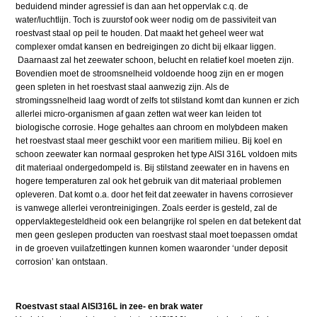
beduidend minder agressief is dan aan het oppervlak c.q. de
water/luchtlijn. Toch is zuurstof ook weer nodig om de passiviteit van
roestvast staal op peil te houden. Dat maakt het geheel weer wat
complexer omdat kansen en bedreigingen zo dicht bij elkaar liggen.
Daarnaast zal het zeewater schoon, belucht en relatief koel moeten zijn.
Bovendien moet de stroomsnelheid voldoende hoog zijn en er mogen
geen spleten in het roestvast staal aanwezig zijn. Als de
stromingssnelheid laag wordt of zelfs tot stilstand komt dan kunnen er zich
allerlei micro-organismen af gaan zetten wat weer kan leiden tot
biologische corrosie. Hoge gehaltes aan chroom en molybdeen maken
het roestvast staal meer geschikt voor een maritiem milieu. Bij koel en
schoon zeewater kan normaal gesproken het type AISI 316L voldoen mits
dit materiaal ondergedompeld is. Bij stilstand zeewater en in havens en
hogere temperaturen zal ook het gebruik van dit materiaal problemen
opleveren. Dat komt o.a. door het feit dat zeewater in havens corrosiever
is vanwege allerlei verontreinigingen. Zoals eerder is gesteld, zal de
oppervlaktegesteldheid ook een belangrijke rol spelen en dat betekent dat
men geen geslepen producten van roestvast staal moet toepassen omdat
in de groeven vuilafzettingen kunnen komen waaronder ‘under deposit
corrosion’ kan ontstaan.
Roestvast staal AISI316L in zee- en brak water