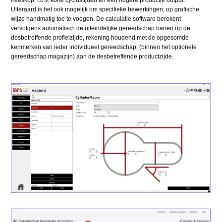
freeskop, t.b.v. korte cyclustijden en een hogere productie output.
Uiteraard is het ook mogelijk om specifieke bewerkingen, op grafische
wijze handmatig toe te voegen. De calculatie software berekent
vervolgens automatisch de uiteindelijke gereedschap banen op de
desbetreffende profielzijde, rekening houdend met de opgesomde
kenmerken van ieder individueel gereedschap, (binnen het optionele
gereedschap magazijn) aan de desbetreffende productzijde.