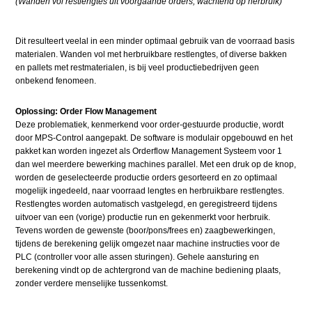
(Wanden vol restlengtes uit voorgaande orders, wachtend op herbruik)
Dit resulteert veelal in een minder optimaal gebruik van de voorraad basis
materialen. Wanden vol met herbruikbare restlengtes, of diverse bakken
en pallets met restmaterialen, is bij veel productiebedrijven geen
onbekend fenomeen.
Oplossing: Order Flow Management
Deze problematiek, kenmerkend voor order-gestuurde productie, wordt
door MPS-Control aangepakt. De software is modulair opgebouwd en het
pakket kan worden ingezet als Orderflow Management Systeem voor 1
dan wel meerdere bewerking machines parallel. Met een druk op de knop,
worden de geselecteerde productie orders gesorteerd en zo optimaal
mogelijk ingedeeld, naar voorraad lengtes en herbruikbare restlengtes.
Restlengtes worden automatisch vastgelegd, en geregistreerd tijdens
uitvoer van een (vorige) productie run en gekenmerkt voor herbruik.
Tevens worden de gewenste (boor/pons/frees en) zaagbewerkingen,
tijdens de berekening gelijk omgezet naar machine instructies voor de
PLC (controller voor alle assen sturingen). Gehele aansturing en
berekening vindt op de achtergrond van de machine bediening plaats,
zonder verdere menselijke tussenkomst.