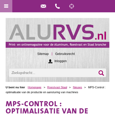
Sitemap
Gebruiksrecht
Inloggen
U bent nu hier
Homepage
>
Roestvast Staal
>
Nieuws
>
MPS-Control :
optimalisatie van de productie en aansturing van machines
MPS-CONTROL :
OPTIMALISATIE VAN DE