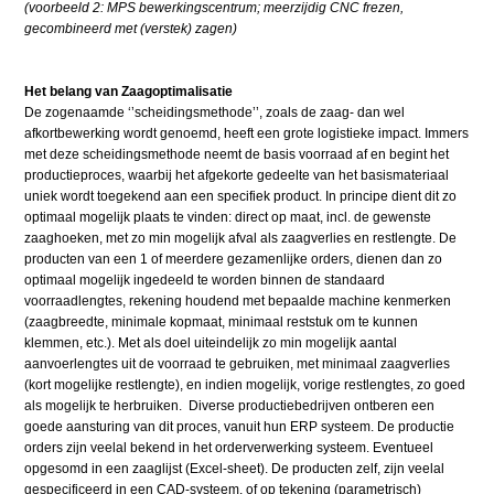
(voorbeeld 2: MPS bewerkingscentrum; meerzijdig CNC frezen,
gecombineerd met (verstek) zagen)
Het belang van Zaagoptimalisatie
De zogenaamde ‘’scheidingsmethode’’, zoals de zaag- dan wel
afkortbewerking wordt genoemd, heeft een grote logistieke impact. Immers
met deze scheidingsmethode neemt de basis voorraad af en begint het
productieproces, waarbij het afgekorte gedeelte van het basismateriaal
uniek wordt toegekend aan een specifiek product. In principe dient dit zo
optimaal mogelijk plaats te vinden: direct op maat, incl. de gewenste
zaaghoeken, met zo min mogelijk afval als zaagverlies en restlengte. De
producten van een 1 of meerdere gezamenlijke orders, dienen dan zo
optimaal mogelijk ingedeeld te worden binnen de standaard
voorraadlengtes, rekening houdend met bepaalde machine kenmerken
(zaagbreedte, minimale kopmaat, minimaal reststuk om te kunnen
klemmen, etc.). Met als doel uiteindelijk zo min mogelijk aantal
aanvoerlengtes uit de voorraad te gebruiken, met minimaal zaagverlies
(kort mogelijke restlengte), en indien mogelijk, vorige restlengtes, zo goed
als mogelijk te herbruiken. Diverse productiebedrijven ontberen een
goede aansturing van dit proces, vanuit hun ERP systeem. De productie
orders zijn veelal bekend in het orderverwerking systeem. Eventueel
opgesomd in een zaaglijst (Excel-sheet). De producten zelf, zijn veelal
gespecificeerd in een CAD-systeem, of op tekening (parametrisch)