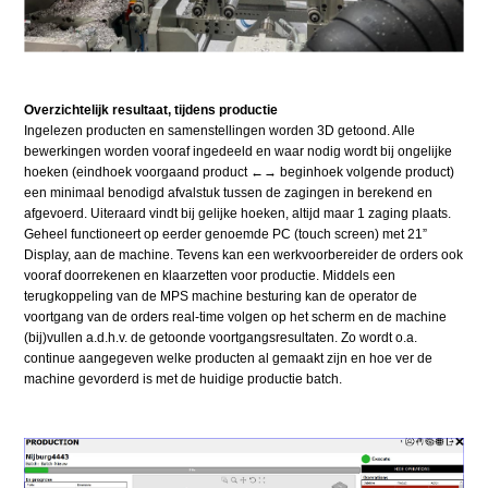
Overzichtelijk resultaat, tijdens productie
Ingelezen producten en samenstellingen worden 3D getoond. Alle
bewerkingen worden vooraf ingedeeld en waar nodig wordt bij ongelijke
hoeken (eindhoek voorgaand product ←→ beginhoek volgende product)
een minimaal benodigd afvalstuk tussen de zagingen in berekend en
afgevoerd. Uiteraard vindt bij gelijke hoeken, altijd maar 1 zaging plaats.
Geheel functioneert op eerder genoemde PC (touch screen) met 21”
Display, aan de machine. Tevens kan een werkvoorbereider de orders ook
vooraf doorrekenen en klaarzetten voor productie. Middels een
terugkoppeling van de MPS machine besturing kan de operator de
voortgang van de orders real-time volgen op het scherm en de machine
(bij)vullen a.d.h.v. de getoonde voortgangsresultaten. Zo wordt o.a.
continue aangegeven welke producten al gemaakt zijn en hoe ver de
machine gevorderd is met de huidige productie batch.