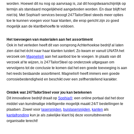
worden. Hoewel dit nu nog op aanvraag is, zal dit hoogstwaarschijnlijk op
termijn als standaard mogelijkheid aangeboden worden. En daar blijft het
niet bij. Met Sophia® services beoogt 247TailorSteel steeds meer opties
toe te kunnen voegen voor haar klanten, die erop gericht zijn zo goed
mogelijk aan de klantbehoefte te voldoen.
Het toevoegen van materialen aan het assortiment
Ook in het verleden heeft dit van oorsprong Achterhoekse bedrijf al laten
zien dat het écht naar haar klanten luistert. Zo kwam er vanuit UNATA het
verzoek om
Magnelis®
aan het aanbod toe te voegen. In plaats van dit
verzoek af te wijzen, is 247TailorSteel op onderzoek uitgegaan om
vervolgens tot de conclusie te komen dat het een goede toevoeging is aan
het reeds bestaande assortiment. Magnelis® heeft immers een goede
corrosiebestendigheid en beschikt over een zelfherstellend karakter.
Ontdek wat 247TailorSteel voor jou kan betekenen
Dit innovatieve bedrijf draait op
Sophia®
: een online portaal dat het door
middel van kunstmatige intelligentie mogelijk maakt 24/7 bestellingen te
plaatsen. Zowel voor
lasersnijden
,
buislasersnijden
,
kanten
als
kantafronding
kun je als zakelijke klant bij deze vooruitstrevende
organisatie terecht!