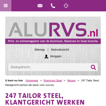
Sitemap
Gebruiksrecht
Inloggen
U bent nu hier
Homepage
>
Roestvast Staal
>
Nieuws
>
247 Tailor Steel,
Klantgericht werken als basis voor succes.
247 TAILOR STEEL,
KLANTGERICHT WERKEN