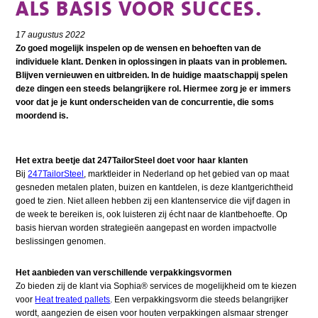
ALS BASIS VOOR SUCCES.
17 augustus 2022
Zo goed mogelijk inspelen op de wensen en behoeften van de
individuele klant. Denken in oplossingen in plaats van in problemen.
Blijven vernieuwen en uitbreiden. In de huidige maatschappij spelen
deze dingen een steeds belangrijkere rol. Hiermee zorg je er immers
voor dat je je kunt onderscheiden van de concurrentie, die soms
moordend is.
Het extra beetje dat 247TailorSteel doet voor haar klanten
Bij
247TailorSteel
, marktleider in Nederland op het gebied van
op maat
gesneden metalen platen, buizen en kantdelen
, is deze klantgerichtheid
goed te zien. Niet alleen hebben zij een klantenservice die vijf dagen in
de week te bereiken is, ook luisteren zij écht naar de klantbehoefte. Op
basis hiervan worden strategieën aangepast en worden impactvolle
beslissingen genomen.
Het aanbieden van verschillende verpakkingsvormen
Zo bieden zij de klant via Sophia® services de mogelijkheid om te kiezen
voor
Heat treated pallets
. Een verpakkingsvorm die steeds belangrijker
wordt, aangezien de eisen voor houten verpakkingen alsmaar strenger