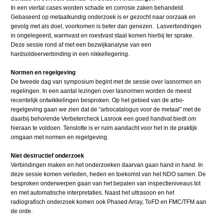
In een viertal cases worden schade en corrosie zaken behandeld.
Gebaseerd op metaalkundig onderzoek is er gezocht naar oorzaak en
gevolg met als doel, voorkomen is beter dan genezen. Lasverbindingen
in ongelegeerd, warmvast en roestvast staal komen hierbij ter sprake.
Deze sessie rond af met een bezwijkanalyse van een
hardsoldeerverbinding in een nikkellegering.
Normen en regelgeving
De tweede dag van symposium begint met de sessie over lasnormen en
regelingen. In een aantal lezingen over lasnormen worden de meest
recentelijk ontwikkelingen besproken. Op het gebied van de arbo-
regelgeving gaan we zien dat de “arbocatalogus voor de metaal” met de
daarbij behorende Verbetercheck Lasrook een goed handvat biedt om
hieraan te voldoen. Tenslotte is er ruim aandacht voor het in de praktijk
omgaan met normen en regelgeving.
Niet destructief onderzoek
Verbindingen maken en het onderzoeken daarvan gaan hand in hand. In
deze sessie komen verleden, heden en toekomst van het NDO samen. De
besproken onderwerpen gaan van het bepalen van inspectieniveaus tot
en met automatische interpretaties. Naast het ultrasoon en het
radiografisch onderzoek komen ook Phased Array, ToFD en FMC/TFM aan
de orde.