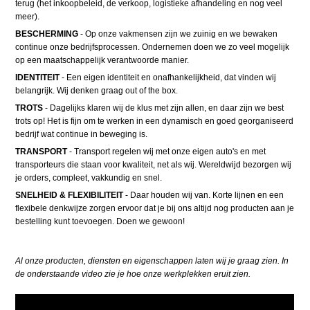
terug (het inkoopbeleid, de verkoop, logistieke afhandeling en nog veel
meer).
BESCHERMING
- Op onze vakmensen zijn we zuinig en we bewaken
continue onze bedrijfsprocessen. Ondernemen doen we zo veel mogelijk
op een maatschappelijk verantwoorde manier.
IDENTITEIT
- Een eigen identiteit en onafhankelijkheid, dat vinden wij
belangrijk. Wij denken graag out of the box.
TROTS
- Dagelijks klaren wij de klus met zijn allen, en daar zijn we best
trots op! Het is fijn om te werken in een dynamisch en goed georganiseerd
bedrijf wat continue in beweging is.
TRANSPORT
- Transport regelen wij met onze eigen auto's en met
transporteurs die staan voor kwaliteit, net als wij. Wereldwijd bezorgen wij
je orders, compleet, vakkundig en snel.
SNELHEID & FLEXIBILITEIT
- Daar houden wij van. Korte lijnen en een
flexibele denkwijze zorgen ervoor dat je bij ons altijd nog producten aan je
bestelling kunt toevoegen. Doen we gewoon!
Al onze producten, diensten en eigenschappen laten wij je graag zien. In
de onderstaande video zie je hoe onze werkplekken eruit zien.