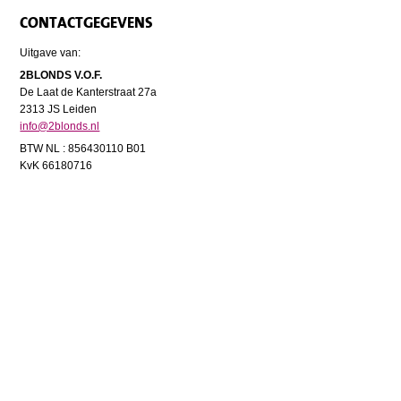
CONTACTGEGEVENS
Uitgave van:
2BLONDS V.O.F.
De Laat de Kanterstraat 27a
2313 JS Leiden
info@2blonds.nl
BTW NL : 856430110 B01
KvK 66180716