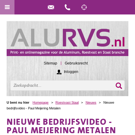
Sitemap
Gebruiksrecht
Inloggen
U bent nu hier
Homepage
>
Roestvast Staal
>
Nieuws
>
Nieuwe
bedrijfsvideo - Paul Meijering Metalen
NIEUWE BEDRIJFSVIDEO -
PAUL MEIJERING METALEN