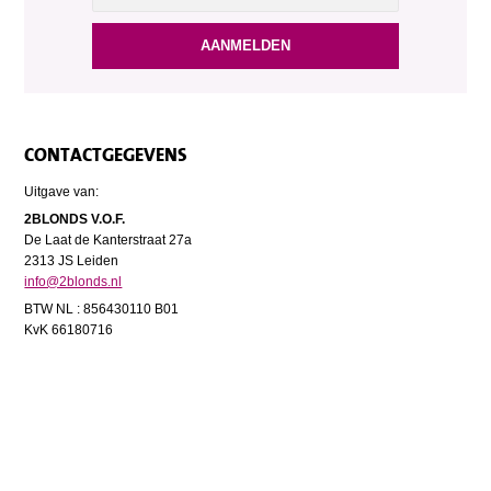
CONTACTGEGEVENS
Uitgave van:
2BLONDS V.O.F.
De Laat de Kanterstraat 27a
2313 JS Leiden
info@2blonds.nl
BTW NL : 856430110 B01
KvK 66180716