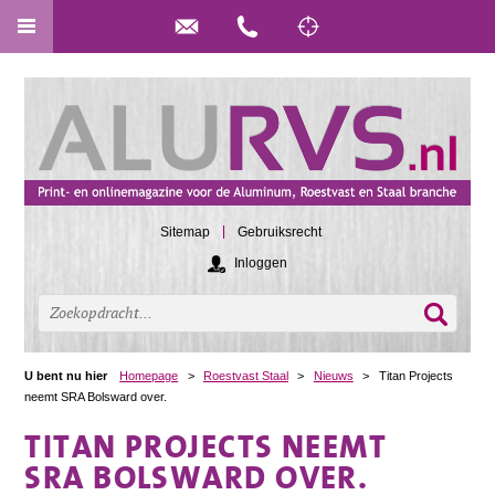
Sitemap
Gebruiksrecht
Inloggen
U bent nu hier
Homepage
>
Roestvast Staal
>
Nieuws
>
Titan Projects
neemt SRA Bolsward over.
TITAN PROJECTS NEEMT
SRA BOLSWARD OVER.