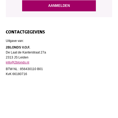
CONTACTGEGEVENS
Uitgave van:
2BLONDS V.O.F.
De Laat de Kanterstraat 27a
2313 JS Leiden
info@2blonds.nl
BTW NL : 856430110 B01
KvK 66180716