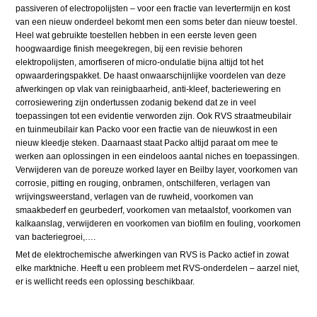
passiveren of electropolijsten – voor een fractie van levertermijn en kost
van een nieuw onderdeel bekomt men een soms beter dan nieuw toestel.
Heel wat gebruikte toestellen hebben in een eerste leven geen
hoogwaardige finish meegekregen, bij een revisie behoren
elektropolijsten, amorfiseren of micro-ondulatie bijna altijd tot het
opwaarderingspakket. De haast onwaarschijnlijke voordelen van deze
afwerkingen op vlak van reinigbaarheid, anti-kleef, bacteriewering en
corrosiewering zijn ondertussen zodanig bekend dat ze in veel
toepassingen tot een evidentie verworden zijn. Ook RVS straatmeubilair
en tuinmeubilair kan Packo voor een fractie van de nieuwkost in een
nieuw kleedje steken. Daarnaast staat Packo altijd paraat om mee te
werken aan oplossingen in een eindeloos aantal niches en toepassingen.
Verwijderen van de poreuze worked layer en Beilby layer, voorkomen van
corrosie, pitting en rouging, onbramen, ontschilferen, verlagen van
wrijvingsweerstand, verlagen van de ruwheid, voorkomen van
smaakbederf en geurbederf, voorkomen van metaalstof, voorkomen van
kalkaanslag, verwijderen en voorkomen van biofilm en fouling, voorkomen
van bacteriegroei,….
Met de elektrochemische afwerkingen van RVS is Packo actief in zowat
elke marktniche. Heeft u een probleem met RVS-onderdelen – aarzel niet,
er is wellicht reeds een oplossing beschikbaar.