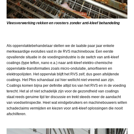
Vleesverwerking rekken en roosters zonder anti-kleef behandeling
Als oppervlaktebehandelaar stellen we de laatste paar jaar enkele
merkwaardige evoluties vast in de RVS machinebouw. Een eerste
opvallende situatie in de voedingsindustrie is de switch van anti-kleef
coatings (type teflon, nano e.a.) naar anti-kleef elektro-chemische
oppervlakte-transformaties zoals micro-ondulatie, amorfiseren en
elektropolijsten. Het oppervlak blijft het RVS zelf, dus geen afslijtende
coatings. Het Pfos schandaal zal hier wellicht niet vreemd aan zijn.
Coatings komen bijna per definitie altijd los van het RVS en in de voeding
terecht. Het al of niet schadelijk zijn voor de gezondheid van coatings
staat reeds geruime tijd ter discussie en trekt steeds meer de aandacht
van voedselinspectie. Heel wat eindgebruikers en machinebouwers willen
schadeclaims vermijden en kiezen voor anti-kleef oplossingen die nooit
afschilferen.