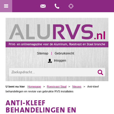
Sitemap
Gebruiksrecht
Inloggen
U bent nu hier
Homepage
>
Roestvast Staal
>
Nieuws
>
Anti-kleef
behandelingen en revisie van gebruikte RVS installaties
ANTI-KLEEF
BEHANDELINGEN EN