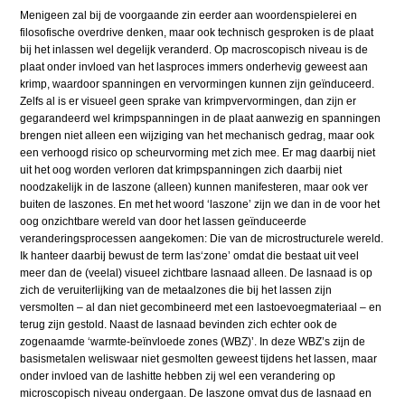
Menigeen zal bij de voorgaande zin eerder aan woordenspielerei en
filosofische overdrive denken, maar ook technisch gesproken is de plaat
bij het inlassen wel degelijk veranderd. Op macroscopisch niveau is de
plaat onder invloed van het lasproces immers onderhevig geweest aan
krimp, waardoor spanningen en vervormingen kunnen zijn geïnduceerd.
Zelfs al is er visueel geen sprake van krimpvervormingen, dan zijn er
gegarandeerd wel krimpspanningen in de plaat aanwezig en spanningen
brengen niet alleen een wijziging van het mechanisch gedrag, maar ook
een verhoogd risico op scheurvorming met zich mee. Er mag daarbij niet
uit het oog worden verloren dat krimpspanningen zich daarbij niet
noodzakelijk in de laszone (alleen) kunnen manifesteren, maar ook ver
buiten de laszones. En met het woord ‘laszone’ zijn we dan in de voor het
oog onzichtbare wereld van door het lassen geïnduceerde
veranderingsprocessen aangekomen: Die van de microstructurele wereld.
Ik hanteer daarbij bewust de term las‘zone’ omdat die bestaat uit veel
meer dan de (veelal) visueel zichtbare lasnaad alleen. De lasnaad is op
zich de veruiterlijking van de metaalzones die bij het lassen zijn
versmolten – al dan niet gecombineerd met een lastoevoegmateriaal – en
terug zijn gestold. Naast de lasnaad bevinden zich echter ook de
zogenaamde ‘warmte-beïnvloede zones (WBZ)’. In deze WBZ’s zijn de
basismetalen weliswaar niet gesmolten geweest tijdens het lassen, maar
onder invloed van de lashitte hebben zij wel een verandering op
microscopisch niveau ondergaan. De laszone omvat dus de lasnaad en