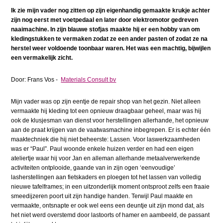
Ik zie mijn vader nog zitten op zijn eigenhandig gemaakte krukje achter
zijn nog eerst met voetpedaal en later door elektromotor gedreven
naaimachine. In zijn blauwe stofjas maakte hij er een hobby van om
kledingstukken te vermaken zodat ze een ander pasten of zodat ze na
herstel weer voldoende toonbaar waren. Het was een machtig, bijwijlen
een vermakelijk zicht.
Door: Frans Vos -
Materials Consult bv
Mijn vader was op zijn eentje de repair shop van het gezin. Niet alleen
vermaakte hij kleding tot een opnieuw draagbaar geheel, maar was hij
ook de klusjesman van dienst voor herstellingen allerhande, het opnieuw
aan de praat krijgen van de vaatwasmachine inbegrepen. Er is echter één
maaktechniek die hij niet beheerste: Lassen. Voor laswerkzaamheden
was er “Paul”. Paul woonde enkele huizen verder en had een eigen
ateliertje waar hij voor Jan en alleman allerhande metaalverwerkende
activiteiten ontplooide, gaande van in zijn ogen ‘eenvoudige’
lasherstellingen aan fietskaders en ploegen tot het lassen van volledig
nieuwe tafelframes; in een uitzonderlijk moment ontsproot zelfs een fraaie
smeedijzeren poort uit zijn handige handen. Terwijl Paul maakte en
vermaakte, ontsnapte er ook wel eens een deuntje uit zijn mond dat, als
het niet werd overstemd door lastoorts of hamer en aambeeld, de passant