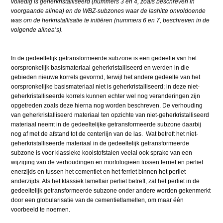
volledig is geherkristalliseerd (nummers 3 en 4, zoals beschreven in
voorgaande alinea) en de WBZ-subzones waar de lashitte onvoldoende
was om de herkristallisatie te initiëren (nummers 6 en 7, beschreven in de
volgende alinea’s).
In de gedeeltelijk getransformeerde subzone is een gedeelte van het
oorspronkelijk basismateriaal geherkristalliseerd en werden in die
gebieden nieuwe korrels gevormd, terwijl het andere gedeelte van het
oorspronkelijke basismateriaal niet is geherkristalliseerd; in deze niet-
geherkristalliseerde korrels kunnen echter wel nog veranderingen zijn
opgetreden zoals deze hierna nog worden beschreven. De verhouding
van geherkristalliseerd materiaal ten opzichte van niet-geherkristalliseerd
materiaal neemt in de gedeeltelijke getransformeerde subzone daarbij
nog af met de afstand tot de centerlijn van de las. Wat betreft het niet-
geherkristalliseerde materiaal in de gedeeltelijk getransformeerde
subzone is voor klassieke koolstofstalen veelal ook sprake van een
wijziging van de verhoudingen en morfologieën tussen ferriet en perliet
enerzijds en tussen het cementiet en het ferriet binnen het perliet
anderzijds. Als het klassiek lamellair perliet betreft, zal het perliet in de
gedeeltelijk getransformeerde subzone onder andere worden gekenmerkt
door een globularisatie van de cementietlamellen, om maar één
voorbeeld te noemen.