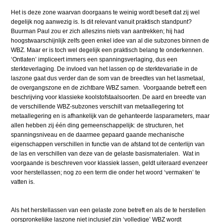
Het is deze zone waarvan doorgaans te weinig wordt beseft dat zij wel
degelijk nog aanwezig is. Is dit relevant vanuit praktisch standpunt?
Buurman Paul zou er zich alleszins niets van aantrekken; hij had
hoogstwaarschijnlijk zelfs geen enkel idee van al die subzones binnen de
WBZ. Maar er is toch wel degelijk een praktisch belang te onderkennen.
‘Ontlaten’ impliceert immers een spanningsverlaging, dus een
sterkteverlaging. De invloed van het lassen op de sterktevariatie in de
laszone gaat dus verder dan de som van de breedtes van het lasmetaal,
de overgangszone en de zichtbare WBZ samen. Voorgaande betreft een
beschrijving voor klassieke koolstofstaalsoorten. De aard en breedte van
de verschillende WBZ-subzones verschilt van metaallegering tot
metaallegering en is afhankelijk van de gehanteerde lasparameters, maar
allen hebben zij één ding gemeenschappelijk: de structuren, het
spanningsniveau en de daarmee gepaard gaande mechanische
eigenschappen verschillen in functie van de afstand tot de centerlijn van
de las en verschillen van deze van de gelaste basismaterialen. Wat in
voorgaande is beschreven voor klassiek lassen, geldt uiteraard evenzeer
voor herstellassen; nog zo een term die onder het woord ‘vermaken’ te
vatten is.
Als het herstellassen van een gelaste zone betreft en als de te herstellen
oorspronkelijke laszone niet inclusief zijn ‘volledige’ WBZ wordt