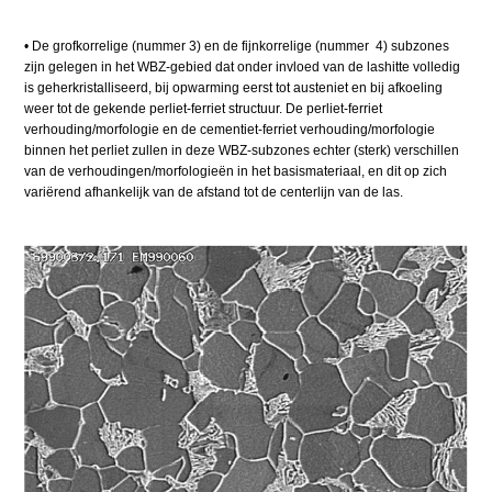
• De grofkorrelige (nummer 3) en de fijnkorrelige (nummer 4) subzones
zijn gelegen in het WBZ-gebied dat onder invloed van de lashitte volledig
is geherkristalliseerd, bij opwarming eerst tot austeniet en bij afkoeling
weer tot de gekende perliet-ferriet structuur. De perliet-ferriet
verhouding/morfologie en de cementiet-ferriet verhouding/morfologie
binnen het perliet zullen in deze WBZ-subzones echter (sterk) verschillen
van de verhoudingen/morfologieën in het basismateriaal, en dit op zich
variërend afhankelijk van de afstand tot de centerlijn van de las.