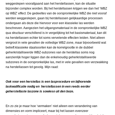
weggeslepen voorafgaand aan het herstellassen, kan de situatie
bijzonder complex worden. Bij het herstellassen krijgen we dan het ‘WBZ
op WBZ’ effect. De gedeeltes van de oorspronkelijke WBZ die niet vooraf
werden weggeslepen, gaan bij herstellassen gelijkaardige processen
ondergaan als deze die hiervoor voor een klassieke las werden
beschreven. Aangezien het uitgangsmateriaal in de oorspronkelijke WBZ
qua structuur verschillend is in vergelijking tot het basismateriaal, kan dit
na herstellassen echter tot soms vervelende effecten leiden. Niet alleen
vergroot in vele gevallen de volledige WBZ-zone, maar bijvoorbeeld wat
betreft klassieke staalsoorten kan de korrelgrootte in de dubbel
geherkristalliseerde WBZ-subzones van de herstellas soms nog
aanzienlijk hoger liggen dan de enkelvoudig geherkristalliseerde
subzones in de oorspronkelijke las, met in vele gevallen een verzwakking
na herstellassen tot gevolg. Mijn raad:
Ook voor een herstellas is een lasprocedure en bijhorende
laskwalificatie nodig en herstellassen in een reeds eerder
geherstellaste laszone is sowieso uit den boze.
En zo zie je maar hoe ‘vermaken’ niet alleen een verandering van
dimensies en vorm impliceert, maar bij het lassen evenzeer