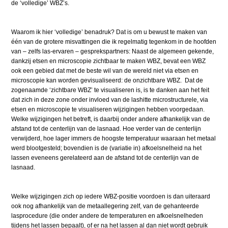
de ‘volledige’ WBZ’s.
Waarom ik hier ‘volledige’ benadruk? Dat is om u bewust te maken van
één van de grotere misvattingen die ik regelmatig tegenkom in de hoofden
van – zelfs las-ervaren – gesprekspartners: Naast de algemeen gekende,
dankzij etsen en microscopie zichtbaar te maken WBZ, bevat een WBZ
ook een gebied dat met de beste wil van de wereld niet via etsen en
microscopie kan worden gevisualiseerd: de onzichtbare WBZ. Dat de
zogenaamde ‘zichtbare WBZ’ te visualiseren is, is te danken aan het feit
dat zich in deze zone onder invloed van de lashitte microstructurele, via
etsen en microscopie te visualiseren wijzigingen hebben voorgedaan.
Welke wijzigingen het betreft, is daarbij onder andere afhankelijk van de
afstand tot de centerlijn van de lasnaad. Hoe verder van de centerlijn
verwijderd, hoe lager immers de hoogste temperatuur waaraan het metaal
werd blootgesteld; bovendien is de (variatie in) afkoelsnelheid na het
lassen eveneens gerelateerd aan de afstand tot de centerlijn van de
lasnaad.
Welke wijzigingen zich op iedere WBZ-positie voordoen is dan uiteraard
ook nog afhankelijk van de metaallegering zelf, van de gehanteerde
lasprocedure (die onder andere de temperaturen en afkoelsnelheden
tijdens het lassen bepaalt), of er na het lassen al dan niet wordt gebruik