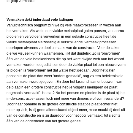
tot jolijt vermaakte.
Vermaken dekt inderdaad vele ladingen
Vanuit technisch oogpunt zijn we bij vele maakprocessen in wezen aan
het vermaken. Als we in een vlakke metaalplaat gaten ponsen, ze daarna
plooien en vervolgens verwerken in een gelaste constructie heeft de
vlakke metaalplaat als zodanig al verschillende ‘vermaak’processen
doorlopen alvorens ze deel uitmaakt van de constructie. Voor de zaken
die we visueel kunnen waarnemen, lijkt dat duidelijk. Zo is ‘omvormen’
één van de vele betekenissen die op het wereldwijde web aan het woord
vermaken worden toegedicht en door de vlakke plaat tot een nieuwe vorm
te plooien is ‘omvormen’ net dat wat je hebt gedaan. Door het gaten
ponsen is de plaat dan weer ‘anders gemaakt’, nog zo een betekenis die
aan vermaken wordt gegeven. En door het lassend ‘samenbouwen’ van
de plaat in een grotere constructie heb je volgens menigeen de plaat
nogmaals ‘vermaakt’. Hoezo? Na het ponsen en plooien is de plaat bij het
in-de-constructie-lassen toch niet meer van dimensie of vorm veranderd?
Door haar opname in de grotere constructie staat de plaat echter niet
meer op zich, is zij geen alleenstaand object meer, maar maakt zij deel uit
van de constructie en is zij daardoor voor het oog ‘vermaakt’ tot slechts
één van de onderdelen van het grotere geheel.