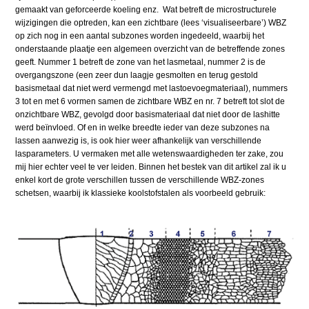
gemaakt van geforceerde koeling enz. Wat betreft de microstructurele
wijzigingen die optreden, kan een zichtbare (lees ‘visualiseerbare’) WBZ
op zich nog in een aantal subzones worden ingedeeld, waarbij het
onderstaande plaatje een algemeen overzicht van de betreffende zones
geeft. Nummer 1 betreft de zone van het lasmetaal, nummer 2 is de
overgangszone (een zeer dun laagje gesmolten en terug gestold
basismetaal dat niet werd vermengd met lastoevoegmateriaal), nummers
3 tot en met 6 vormen samen de zichtbare WBZ en nr. 7 betreft tot slot de
onzichtbare WBZ, gevolgd door basismateriaal dat niet door de lashitte
werd beïnvloed. Of en in welke breedte ieder van deze subzones na
lassen aanwezig is, is ook hier weer afhankelijk van verschillende
lasparameters. U vermaken met alle wetenswaardigheden ter zake, zou
mij hier echter veel te ver leiden. Binnen het bestek van dit artikel zal ik u
enkel kort de grote verschillen tussen de verschillende WBZ-zones
schetsen, waarbij ik klassieke koolstofstalen als voorbeeld gebruik: