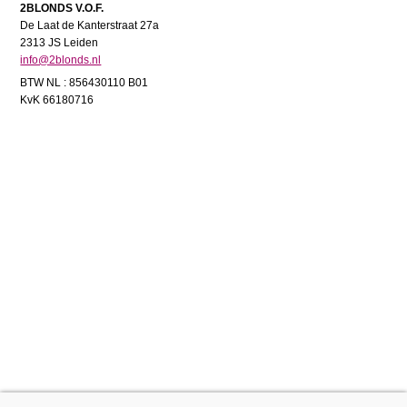
2BLONDS V.O.F.
De Laat de Kanterstraat 27a
2313 JS Leiden
info@2blonds.nl
BTW NL : 856430110 B01
KvK 66180716