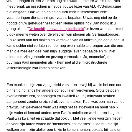
veranderingen in een voor het oog niet waarneembare wereld met zich
meebrengt. En misschien is het de trouwe lezer van ALURVS-magazine
niet ontgaan: Ook koudplooien op zich leidt tot microstructurele
veranderingen die spanningsniveau’s bepalen. U was nog niet op de
hoogte of uw geheugen vraagt een kleine opfrissing? Dan nodig ik u
graag uit om "
De krachtlijnen van het plooibeleid
” te lezen want dan komt
u ook meer te weten over de effecten van plooien als (ver)maakproces.
En zo komt aan het maken en vermaken van dit artikel bijna een einde. Ik
kan u echter niet verlaten zonder nog even hulde te brengen aan die ene
man die mee een deel van mijn jeugdige leven bepaalde en mij niet
alleen met zijn geneurie en gezang vermaakte. ‘Ja, manneke’, zou
buurman Paul mompelen als ik hem met al die microstructurele
lasterminologie zou komen bestoken.
Een monkellachje zou zijn gezicht versieren terwijl hij wat in het ene oor
binnen ging langs het andere oor zou laten verdwijnen. Grote betogen
over lasstructuren, spanningen en kwaliteit zou hij minzaam hebben
aangehoord zonder er zich druk over te maken. Paul was een man van de
praktijk. Het geleverde werk was altijd netjes afgewerkt en nooit heb ik
mijn vader of iemand anders over Paul’s onfeilbare werk horen klagen.
Paul was kwaliteit en straalde dat ook uit. Met veel liefde voor zijn métier
en voor zijn buren waren de ‘mennekes’ en ‘meskes’ uit de buurt altijd
welkom om in zijn atelier een kijkje te komen nemen, ook als hij laste en