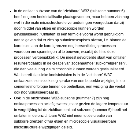
In de ontlaat-subzone van de ‘zichtbare’ WBZ (subzone nummer 6)
heeft er geen herkristallisatie plaatsgevonden, maar hebben zich nog
wel in die mate microstructurele veranderingen voorgedaan dat zij
door middel van etsen en microscopie kunnen worden
gevisualiseerd. ‘Ontlaten’ is een term die vooral wordt gebruikt om
aan te geven dat er zich op submicroscopisch niveau, i.e. binnen de
korrels en aan de korrelgrenzen nog herschikkingsprocessen
voordoen om spanningen af te bouwen, waarbij de hitte deze
processen vergemakkelijkt. De meest gevorderde staat van ontlaten
resulteert daarbij in de creatie van zogenaamde ‘subkorrelgrenzen’,
die dan veelal nog via microscopie kunnen worden gevisualiseerd.
Wat betreft klassieke koolstofstalen is in de ‘zichtbare’ WBZ-
ontlaatzone soms ook nog sprake van een beperkte wijziging in de
cementietmorfologie binnen de perlietfase, een wijziging die veelal
ook nog visualiseerbaar is.
Ook in de onzichtbare WBZ-subzone (nummer 7) zijn nog
ontlaatprocessen actief geweest, maar gezien de lagere temperatuur
in vergelijking tot de zichtbare ontlaat-subzone (nummer 6) heeft het
ontlaten in de onzichtbare WBZ niet meer tot de creatie van
subkorrelgrenzen of via etsen en microscopie visualiseerbare
microstructurele wijzigingen geleid.