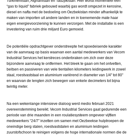
Turkmenistan, Afghanistan en Tadzjikistan. Hier wordt momenteel een
“gas to liquid” fabriek gebouwd waarbij gas wordt omgezet in kerosine,
diesel en nafta met de bedoeling om Oezbekistan minder afhankelijk te
maken van importen uit andere landen en in toenemende mate haar
eigen energievoorziening te kunnen verzorgen. Met de installatie is een
investering van ruim drie miljard Euro gemoeid.
De potentiële opdrachtgever onderstreepte het spoedeisende karakter
van de aanvraag op basis waarvan een aantal medewerkers van Vecom
Industrial Services het kerstreces onderbraken om zich over deze
bijzondere aanvraag te ontfermen. Het bleek te gaan om het ontvetten,
beitsen en passiveren van vele tientallen kilometers leidingwerk in zowel
staal, roestvaststaal en aluminium variërend in diameter van 1/4" tot 80”
en waarvan de lengten zich bewegen van enkele decimeters tot bijna
twintig meter.
Na een wekenlange intensieve dialoog werd medio februari 2021
overeenstemming bereikt. Vecom Industrial Services gaat gedurende een
periode van drie maanden in een roulatiesysteem ongeveer vijftien
medewerkers “24/7” inzetten om samen met Oezbeekse hulptroepen de
oneindige berg stalen, roestvaststalen en aluminium leidingen
zuurstofschoon te reinigen volgens de hoge internationale normen die de