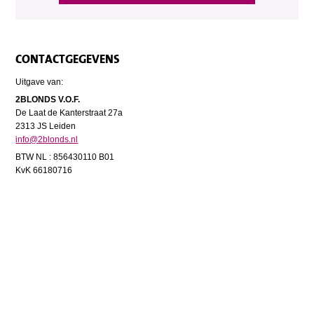
CONTACTGEGEVENS
Uitgave van:
2BLONDS V.O.F.
De Laat de Kanterstraat 27a
2313 JS Leiden
info@2blonds.nl
BTW NL : 856430110 B01
KvK 66180716