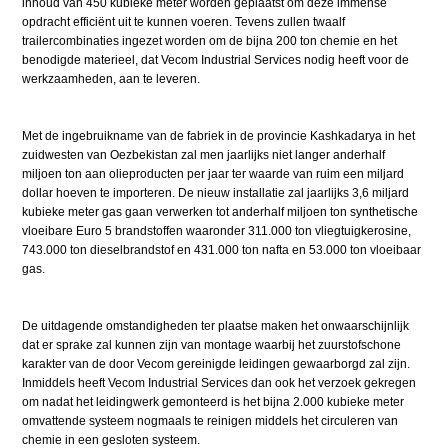
inhoud van 450 kubieke meter worden geplaatst om deze immense
opdracht efficiënt uit te kunnen voeren. Tevens zullen twaalf
trailercombinaties ingezet worden om de bijna 200 ton chemie en het
benodigde materieel, dat Vecom Industrial Services nodig heeft voor de
werkzaamheden, aan te leveren.
Met de ingebruikname van de fabriek in de provincie Kashkadarya in het
zuidwesten van Oezbekistan zal men jaarlijks niet langer anderhalf
miljoen ton aan olieproducten per jaar ter waarde van ruim een miljard
dollar hoeven te importeren. De nieuw installatie zal jaarlijks 3,6 miljard
kubieke meter gas gaan verwerken tot anderhalf miljoen ton synthetische
vloeibare Euro 5 brandstoffen waaronder 311.000 ton vliegtuigkerosine,
743.000 ton dieselbrandstof en 431.000 ton nafta en 53.000 ton vloeibaar
gas.
De uitdagende omstandigheden ter plaatse maken het onwaarschijnlijk
dat er sprake zal kunnen zijn van montage waarbij het zuurstofschone
karakter van de door Vecom gereinigde leidingen gewaarborgd zal zijn.
Inmiddels heeft Vecom Industrial Services dan ook het verzoek gekregen
om nadat het leidingwerk gemonteerd is het bijna 2.000 kubieke meter
omvattende systeem nogmaals te reinigen middels het circuleren van
chemie in een gesloten systeem.