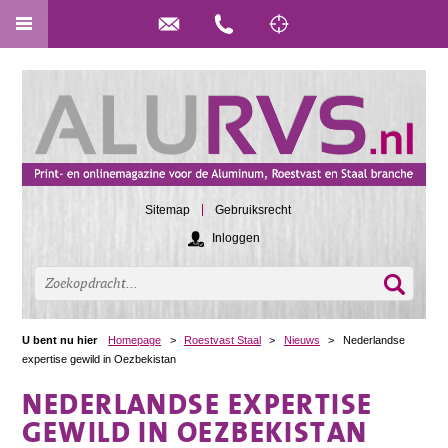
Sitemap
Gebruiksrecht
Inloggen
U bent nu hier
Homepage
>
Roestvast Staal
>
Nieuws
>
Nederlandse
expertise gewild in Oezbekistan
NEDERLANDSE EXPERTISE
GEWILD IN OEZBEKISTAN