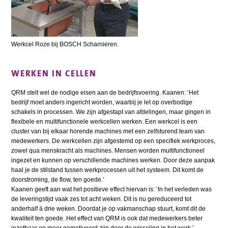
Werkcel Roze bij BOSCH Scharnieren.
WERKEN IN CELLEN
QRM stelt wel de nodige eisen aan de bedrijfsvoering. Kaanen: ‘Het
bedrijf moet anders ingericht worden, waarbij je let op overbodige
schakels in processen. We zijn afgestapt van afdelingen, maar gingen in
flexibele en multifunctionele werkcellen werken. Een werkcel is een
cluster van bij elkaar horende machines met een zelfsturend team van
medewerkers. De werkcellen zijn afgestemd op een specifiek werkproces,
zowel qua menskracht als machines. Mensen worden multifunctioneel
ingezet en kunnen op verschillende machines werken. Door deze aanpak
haal je de stilstand tussen werkprocessen uit het systeem. Dit komt de
doorstroming, de flow, ten goede.’
Kaanen geeft aan wat het positieve effect hiervan is: ‘In het verleden was
de leveringstijd vaak zes tot acht weken. Dit is nu gereduceerd tot
anderhalf à drie weken. Doordat je op vakmanschap stuurt, komt dit de
kwaliteit ten goede. Het effect van QRM is ook dat medewerkers beter
inzetbaar en meer gemotiveerd zijn door de wisseling in het werk.’