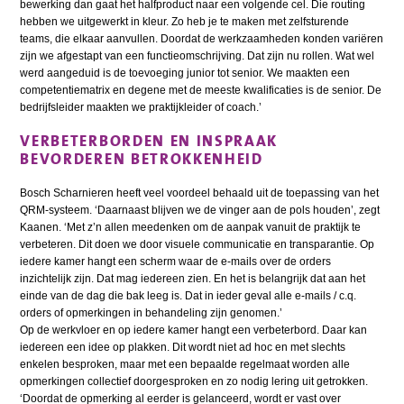
bewerking dan gaat het halfproduct naar een volgende cel. Die routing
hebben we uitgewerkt in kleur. Zo heb je te maken met zelfsturende
teams, die elkaar aanvullen. Doordat de werkzaamheden konden variëren
zijn we afgestapt van een functieomschrijving. Dat zijn nu rollen. Wat wel
werd aangeduid is de toevoeging junior tot senior. We maakten een
competentiematrix en degene met de meeste kwalificaties is de senior. De
bedrijfsleider maakten we praktijkleider of coach.’
VERBETERBORDEN EN INSPRAAK
BEVORDEREN BETROKKENHEID
Bosch Scharnieren heeft veel voordeel behaald uit de toepassing van het
QRM-systeem. ‘Daarnaast blijven we de vinger aan de pols houden’, zegt
Kaanen. ‘Met z’n allen meedenken om de aanpak vanuit de praktijk te
verbeteren. Dit doen we door visuele communicatie en transparantie. Op
iedere kamer hangt een scherm waar de e-mails over de orders
inzichtelijk zijn. Dat mag iedereen zien. En het is belangrijk dat aan het
einde van de dag die bak leeg is. Dat in ieder geval alle e-mails / c.q.
orders of opmerkingen in behandeling zijn genomen.’
Op de werkvloer en op iedere kamer hangt een verbeterbord. Daar kan
iedereen een idee op plakken. Dit wordt niet ad hoc en met slechts
enkelen besproken, maar met een bepaalde regelmaat worden alle
opmerkingen collectief doorgesproken en zo nodig lering uit getrokken.
‘Doordat de opmerking al eerder is gelanceerd, wordt er vast over