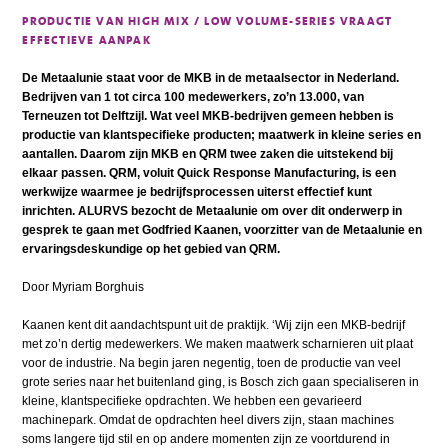
PRODUCTIE VAN HIGH MIX / LOW VOLUME-SERIES VRAAGT
EFFECTIEVE AANPAK
De Metaalunie staat voor de MKB in de metaalsector in Nederland.
Bedrijven van 1 tot circa 100 medewerkers, zo’n 13.000, van
Terneuzen tot Delftzijl. Wat veel MKB-bedrijven gemeen hebben is
productie van klantspecifieke producten; maatwerk in kleine series en
aantallen. Daarom zijn MKB en QRM twee zaken die uitstekend bij
elkaar passen. QRM, voluit Quick Response Manufacturing, is een
werkwijze waarmee je bedrijfsprocessen uiterst effectief kunt
inrichten. ALURVS bezocht de Metaalunie om over dit onderwerp in
gesprek te gaan met Godfried Kaanen, voorzitter van de Metaalunie en
ervaringsdeskundige op het gebied van QRM.
Door Myriam Borghuis
Kaanen kent dit aandachtspunt uit de praktijk. ‘Wij zijn een MKB-bedrijf
met zo’n dertig medewerkers. We maken maatwerk scharnieren uit plaat
voor de industrie. Na begin jaren negentig, toen de productie van veel
grote series naar het buitenland ging, is Bosch zich gaan specialiseren in
kleine, klantspecifieke opdrachten. We hebben een gevarieerd
machinepark. Omdat de opdrachten heel divers zijn, staan machines
soms langere tijd stil en op andere momenten zijn ze voortdurend in