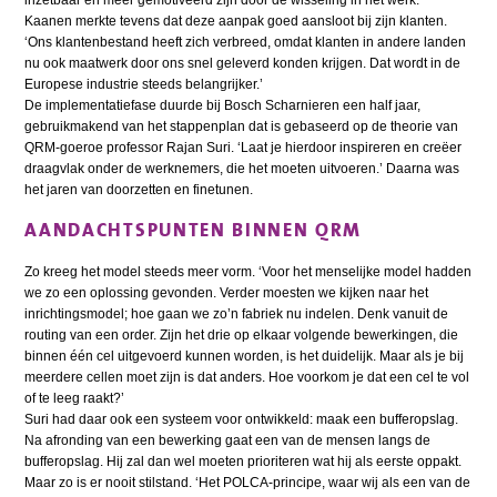
Kaanen merkte tevens dat deze aanpak goed aansloot bij zijn klanten.
‘Ons klantenbestand heeft zich verbreed, omdat klanten in andere landen
nu ook maatwerk door ons snel geleverd konden krijgen. Dat wordt in de
Europese industrie steeds belangrijker.’
De implementatiefase duurde bij Bosch Scharnieren een half jaar,
gebruikmakend van het stappenplan dat is gebaseerd op de theorie van
QRM-goeroe professor Rajan Suri. ‘Laat je hierdoor inspireren en creëer
draagvlak onder de werknemers, die het moeten uitvoeren.’ Daarna was
het jaren van doorzetten en finetunen.
AANDACHTSPUNTEN BINNEN QRM
Zo kreeg het model steeds meer vorm. ‘Voor het menselijke model hadden
we zo een oplossing gevonden. Verder moesten we kijken naar het
inrichtingsmodel; hoe gaan we zo’n fabriek nu indelen. Denk vanuit de
routing van een order. Zijn het drie op elkaar volgende bewerkingen, die
binnen één cel uitgevoerd kunnen worden, is het duidelijk. Maar als je bij
meerdere cellen moet zijn is dat anders. Hoe voorkom je dat een cel te vol
of te leeg raakt?’
Suri had daar ook een systeem voor ontwikkeld: maak een bufferopslag.
Na afronding van een bewerking gaat een van de mensen langs de
bufferopslag. Hij zal dan wel moeten prioriteren wat hij als eerste oppakt.
Maar zo is er nooit stilstand. ‘Het POLCA-principe, waar wij als een van de