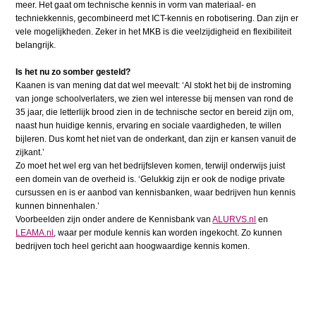
meer. Het gaat om technische kennis in vorm van materiaal- en
techniekkennis, gecombineerd met ICT-kennis en robotisering. Dan zijn er
vele mogelijkheden. Zeker in het MKB is die veelzijdigheid en flexibiliteit
belangrijk.
Is het nu zo somber gesteld?
Kaanen is van mening dat dat wel meevalt: ‘Al stokt het bij de instroming
van jonge schoolverlaters, we zien wel interesse bij mensen van rond de
35 jaar, die letterlijk brood zien in de technische sector en bereid zijn om,
naast hun huidige kennis, ervaring en sociale vaardigheden, te willen
bijleren. Dus komt het niet van de onderkant, dan zijn er kansen vanuit de
zijkant.’
Zo moet het wel erg van het bedrijfsleven komen, terwijl onderwijs juist
een domein van de overheid is. ‘Gelukkig zijn er ook de nodige private
cursussen en is er aanbod van kennisbanken, waar bedrijven hun kennis
kunnen binnenhalen.’
Voorbeelden zijn onder andere de Kennisbank van
ALURVS.nl
en
LEAMA.nl
, waar per module kennis kan worden ingekocht. Zo kunnen
bedrijven toch heel gericht aan hoogwaardige kennis komen.