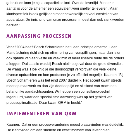
gebruik en kom je bijna capaciteit te kort. Over de levertijd: Minder in
aantal is voor de afnemer een equivalent voor sneller te leveren. Maar
klantspecifiek is ook gelijk aan meer bewerkelijk en veel omstellen van
apparatuur. De inrichting van onze processen moest dan ook sterk worden
herzien.’
AANPASSING PROCESSEN
Vanaf 2004 heeft Bosch Scharnieren het Lean-principe omarmd. Lean
Manufacturing richt zich op eliminering van verspillingen, maar dan is er
ook sprake van een vaste en vaak min of meer lineaire route die de orders
afleggen. Dat laatste was bij Bosch niet het geval door de grote diversiteit.
De vraag was: Hoe krijg je die doorlooptijd verkort van die vele kleine,
diverse opdrachten en hoe produceer je zo effectief mogelijk. Kaanen: ‘Bij
Bosch Scharnieren was het eind 2007 duidelijk. Het accent kwam steeds
meer op maatwerk en dan zijn doorlooptijd en stilstand van machines
belangrijke aandachtspunten. Wij hebben een consultancybedrijf
ingehuurd, waar een specialisme aanwezig was op het gebied van
procesoptimalisatie. Daar kwam QRM in beeld.’
IMPLEMENTEREN VAN QRM
Kaanen: ‘Dat er een procesverandering moest plaatsvinden was duidelijk.
De klant vroeg om een snellere en exact moment van levering en