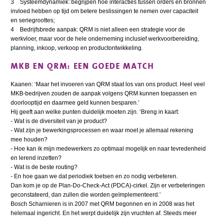
3 Systeemdynamiek: begrijpen hoe interacties tussen orders en bronnen
invloed hebben op tijd om betere beslissingen te nemen over capaciteit
en seriegroottes;
4 Bedrijfsbrede aanpak: QRM is niet alleen een strategie voor de
werkvloer, maar voor de hele onderneming inclusief werkvoorbereiding,
planning, inkoop, verkoop en productontwikkeling.
MKB EN QRM: EEN GOEDE MATCH
Kaanen: ‘Maar het invoeren van QRM staat los van ons product. Heel veel
MKB-bedrijven zouden de aanpak volgens QRM kunnen toepassen en
doorlooptijd en daarmee geld kunnen besparen.’
Hij geeft aan welke punten duidelijk moeten zijn. ‘Breng in kaart:
- Wat is de diversiteit van je product?
- Wat zijn je bewerkingsprocessen en waar moet je allemaal rekening
mee houden?
- Hoe kan ik mijn medewerkers zo optimaal mogelijk en naar tevredenheid
en lerend inzetten?
- Wat is de beste routing?
- En hoe gaan we dat periodiek toetsen en zo nodig verbeteren.
Dan kom je op de Plan-Do-Check-Act (PDCA)-cirkel. Zijn er verbeteringen
geconstateerd, dan zullen die worden geïmplementeerd.’
Bosch Scharnieren is in 2007 met QRM begonnen en in 2008 was het
helemaal ingericht. En het werpt duidelijk zijn vruchten af. Steeds meer