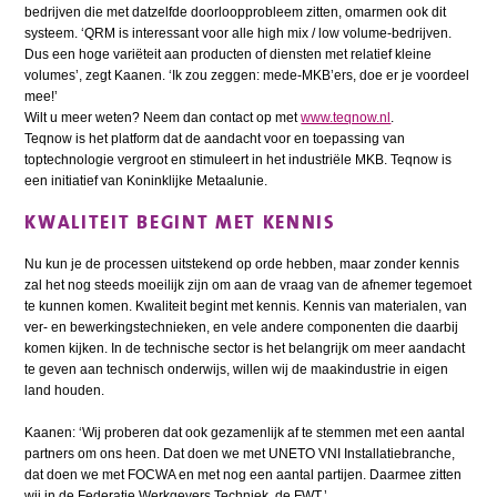
bedrijven die met datzelfde doorloopprobleem zitten, omarmen ook dit
systeem. ‘QRM is interessant voor alle high mix / low volume-bedrijven.
Dus een hoge variëteit aan producten of diensten met relatief kleine
volumes’, zegt Kaanen. ‘Ik zou zeggen: mede-MKB’ers, doe er je voordeel
mee!’
Wilt u meer weten? Neem dan contact op met
www.teqnow.nl
.
Teqnow is het platform dat de aandacht voor en toepassing van
toptechnologie vergroot en stimuleert in het industriële MKB. Teqnow is
een initiatief van Koninklijke Metaalunie.
KWALITEIT BEGINT MET KENNIS
Nu kun je de processen uitstekend op orde hebben, maar zonder kennis
zal het nog steeds moeilijk zijn om aan de vraag van de afnemer tegemoet
te kunnen komen. Kwaliteit begint met kennis. Kennis van materialen, van
ver- en bewerkingstechnieken, en vele andere componenten die daarbij
komen kijken. In de technische sector is het belangrijk om meer aandacht
te geven aan technisch onderwijs, willen wij de maakindustrie in eigen
land houden.
Kaanen: ‘Wij proberen dat ook gezamenlijk af te stemmen met een aantal
partners om ons heen. Dat doen we met UNETO VNI Installatiebranche,
dat doen we met FOCWA en met nog een aantal partijen. Daarmee zitten
wij in de Federatie Werkgevers Techniek, de FWT.’