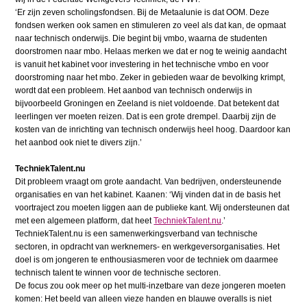
‘Er zijn zeven scholingsfondsen. Bij de Metaalunie is dat OOM. Deze
fondsen werken ook samen en stimuleren zo veel als dat kan, de opmaat
naar technisch onderwijs. Die begint bij vmbo, waarna de studenten
doorstromen naar mbo. Helaas merken we dat er nog te weinig aandacht
is vanuit het kabinet voor investering in het technische vmbo en voor
doorstroming naar het mbo. Zeker in gebieden waar de bevolking krimpt,
wordt dat een probleem. Het aanbod van technisch onderwijs in
bijvoorbeeld Groningen en Zeeland is niet voldoende. Dat betekent dat
leerlingen ver moeten reizen. Dat is een grote drempel. Daarbij zijn de
kosten van de inrichting van technisch onderwijs heel hoog. Daardoor kan
het aanbod ook niet te divers zijn.’
TechniekTalent.nu
Dit probleem vraagt om grote aandacht. Van bedrijven, ondersteunende
organisaties en van het kabinet. Kaanen: ‘Wij vinden dat in de basis het
voortraject zou moeten liggen aan de publieke kant. Wij ondersteunen dat
met een algemeen platform, dat heet
TechniekTalent.nu
.’
TechniekTalent.nu is een samenwerkingsverband van technische
sectoren, in opdracht van werknemers- en werkgeversorganisaties. Het
doel is om jongeren te enthousiasmeren voor de techniek om daarmee
technisch talent te winnen voor de technische sectoren.
De focus zou ook meer op het multi-inzetbare van deze jongeren moeten
komen: Het beeld van alleen vieze handen en blauwe overalls is niet