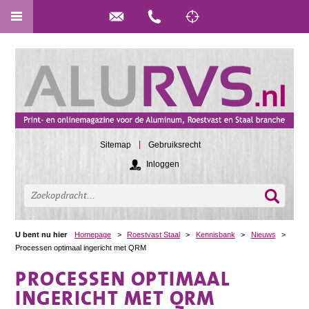
Sitemap
Gebruiksrecht
Inloggen
U bent nu hier
Homepage
>
Roestvast Staal
>
Kennisbank
>
Nieuws
>
Processen optimaal ingericht met QRM
PROCESSEN OPTIMAAL
INGERICHT MET QRM