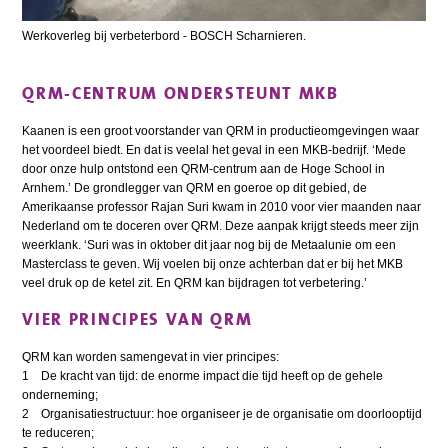
Werkoverleg bij verbeterbord - BOSCH Scharnieren.
QRM-CENTRUM ONDERSTEUNT MKB
Kaanen is een groot voorstander van QRM in productieomgevingen waar
het voordeel biedt. En dat is veelal het geval in een MKB-bedrijf. ‘Mede
door onze hulp ontstond een QRM-centrum aan de Hoge School in
Arnhem.’ De grondlegger van QRM en goeroe op dit gebied, de
Amerikaanse professor Rajan Suri kwam in 2010 voor vier maanden naar
Nederland om te doceren over QRM. Deze aanpak krijgt steeds meer zijn
weerklank. ‘Suri was in oktober dit jaar nog bij de Metaalunie om een
Masterclass te geven. Wij voelen bij onze achterban dat er bij het MKB
veel druk op de ketel zit. En QRM kan bijdragen tot verbetering.’
VIER PRINCIPES VAN QRM
QRM kan worden samengevat in vier principes:
1 De kracht van tijd: de enorme impact die tijd heeft op de gehele
onderneming;
2 Organisatiestructuur: hoe organiseer je de organisatie om doorlooptijd
te reduceren;