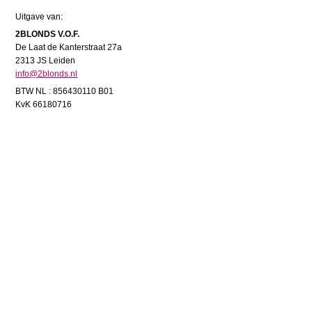
Uitgave van:
2BLONDS V.O.F.
De Laat de Kanterstraat 27a
2313 JS Leiden
info@2blonds.nl
BTW NL : 856430110 B01
KvK 66180716