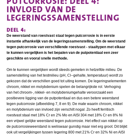
PUTCORROSIE: DEEL 4:
INVLOED VAN DE
LEGERINGSSAMENSTELLING
DEEL 4:
De weerstand van roestvast staal tegen putcorrosie is in eerste
instantie afhankelijk van de legeringssamenstelling. Om de weerstand
tegen putcorrosie van verschillende roestvast - staaltypen met elkaar
te kunnen vergelijken is het bepalen van de putpotentiaal een zeer
geschikte en vooral snelle methode.
Om te kunnen vergelijken wordt steeds gemeten in hetzelfde milieu. De
samenstelling van het testmilieu (pH, Cl--gehalte, temperatuur) wordt zo
gekozen dat de verschillen goed tot uiting komen. De legeringselementen
chroom, nikkel en molybdenium spelen de belangrijkste rol. Verhoging
van het chroom-, nikkel- en molybdeniumgehalte veroorzaakt een
positievere ligging van de putpotentiaal en dus een betere weerstand
tegen putcorrosie (afbeelding 7, 8 en 9). De mate waarin chroom, nikkel
en molybdenium van invloed zijn verschilt nogal. Zo heeft ferritisch
roestvast staal met 18% Cr en 2% Mo en AISI 304 met 18% Cr en 8% Ni
een vrijwel gelijke weerstand tegen putcorrosie. Het effect van nikkel op
de putcorrosieweerstand is weliswaar gunstig maar niet erg groot. Dit blijkt
ook uit vergelijkingen tussen legering 800 met 21% Cr en 32% Ni en AISI