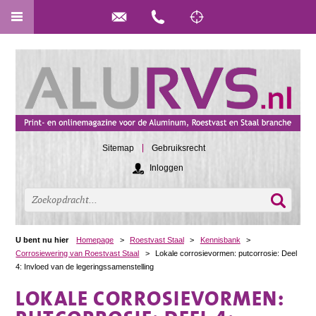
Sitemap
Gebruiksrecht
Inloggen
U bent nu hier
Homepage
>
Roestvast Staal
>
Kennisbank
>
Corrosiewering van Roestvast Staal
>
Lokale corrosievormen: putcorrosie: Deel
4: Invloed van de legeringssamenstelling
LOKALE CORROSIEVORMEN: