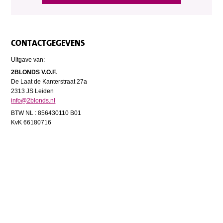
CONTACTGEGEVENS
Uitgave van:
2BLONDS V.O.F.
De Laat de Kanterstraat 27a
2313 JS Leiden
info@2blonds.nl
BTW NL : 856430110 B01
KvK 66180716