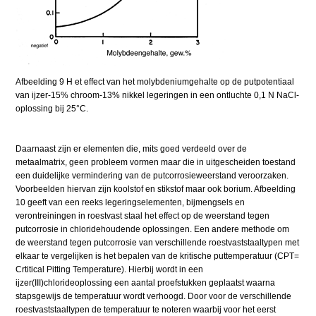
Afbeelding 9 H et effect van het molybdeniumgehalte op de putpotentiaal
van ijzer-15% chroom-13% nikkel legeringen in een ontluchte 0,1 N NaCl-
oplossing bij 25°C.
Daarnaast zijn er elementen die, mits goed verdeeld over de
metaalmatrix, geen probleem vormen maar die in uitgescheiden toestand
een duidelijke vermindering van de putcorrosieweerstand veroorzaken.
Voorbeelden hiervan zijn koolstof en stikstof maar ook borium. Afbeelding
10 geeft van een reeks legeringselementen, bijmengsels en
verontreiningen in roestvast staal het effect op de weerstand tegen
putcorrosie in chloridehoudende oplossingen. Een andere methode om
de weerstand tegen putcorrosie van verschillende roestvaststaaltypen met
elkaar te vergelijken is het bepalen van de kritische puttemperatuur (CPT=
Crtitical Pitting Temperature). Hierbij wordt in een
ijzer(III)chlorideoplossing een aantal proefstukken geplaatst waarna
stapsgewijs de temperatuur wordt verhoogd. Door voor de verschillende
roestvaststaaltypen de temperatuur te noteren waarbij voor het eerst