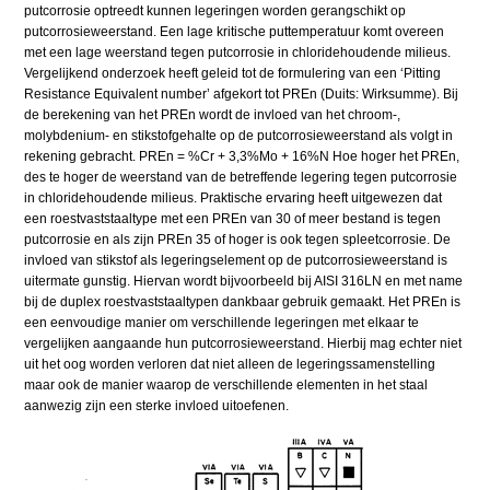
putcorrosie optreedt kunnen legeringen worden gerangschikt op
putcorrosieweerstand. Een lage kritische puttemperatuur komt overeen
met een lage weerstand tegen putcorrosie in chloridehoudende milieus.
Vergelijkend onderzoek heeft geleid tot de formulering van een ‘Pitting
Resistance Equivalent number’ afgekort tot PREn (Duits: Wirksumme). Bij
de berekening van het PREn wordt de invloed van het chroom-,
molybdenium- en stikstofgehalte op de putcorrosieweerstand als volgt in
rekening gebracht. PREn = %Cr + 3,3%Mo + 16%N Hoe hoger het PREn,
des te hoger de weerstand van de betreffende legering tegen putcorrosie
in chloridehoudende milieus. Praktische ervaring heeft uitgewezen dat
een roestvaststaaltype met een PREn van 30 of meer bestand is tegen
putcorrosie en als zijn PREn 35 of hoger is ook tegen spleetcorrosie. De
invloed van stikstof als legeringselement op de putcorrosieweerstand is
uitermate gunstig. Hiervan wordt bijvoorbeeld bij AISI 316LN en met name
bij de duplex roestvaststaaltypen dankbaar gebruik gemaakt. Het PREn is
een eenvoudige manier om verschillende legeringen met elkaar te
vergelijken aangaande hun putcorrosieweerstand. Hierbij mag echter niet
uit het oog worden verloren dat niet alleen de legeringssamenstelling
maar ook de manier waarop de verschillende elementen in het staal
aanwezig zijn een sterke invloed uitoefenen.