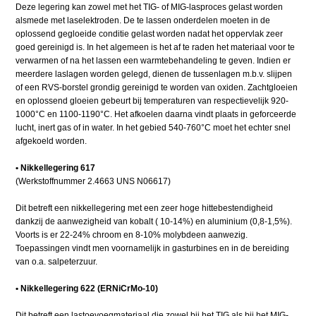
Deze legering kan zowel met het TIG- of MIG-lasproces gelast worden
alsmede met laselektroden. De te lassen onderdelen moeten in de
oplossend gegloeide conditie gelast worden nadat het oppervlak zeer
goed gereinigd is. In het algemeen is het af te raden het materiaal voor te
verwarmen of na het lassen een warmtebehandeling te geven. Indien er
meerdere laslagen worden gelegd, dienen de tussenlagen m.b.v. slijpen
of een RVS-borstel grondig gereinigd te worden van oxiden. Zachtgloeien
en oplossend gloeien gebeurt bij temperaturen van respectievelijk 920-
1000°C en 1100-1190°C. Het afkoelen daarna vindt plaats in geforceerde
lucht, inert gas of in water. In het gebied 540-760°C moet het echter snel
afgekoeld worden.
• Nikkellegering 617
(Werkstoffnummer 2.4663 UNS N06617)
Dit betreft een nikkellegering met een zeer hoge hittebestendigheid
dankzij de aanwezigheid van kobalt ( 10-14%) en aluminium (0,8-1,5%).
Voorts is er 22-24% chroom en 8-10% molybdeen aanwezig.
Toepassingen vindt men voornamelijk in gasturbines en in de bereiding
van o.a. salpeterzuur.
• Nikkellegering 622 (ERNiCrMo-10)
Dit betreft een lastoevoegmateriaal die zowel bij het TIG als bij het MIG-