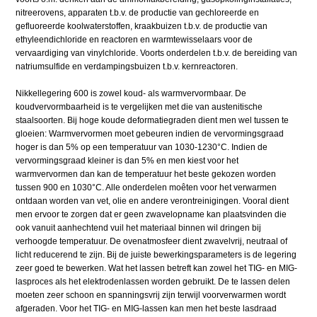
nitreerovens, apparaten t.b.v. de productie van gechloreerde en
gefluoreerde koolwaterstoffen, kraakbuizen t.b.v. de productie van
ethyleendichloride en reactoren en warmtewisselaars voor de
vervaardiging van vinylchloride. Voorts onderdelen t.b.v. de bereiding van
natriumsulfide en verdampingsbuizen t.b.v. kernreactoren.
Nikkellegering 600 is zowel koud- als warmvervormbaar. De
koudvervormbaarheid is te vergelijken met die van austenitische
staalsoorten. Bij hoge koude deformatiegraden dient men wel tussen te
gloeien: Warmvervormen moet gebeuren indien de vervormingsgraad
hoger is dan 5% op een temperatuur van 1030-1230°C. Indien de
vervormingsgraad kleiner is dan 5% en men kiest voor het
warmvervormen dan kan de temperatuur het beste gekozen worden
tussen 900 en 1030°C. Alle onderdelen moêten voor het verwarmen
ontdaan worden van vet, olie en andere verontreinigingen. Vooral dient
men ervoor te zorgen dat er geen zwavelopname kan plaatsvinden die
ook vanuit aanhechtend vuil het materiaal binnen wil dringen bij
verhoogde temperatuur. De ovenatmosfeer dient zwavelvrij, neutraal of
licht reducerend te zijn. Bij de juiste bewerkingsparameters is de legering
zeer goed te bewerken. Wat het lassen betreft kan zowel het TIG- en MIG-
lasproces als het elektrodenlassen worden gebruikt. De te lassen delen
moeten zeer schoon en spanningsvrij zijn terwijl voorverwarmen wordt
afgeraden. Voor het TIG- en MIG-lassen kan men het beste lasdraad