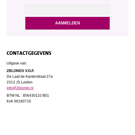
CONTACTGEGEVENS
Uitgave van:
2BLONDS V.O.F.
De Laat de Kanterstraat 27a
2313 JS Leiden
info@2blonds.nl
BTW NL : 856430110 B01
KvK 66180716