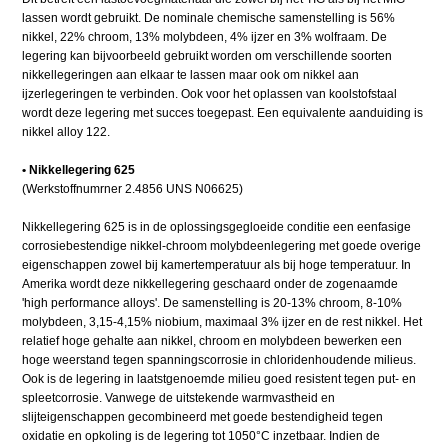
lassen wordt gebruikt. De nominale chemische samenstelling is 56%
nikkel, 22% chroom, 13% molybdeen, 4% ijzer en 3% wolfraam. De
legering kan bijvoorbeeld gebruikt worden om verschillende soorten
nikkellegeringen aan elkaar te lassen maar ook om nikkel aan
ijzerlegeringen te verbinden. Ook voor het oplassen van koolstofstaal
wordt deze legering met succes toegepast. Een equivalente aanduiding is
nikkel alloy 122.
• Nikkellegering 625
(Werkstoffnumrner 2.4856 UNS N06625)
Nikkellegering 625 is in de oplossingsgegloeide conditie een eenfasige
corrosiebestendige nikkel-chroom molybdeenlegering met goede overige
eigenschappen zowel bij kamertemperatuur als bij hoge temperatuur. In
Amerika wordt deze nikkellegering geschaard onder de zogenaamde
'high performance alloys'. De samenstelling is 20-13% chroom, 8-10%
molybdeen, 3,15-4,15% niobium, maximaal 3% ijzer en de rest nikkel. Het
relatief hoge gehalte aan nikkel, chroom en molybdeen bewerken een
hoge weerstand tegen spanningscorrosie in chloridenhoudende milieus.
Ook is de legering in laatstgenoemde milieu goed resistent tegen put- en
spleetcorrosie. Vanwege de uitstekende warmvastheid en
slijteigenschappen gecombineerd met goede bestendigheid tegen
oxidatie en opkoling is de legering tot 1050°C inzetbaar. Indien de