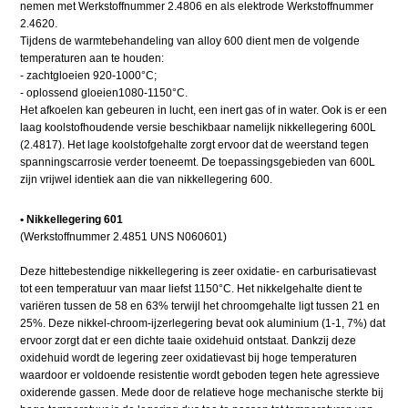
nemen met Werkstoffnummer 2.4806 en als elektrode Werkstoffnummer
2.4620.
Tijdens de warmtebehandeling van alloy 600 dient men de volgende
temperaturen aan te houden:
- zachtgloeien 920-1000°C;
- oplossend gloeien1080-1150°C.
Het afkoelen kan gebeuren in lucht, een inert gas of in water. Ook is er een
laag koolstofhoudende versie beschikbaar namelijk nikkellegering 600L
(2.4817). Het lage koolstofgehalte zorgt ervoor dat de weerstand tegen
spanningscarrosie verder toeneemt. De toepassingsgebieden van 600L
zijn vrijwel identiek aan die van nikkellegering 600.
• Nikkellegering 601
(Werkstoffnummer 2.4851 UNS N060601)
Deze hittebestendige nikkellegering is zeer oxidatie- en carburisatievast
tot een temperatuur van maar liefst 1150°C. Het nikkelgehalte dient te
variëren tussen de 58 en 63% terwijl het chroomgehalte ligt tussen 21 en
25%. Deze nikkel-chroom-ijzerlegering bevat ook aluminium (1-1, 7%) dat
ervoor zorgt dat er een dichte taaie oxidehuid ontstaat. Dankzij deze
oxidehuid wordt de legering zeer oxidatievast bij hoge temperaturen
waardoor er voldoende resistentie wordt geboden tegen hete agressieve
oxiderende gassen. Mede door de relatieve hoge mechanische sterkte bij