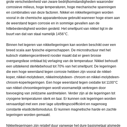
grote verscheidenheid van zware bedrijfsomstandigheden waaronder
corrosieve milieus, hoge temperaturen, hoge mechanische spanningen
en combinaties van deze factoren. Nikkel en nikkellegeringen worden
vooral in de chemische apparatenbouw gebruikt wanneer hoge eisen aan
de weerstand tegen corrosie en in sommige gevallen aan de
hittebestendigheid worden gesteld. Het smeltpunt van nikkel ligt in de
buurt van dat van staal namelijk 1456°C.
Binnen het legeren van nikkellegeringen kan worden beschikt over een
breed scala aan fysische eigenschappen. De microstructuur met het
kubisch vlakkengecentreerd rooster maakt dat er geen brosse
overgangsfase ontstaat bij verlaging van de temperatuur. Nikkel behoudt
een uitstekend sterktebehoud tot 70% van het smeltpunt. De legeringen
die een hoge weerstand tegen corrosie hebben zijn vooral de nikkel-
koper, nikkel-molybdeen, nikkelmolybdeen- chroom en nikkel-molybdeen-
chroom-koperlegeringen. Een hoge weerstand tegen oxidatie tot 1100°C
van nikkel-chroomlegeringen wordt voornamelijk verkregen door
toevoeging van zeldzame aardmetalen. Verder zijn al de legeringen tot
cryogene temperaturen sterk en taai. Er kunnen ook legeringen worden
vervaardigd met een zeer lage uitzettingscoëfficiënt en nagenoeg
constante elasticiteitsmodulus. Er kunnen magnetische harde en zachte
legeringen worden gemaakt.
Nikkellegeringen zijn relatief duur vanwege het dure basismetaal alsmede