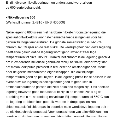
Er zijn diverse nikkellegeringen en onderstaand wordt alleen
de 600-serie behandeld:
•
Nikkellegering 600
(Werkstoffnummer 2.4816 - UNS N06600)
Nikkellegering 600 is een niet hardbare nikkel-chroomijzerlegering die
speciaal ontwikkeld is voor nat-chemische toepassingen en voor het
gebruik bij hoge temperaturen. De globale samenstelling is 14-17%
chroom, 6-10% ijzer en de rest nikkel. De veelzijdigheid van deze legering
heeft ertoe geleid dat de legering wordt gebruikt vanaf zeer lage
temperaturen tot circa 1050°C. Dankzij het chroom is de legering geschikt
om in oxiderende milieus te gebruiken terwijl het nikkel ervoor zorgt dat
het metaal ook prima presteert in reducerende omstandigheden. Mede
door de goede mechanische eigenschappen, die ook bij hoge
temperaturen goed op peil blijven, is de legering prima toe te passen in de
ovenbouw. De legering is ook bijzonder goed te gebruiken in
ammoniakhoudende gassen die zelfs opkolend mogen zijn. Ook heeft de
legering bewezen goed toepasbaar te zijn in de chemie zoals bij de
bereiding van o.m. natronloog en vetzuur. Bij temperaturen tot 550°C kan
de legering probleemloos gebruikt worden in droge gassen zoals
chloorwaterstof of chloorgas. In beperkte mate wordt deze legering ook in
de elektrotechniek toegepast. Voor toepassingen van alloy 600 kan men
voorts o.m. denken aan de ammoniakbereiding, gasopkolinginstallaties,