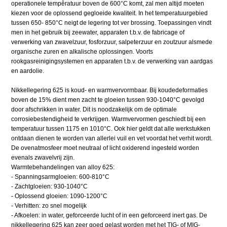
operationele tempêratuur boven de 600°C komt, zal men altijd moeten
kiezen voor de oplossend gegloeide kwaliteit. In het temperatuurgebied
tussen 650- 850°C neigt de legering tot ver brossing. Toepassingen vindt
men in het gebruik bij zeewater, apparaten t.b.v. de fabricage of
verwerking van zwavelzuur, fosforzuur, salpeterzuur en zoutzuur alsmede
organische zuren en alkalische oplossingen. Voorts
rookgasreinigingsystemen en apparaten t.b.v. de verwerking van aardgas
en aardolie.
Nikkellegering 625 is koud- en warmvervormbaar. Bij koudedeformaties
boven de 15% dient men zacht te gloeien tussen 930-1040°C gevolgd
door afschrikken in water. Dit is noodzakelijk om de optimale
corrosiebestendigheid te verkrijgen. Warmvervormen geschiedt bij een
temperatuur tussen 1175 en 1010°C. Ook hier geldt dat alle werkstukken
ontdaan dienen te worden van allerlei vuil en vet voordat het verhit wordt.
De ovenatmosfeer moet neutraal of licht oxiderend ingesteld worden
evenals zwavelvrij zijn.
Warmtebehandelingen van alloy 625:
- Spanningsarmgloeien: 600-810°C
- Zachtgloeien: 930-1040°C
- Oplossend gloeien: 1090-1200°C
- Verhitten: zo snel mogelijk
- Afkoelen: in water, geforceerde lucht of in een geforceerd inert gas. De
nikkellegering 625 kan zeer goed gelast worden met het TIG- of MIG-