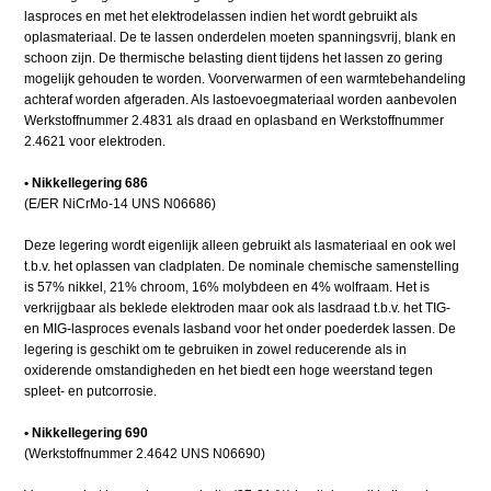
lasproces en met het elektrodelassen indien het wordt gebruikt als
oplasmateriaal. De te lassen onderdelen moeten spanningsvrij, blank en
schoon zijn. De thermische belasting dient tijdens het lassen zo gering
mogelijk gehouden te worden. Voorverwarmen of een warmtebehandeling
achteraf worden afgeraden. Als lastoevoegmateriaal worden aanbevolen
Werkstoffnummer 2.4831 als draad en oplasband en Werkstoffnummer
2.4621 voor elektroden.
• Nikkellegering 686
(E/ER NiCrMo-14 UNS N06686)
Deze legering wordt eigenlijk alleen gebruikt als lasmateriaal en ook wel
t.b.v. het oplassen van cladplaten. De nominale chemische samenstelling
is 57% nikkel, 21% chroom, 16% molybdeen en 4% wolfraam. Het is
verkrijgbaar als beklede elektroden maar ook als lasdraad t.b.v. het TIG-
en MIG-lasproces evenals lasband voor het onder poederdek lassen. De
legering is geschikt om te gebruiken in zowel reducerende als in
oxiderende omstandigheden en het biedt een hoge weerstand tegen
spleet- en putcorrosie.
• Nikkellegering 690
(Werkstoffnummer 2.4642 UNS N06690)