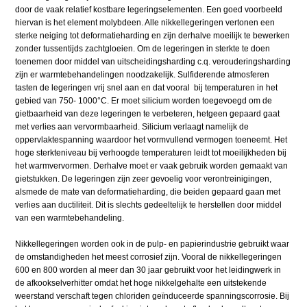
door de vaak relatief kostbare legeringselementen. Een goed voorbeeld
hiervan is het element molybdeen. Alle nikkellegeringen vertonen een
sterke neiging tot deformatieharding en zijn derhalve moeilijk te bewerken
zonder tussentijds zachtgloeien. Om de legeringen in sterkte te doen
toenemen door middel van uitscheidingsharding c.q. verouderingsharding
zijn er warmtebehandelingen noodzakelijk. Sulfiderende atmosferen
tasten de legeringen vrij snel aan en dat vooral bij temperaturen in het
gebied van 750- 1000°C. Er moet silicium worden toegevoegd om de
gietbaarheid van deze legeringen te verbeteren, hetgeen gepaard gaat
met verlies aan vervormbaarheid. Silicium verlaagt namelijk de
oppervlaktespanning waardoor het vormvullend vermogen toeneemt. Het
hoge sterkteniveau bij verhoogde temperaturen leidt tot moeilijkheden bij
het warmvervormen. Derhalve moet er vaak gebruik worden gemaakt van
gietstukken. De legeringen zijn zeer gevoelig voor verontreinigingen,
alsmede de mate van deformatieharding, die beiden gepaard gaan met
verlies aan ductiliteit. Dit is slechts gedeeltelijk te herstellen door middel
van een warmtebehandeling.
Nikkellegeringen worden ook in de pulp- en papierindustrie gebruikt waar
de omstandigheden het meest corrosief zijn. Vooral de nikkellegeringen
600 en 800 worden al meer dan 30 jaar gebruikt voor het leidingwerk in
de afkookselverhitter omdat het hoge nikkelgehalte een uitstekende
weerstand verschaft tegen chloriden geïnduceerde spanningscorrosie. Bij