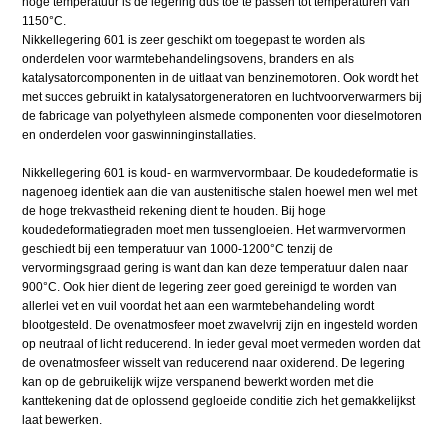
hoge temperatuur is de legering dus toe te passen tot temperaturen van
1150°C.
Nikkellegering 601 is zeer geschikt om toegepast te worden als
onderdelen voor warmtebehandelingsovens, branders en als
katalysatorcomponenten in de uitlaat van benzinemotoren. Ook wordt het
met succes gebruikt in katalysatorgeneratoren en luchtvoorverwarmers bij
de fabricage van polyethyleen alsmede componenten voor dieselmotoren
en onderdelen voor gaswinninginstallaties.
Nikkellegering 601 is koud- en warmvervormbaar. De koudedeformatie is
nagenoeg identiek aan die van austenitische stalen hoewel men wel met
de hoge trekvastheid rekening dient te houden. Bij hoge
koudedeformatiegraden moet men tussengloeien. Het warmvervormen
geschiedt bij een temperatuur van 1000-1200°C tenzij de
vervormingsgraad gering is want dan kan deze temperatuur dalen naar
900°C. Ook hier dient de legering zeer goed gereinigd te worden van
allerlei vet en vuil voordat het aan een warmtebehandeling wordt
blootgesteld. De ovenatmosfeer moet zwavelvrij zijn en ingesteld worden
op neutraal of licht reducerend. In ieder geval moet vermeden worden dat
de ovenatmosfeer wisselt van reducerend naar oxiderend. De legering
kan op de gebruikelijk wijze verspanend bewerkt worden met die
kanttekening dat de oplossend gegloeide conditie zich het gemakkelijkst
laat bewerken.