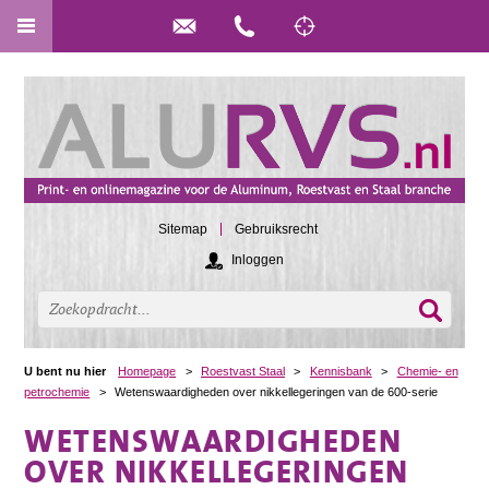
Sitemap
Gebruiksrecht
Inloggen
U bent nu hier
Homepage
>
Roestvast Staal
>
Kennisbank
>
Chemie- en
petrochemie
>
Wetenswaardigheden over nikkellegeringen van de 600-serie
WETENSWAARDIGHEDEN
OVER NIKKELLEGERINGEN