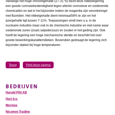
Vanwege het hoge chroomgehalte (27-31 %) bezit deze nikkellegering
een goede corrosiebestendigheid tegen allerlei corrosieve en oxiderende
chemicaliën en dat in het bijzonder indien de reagentia zijn verontreinigd
met fluoriden. Het nikkelgehalte dient minimaal58% te zijn en het
ijzergehalte ligt tussen 7-11%. Toepassingen vindt men o.a. in de
nucleaire industrie maar ook in de chemische industrie en met name waar
oxiderende zuren (zoals salpeterzuur) en zouten in het geding zijn. Ook
heeft de legering een hoge mechanische sterkte en beschikt het over
goede bewerkingskarakteristieken. Bovendien gedraagt de legering zich
bijzonder stabiel bij hoge temperaturen.
Terug
Print deze pagina
BEDRIJVEN
Harald Pihl AB
Hart b.v.
Merinox
Nicomet-Trading