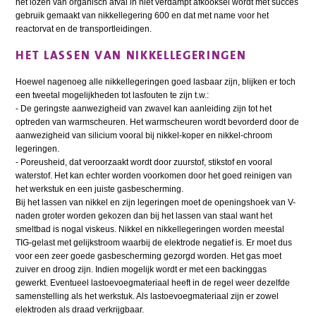
het lozen van organisch afval in niet verdampt afkooksel wordt met succes
gebruik gemaakt van nikkellegering 600 en dat met name voor het
reactorvat en de transportleidingen.
HET LASSEN VAN NIKKELLEGERINGEN
Hoewel nagenoeg alle nikkellegeringen goed lasbaar zijn, blijken er toch
een tweetal mogelijkheden tot lasfouten te zijn t.w.:
- De geringste aanwezigheid van zwavel kan aanleiding zijn tot het
optreden van warmscheuren. Het warmscheuren wordt bevorderd door de
aanwezigheid van silicium vooral bij nikkel-koper en nikkel-chroom
legeringen.
- Poreusheid, dat veroorzaakt wordt door zuurstof, stikstof en vooral
waterstof. Het kan echter worden voorkomen door het goed reinigen van
het werkstuk en een juiste gasbescherming.
Bij het lassen van nikkel en zijn legeringen moet de openingshoek van V-
naden groter worden gekozen dan bij het lassen van staal want het
smeltbad is nogal viskeus. Nikkel en nikkellegeringen worden meestal
TIG-gelast met gelijkstroom waarbij de elektrode negatief is. Er moet dus
voor een zeer goede gasbescherming gezorgd worden. Het gas moet
zuiver en droog zijn. Indien mogelijk wordt er met een backinggas
gewerkt. Eventueel lastoevoegmateriaal heeft in de regel weer dezelfde
samenstelling als het werkstuk. Als lastoevoegmateriaal zijn er zowel
elektroden als draad verkrijgbaar.