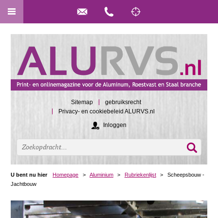
Sitemap
gebruiksrecht
Privacy- en cookiebeleid ALURVS.nl
Inloggen
U bent nu hier
Homepage
>
Aluminium
>
Rubriekenlijst
>
Scheepsbouw -
Jachtbouw