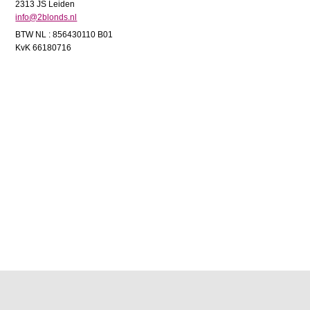
2313 JS Leiden
info@2blonds.nl
BTW NL : 856430110 B01
KvK 66180716