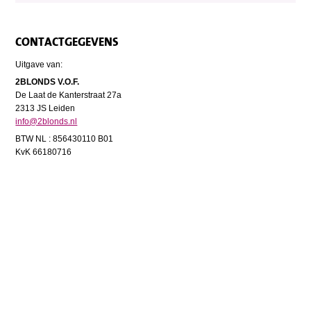
CONTACTGEGEVENS
Uitgave van:
2BLONDS V.O.F.
De Laat de Kanterstraat 27a
2313 JS Leiden
info@2blonds.nl
BTW NL : 856430110 B01
KvK 66180716