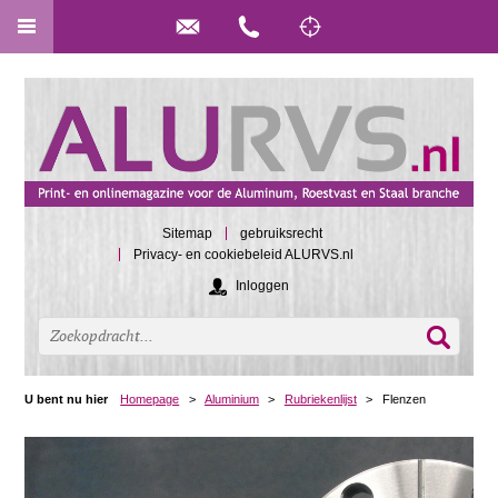
Sitemap
gebruiksrecht
Privacy- en cookiebeleid ALURVS.nl
Inloggen
U bent nu hier
Homepage
>
Aluminium
>
Rubriekenlijst
>
Flenzen