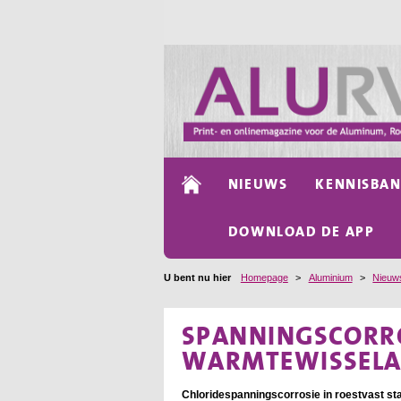
NIEUWS
KENNISBA
DOWNLOAD DE APP
U bent nu hier
Homepage
>
Aluminium
>
Nieuw
SPANNINGSCORRO
WARMTEWISSEL
Chloridespanningscorrosie in roestvast st