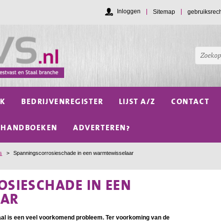
Inloggen
Sitemap
gebruiksrec
NK
BEDRIJVENREGISTER
LIJST A/Z
CONTACT
HANDBOEKEN
ADVERTEREN?
s
>
Spanningscorrosieschade in een warmtewisselaar
SIESCHADE IN EEN
AAR
aal is een veel voorkomend probleem. Ter voorkoming van de