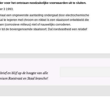
er voor het ontstaan noodzakelijke voorwaarden uit te sluiten.
er 3 1993.
teriaal een ongewenste aantasting ondergaat door electrochemische
aal te legeren met chroom en nikkel is een staalsoort ontwikkeld die
n (corrosieve milieus) niet of nauwelijks corroderen.
 tot de bovengenoemde staalsoort. Dat roestvastheid een relatief
brief en blijf op de hoogte van alle
inium Roestvast en Staal branche!