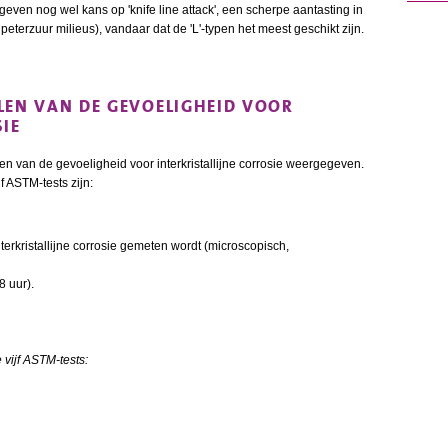
 geven nog wel kans op 'knife line attack', een scherpe aantasting in
eterzuur milieus), vandaar dat de 'L'-typen het meest geschikt zijn.
LEN VAN DE GEVOELIGHEID VOOR
SIE
llen van de gevoeligheid voor interkristallijne corrosie weergegeven.
f ASTM-tests zijn:
erkristallijne corrosie gemeten wordt (microscopisch,
8 uur).
 vijf ASTM-tests: