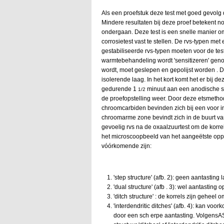
Als een proefstuk deze test met goed gevol
Mindere resultaten bij deze proef betekent n
ondergaan. Deze test is een snelle manier om
corrosietest vast te stellen. De rvs-typen met
gestabiliseerde rvs-typen moeten voor de te
warmtebehandeling wordt 'sensitizeren' geno
wordt, moet geslepen en gepolijst worden . D
isolerende laag. In het kort komt het er bij 
gedurende 1
minuut aan een anodische s
1/2
de proefopstelling weer. Door deze etsmet
chroomcarbiden bevinden zich bij een voor int
chroomarme zone bevindt zich in de buurt van 
gevoelig rvs na de oxaalzuurtest om de korr
het microscoopbeeld van het aangeëtste opper
vóórkomende zijn:
'step structure' (afb. 2): geen aantasting
'dual structure' (afb . 3): wel aantastin
'ditch structure' : de korrels zijn gehee
'interdendritic ditches' (afb. 4): kan voo
door een sch erpe aantasting. Volgens