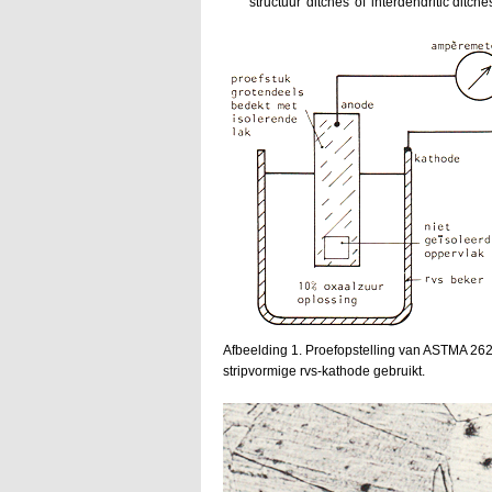
structuur 'ditches' of 'interdendritic ditche
Afbeelding 1. Proefopstelling van ASTMA 262
stripvormige rvs-kathode gebruikt.