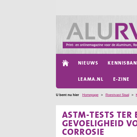
NIEUWS
KENNISBA
LEAMA.NL
E-ZINE
U bent nu hier
Homepage
>
Roestvast Staal
>
ASTM-TESTS TER 
GEVOELIGHEID VO
CORROSIE