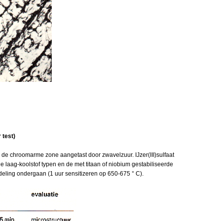
 test)
de chroomarme zone aangetast door zwavelzuur. IJzer(III)sulfaat
De laag-koolstof typen en de met titaan of niobium gestabiliseerde
eling ondergaan (1 uur sensitizeren op 650-675 ° C).