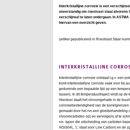
Interkristallijne corrosie is een verschijns
onverstandig om roestvast staal alvorens h
verschijnsel te laten ondergaan. In ASTMA A 
hiervan een overzicht geven.
(artikel gepubliceerd in Roestvast Staal numm
INTERKRISTALLIJNE CORRO
Interkristallijne corrosie ontstaat t.g.v. een p
komt interkristallijne corrosie vaak voor bij 
gedurende een bepaalde tijd op een tempera
lassen). In dit temperatuurtraject vindt op d
Hierdoor daalt het chroomgehalte in de buu
corrosiebestendigheid van de korrelgrenzen
gemaakt door het rvs een gloeibehandeling 
chroomcarbiden op) en vervolgens af te schri
rvs -typen die uitscheiding van carbiden bepe
AISI304L, 'L' staat voor Low Carbon) en de zgn.