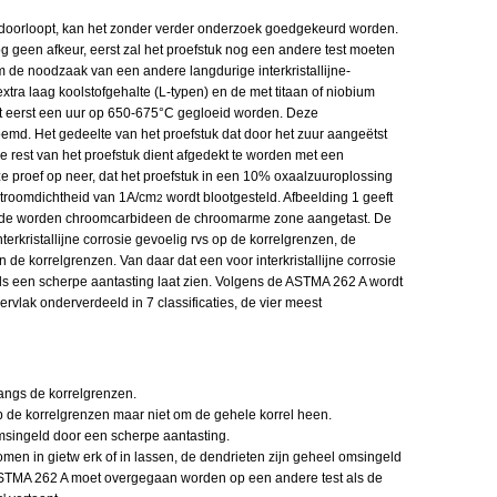
g doorloopt, kan het zonder verder onderzoek goedgekeurd worden.
og geen afkeur, eerst zal het proefstuk nog een andere test moeten
 de noodzaak van een andere langdurige interkristallijne-
 extra laag koolstofgehalte (L-typen) en de met titaan of niobium
st eerst een uur op 650-675°C gegloeid worden. Deze
emd. Het gedeelte van het proefstuk dat door het zuur aangeëtst
e rest van het proefstuk dient afgedekt te worden met een
deze proef op neer, dat het proefstuk in een 10% oxaalzuuroplossing
troomdichtheid van 1A/cm
wordt blootgesteld. Afbeelding 1 geeft
2
hode worden chroomcarbideen de chroomarme zone aangetast. De
erkristallijne corrosie gevoelig rvs op de korrelgrenzen, de
de korrelgrenzen. Van daar dat een voor interkristallijne corrosie
els een scherpe aantasting laat zien. Volgens de ASTMA 262 A wordt
vlak onderverdeeld in 7 classificaties, de vier meest
 langs de korrelgrenzen.
g op de korrelgrenzen maar niet om de gehele korrel heen.
l omsingeld door een scherpe aantasting.
rkomen in gietw erk of in lassen, de dendrieten zijn geheel omsingeld
ASTMA 262 A moet overgegaan worden op een andere test als de