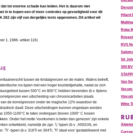
Dacapo
el dat tot enorme schade kan leiden. Het is daarom niet
Derust
et in te kopen een of meer controles op gevoeligheid voor dit
Hitard
262 zijn vijf van dergelijke tests opgenomen. Dit artikel wil
Multina
Roba M
Rovast
er 1, 1986- artikel 116)
RVS N
Salomo
Sir Jo
SIE
SRI BV
STAPPE
otentiaalverschil tussen de kristalgrenzen en de matrix. Watrvs betreft,
Van Ge
austenitische rvs-typen met een hoger koolstofgehalte, nadat ze zich
Vecom 
tuurgebied tussen 500°C en 800°C hebben bevonden (b.v. tijdens
e korrelgrenzen een uitscheiding van chroomcarbiden plaats.
Vinçot
rt van de korrelgrenzen onder de magische 12% waardoor de
Witte 
 drastisch daalt. Deze uitscheidingen kunnen ongedaan worden
op 1050-1100°C te laten ondergaan (boven 1000° C lossen
RU
kken. Onder het motto 'voorkomen is beter dan genezen' zijn enkele
Algem
rken ontwikkeld, namelijk de zgn. 'L'-typen (b.v . AISI316L en
 'Ti' -typen (b.v. 316Ti en 304Ti, 'Ti' staat voor 'gestabiliseerd met
Corros