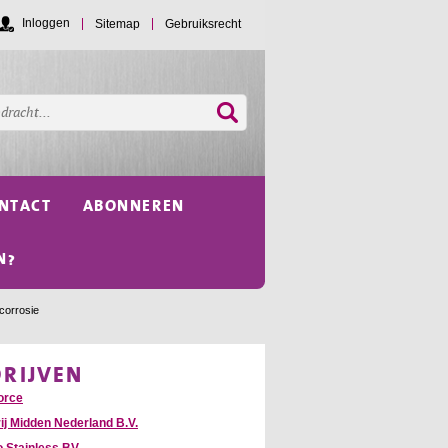
Inloggen
Sitemap
Gebruiksrecht
NTACT
ABONNEREN
N?
 corrosie
DRIJVEN
orce
ij Midden Nederland B.V.