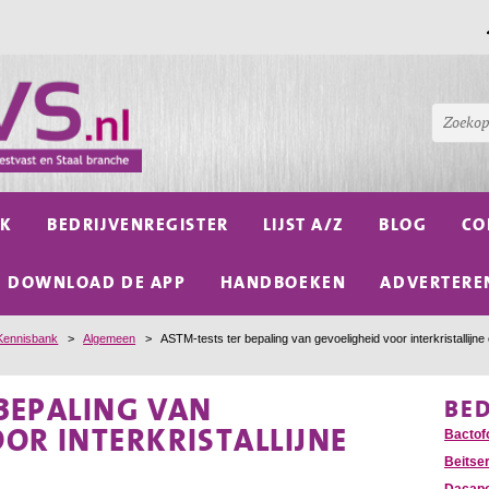
NK
BEDRIJVENREGISTER
LIJST A/Z
BLOG
CO
DOWNLOAD DE APP
HANDBOEKEN
ADVERTERE
Kennisbank
>
Algemeen
>
ASTM-tests ter bepaling van gevoeligheid voor interkristallijne
BEPALING VAN
BE
OR INTERKRISTALLIJNE
Bactof
Beitser