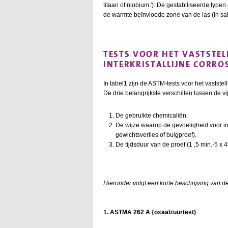
titaan of niobium '). De gestabiliseerde typen
de warmte beïnvloede zone van de las (in salp
TESTS VOOR HET VASTSTEL
INTERKRISTALLIJNE CORRO
In tabel1 zijn de ASTM-tests voor het vastste
De drie belangrijkste verschillen tussen de vij
De gebruikte chemicaliën.
De wijze waarop de gevoeligheid voor int
gewichtsverlies of buigproef).
De tijdsduur van de proef (1 ,5 min.-5 x 4
Hieronder volgt een korte beschrijving van de
1. ASTMA 262 A {oxaalzuurtest)