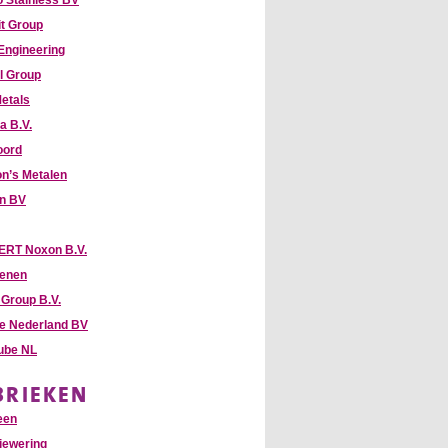
 Stainless BV
it Group
 Engineering
l Group
etals
a B.V.
oord
n’s Metalen
hn BV
RT Noxon B.V.
enen
Group B.V.
te Nederland BV
Tube NL
BRIEKEN
een
iewering