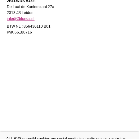
2BLONDS V.O.F.
De Laat de Kanterstraat 27a
2313 JS Leiden
info@2blonds.nl
BTW NL : 856430110 B01
KvK 66180716
ALURVS gebruikt cookies om social media integratie op onze websites