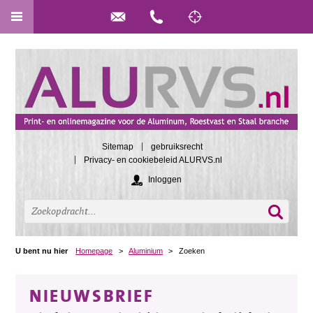
Sitemap
gebruiksrecht
Privacy- en cookiebeleid ALURVS.nl
Inloggen
U bent nu hier
Homepage
>
Aluminium
>
Zoeken
NIEUWSBRIEF