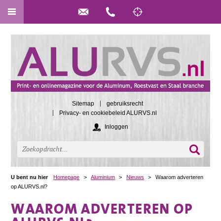
Sitemap
gebruiksrecht
Privacy- en cookiebeleid ALURVS.nl
Inloggen
U bent nu hier
Homepage
>
Aluminium
>
Nieuws
>
Waarom adverteren
op ALURVS.nl?
WAAROM ADVERTEREN OP