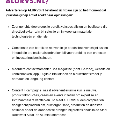
ALURVS.NL?
Adverteren op ALURVS.nl betekent zichtbaar zijn op het moment dat
jouw doelgroep actief zoekt naar oplossingen:
Zeer gerichte doelgroep
: je bereikt vakspecialisten en beslissers die
direct betrokken zijn bij selectie en in
-
koop van materialen,
technologieën en diensten.
Combinatie van bereik en relevantie
: je boodschap verschijnt tussen
inhoud die professionals gebruiken bij
voorbereiding van projecten
en investeringsbeslissingen.
Meerdere contactmomenten
: via magazine (print + e-zine), website en
kennisbanken, app, Digitale Biblio
theek en nieuwsbrief creëer je
herhaald en langdurig contact.
Content + campagne
: naast advertentieruimte kun je nieuws,
productintroducties, cases en events inzetten
om expertise en
zichtbaarheid te versterken.
Zo biedt ALURVS.nl een compleet en
doelgericht platform om jouw organisatie, producten en diensten
optimaal onder de aandacht te brengen bij professionals in de Staal-
Roestvast Staal- en Aluminiumbranche.