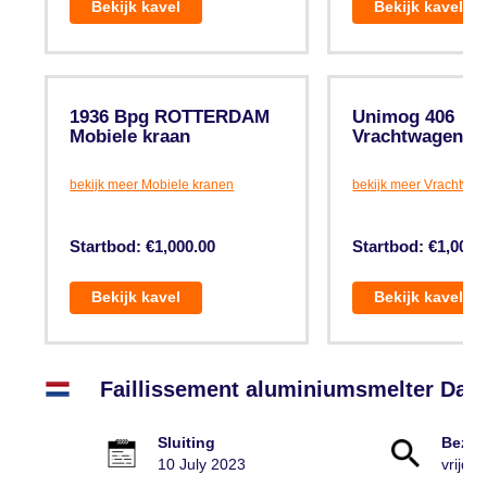
Bekijk kavel
Bekijk kavel
1936 Bpg ROTTERDAM
Unimog 406
Mobiele kraan
Vrachtwagen, p
bekijk meer Mobiele kranen
bekijk meer Vrachtwa
Startbod: €1,000.00
Startbod: €1,000.
Bekijk kavel
Bekijk kavel
Faillissement aluminiumsmelter Dam
Sluiting
Bezic
10 July 2023
vrijdag