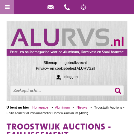
Sitemap
gebruiksrecht
Privacy- en cookiebeleid ALURVS.nl
Inloggen
U bent nu hier
Homepage
>
Aluminium
>
Nieuws
>
Troostwijk Auctions -
Faillissement aluminiumsmelter Damco Aluminium (Aldel)
TROOSTWIJK AUCTIONS -