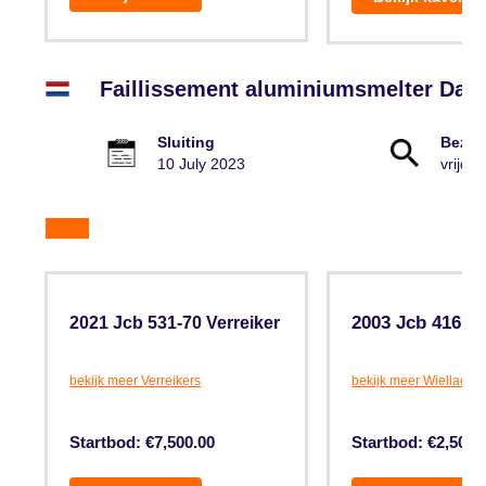
Faillissement aluminiumsmelter Dam
Sluiting
Bezic
10 July 2023
vrijdag
2003 Jcb 416 S
2021 Jcb 531-70 Verreiker
bekijk meer Verreikers
bekijk meer Wiellader
Startbod: €7,500.00
Startbod: €2,500.