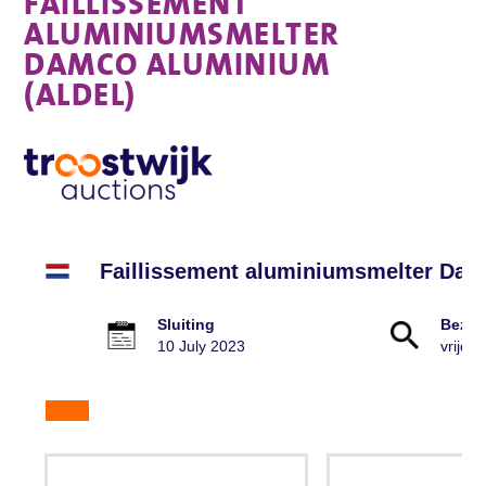
FAILLISSEMENT
ALUMINIUMSMELTER
DAMCO ALUMINIUM
(ALDEL)
Faillissement aluminiumsmelter Dam
Sluiting
Bezic
10 July 2023
vrijdag