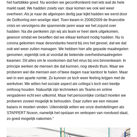
het hartstikke goed. Nu worden we geconfronteerd met iets wat de hele
markt raakt. We hadden zoiets van: daar komen we ook wel weer
overheen. Als je naar de afgelopen dertig jaar kijkt hadden we eerst door
de Golfoorlog een woelige start. Toen kwam in 2008/2009 de financiële
crisis en vervolgens die spannende jaren waar we het zojuist over
hadden. Na die perikelen zijn wij als team er heel sterk uitgekomen,
gewoon omdat we beseften dat we elkaar keihard nodig hadden. Nu is
corona gekomen maar desondanks heerst bij ons het gevoel, dat we dat
ook wel weer zullen managen. We hebben hier alle gepaste maatregelen
genomen, eigenlijk ook al voordat de bekende overheidsmaatregelen
kwamen. Dit alles om te voorkomen dat het virus bij ons binnenkwam. In
principe werken de mensen die dat kunnen, nog steeds thuis. Maar we
proberen wel die mensen een of twee dagen naar kantoor te halen. Maar
wel in een aparte ruimte. Zo kunnen ze toch weer feeling krijgen met de
werkvloer. We willen het sociale aspect als collega’s toch een beetje
omhoog houden. Natuurlijk zijn technieken als Teams en online
vergaderen echt een uitkomst. Maar het persoonlijke contact moeten we
proberen zoveel mogelijk te behouden. Daar zullen we een nieuwe
balans in moeten vinden. Uiteindelijk willen we onze doelstellingen als
STAPPERT Noxon, namelijk het opslaan en verkopen van roestvast staal,
zo goed mogelijk nakomen.”