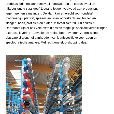
brede assortiment aan roestvast hoogwaardig en corrosievast en
hittebestendig staal geeft toegang tot een veelvoud aan producten,
legeringen en afmetingen. De klant kan er terecht voor rondstaf,
machinepijp, platstaf, spieënstaal, vier- of zeskantstaal, buizen en
fittingen, hoek, profielen en platen. In totaal zo’n 20.000 artikelen.
Daarnaast zijn er ook vele extra diensten mogelijk: speciale verpakkingen,
expresse levering, aanvullende metaalbeproevingen, zagen, slijpen,
glasparelstralen, het aanhouden van klantspecifieke voorraden en
spectografische analyse. Met recht one-stop-shopping dus.