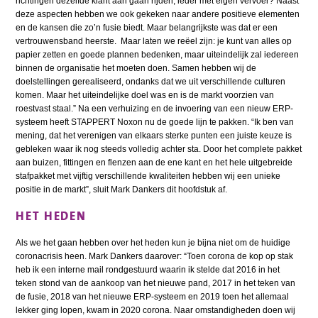
richtingen dezelfde klant aan gaan rijden, ieder met eigen vervoer? Naast
deze aspecten hebben we ook gekeken naar andere positieve elementen
en de kansen die zo’n fusie biedt. Maar belangrijkste was dat er een
vertrouwensband heerste. Maar laten we reëel zijn: je kunt van alles op
papier zetten en goede plannen bedenken, maar uiteindelijk zal iedereen
binnen de organisatie het moeten doen. Samen hebben wij de
doelstellingen gerealiseerd, ondanks dat we uit verschillende culturen
komen. Maar het uiteindelijke doel was en is de markt voorzien van
roestvast staal.” Na een verhuizing en de invoering van een nieuw ERP-
systeem heeft STAPPERT Noxon nu de goede lijn te pakken. “Ik ben van
mening, dat het verenigen van elkaars sterke punten een juiste keuze is
gebleken waar ik nog steeds volledig achter sta. Door het complete pakket
aan buizen, fittingen en flenzen aan de ene kant en het hele uitgebreide
stafpakket met vijftig verschillende kwaliteiten hebben wij een unieke
positie in de markt”, sluit Mark Dankers dit hoofdstuk af.
HET HEDEN
Als we het gaan hebben over het heden kun je bijna niet om de huidige
coronacrisis heen. Mark Dankers daarover: “Toen corona de kop op stak
heb ik een interne mail rondgestuurd waarin ik stelde dat 2016 in het
teken stond van de aankoop van het nieuwe pand, 2017 in het teken van
de fusie, 2018 van het nieuwe ERP-systeem en 2019 toen het allemaal
lekker ging lopen, kwam in 2020 corona. Naar omstandigheden doen wij