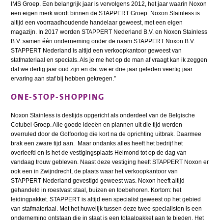
IMS Groep. Een belangrijk jaar is vervolgens 2012, het jaar waarin Noxon
een eigen merk wordt binnen de STAPPERT Groep. Noxon Stainless is
altijd een voorraadhoudende handelaar geweest, met een eigen
magazijn. In 2017 worden STAPPERT Nederland B.V. en Noxon Stainless
B.V. samen één onderneming onder de naam STAPPERT Noxon B.V.
STAPPERT Nederland is altijd een verkoopkantoor geweest van
stafmateriaal en specials. Als je me het op de man af vraagt kan ik zeggen
dat we dertig jaar oud zijn en dat we er drie jaar geleden veertig jaar
ervaring aan staf bij hebben gekregen.”
ONE-STOP-SHOPPING
Noxon Stainless is destijds opgericht als onderdeel van de Belgische
Cotubel Groep. Alle goede ideeën en plannen uit die tijd werden
overruled door de Golfoorlog die kort na de oprichting uitbrak. Daarmee
brak een zware tijd aan. Maar ondanks alles heeft het bedrijf het
overleefd en is het de vestigingsplaats Helmond tot op de dag van
vandaag trouw gebleven. Naast deze vestiging heeft STAPPERT Noxon er
ook een in Zwijndrecht, de plaats waar het verkoopkantoor van
STAPPERT Nederland gevestigd geweest was. Noxon heeft altijd
gehandeld in roestvast staal, buizen en toebehoren. Kortom: het
leidingpakket. STAPPERT is altijd een specialist geweest op het gebied
van stafmateriaal. Met het huwelijk tussen deze twee specialisten is een
onderneming ontstaan die in staat is een totaalpakket aan te bieden. Het