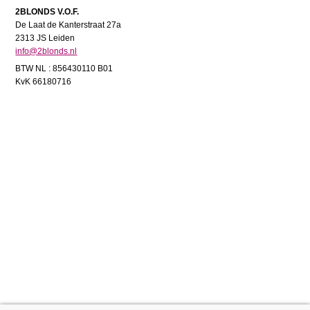
2BLONDS V.O.F.
De Laat de Kanterstraat 27a
2313 JS Leiden
info@2blonds.nl
BTW NL : 856430110 B01
KvK 66180716