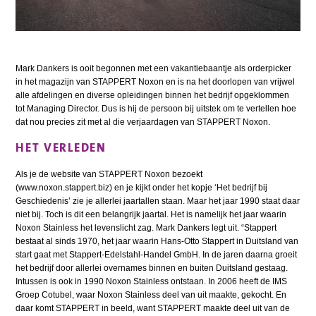
Mark Dankers is ooit begonnen met een vakantiebaantje als orderpicker
in het magazijn van STAPPERT Noxon en is na het doorlopen van vrijwel
alle afdelingen en diverse opleidingen binnen het bedrijf opgeklommen
tot Managing Director. Dus is hij de persoon bij uitstek om te vertellen hoe
dat nou precies zit met al die verjaardagen van STAPPERT Noxon.
HET VERLEDEN
Als je de website van STAPPERT Noxon bezoekt
(www.noxon.stappert.biz) en je kijkt onder het kopje ‘Het bedrijf bij
Geschiedenis’ zie je allerlei jaartallen staan. Maar het jaar 1990 staat daar
niet bij. Toch is dit een belangrijk jaartal. Het is namelijk het jaar waarin
Noxon Stainless het levenslicht zag. Mark Dankers legt uit. “Stappert
bestaat al sinds 1970, het jaar waarin Hans-Otto Stappert in Duitsland van
start gaat met Stappert-Edelstahl-Handel GmbH. In de jaren daarna groeit
het bedrijf door allerlei overnames binnen en buiten Duitsland gestaag.
Intussen is ook in 1990 Noxon Stainless ontstaan. In 2006 heeft de IMS
Groep Cotubel, waar Noxon Stainless deel van uit maakte, gekocht. En
daar komt STAPPERT in beeld, want STAPPERT maakte deel uit van de