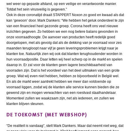
wel weer op gepaste afstand, op een veilige en verantwoorde manier.
Totdat het sein virusveilig is gegeven.”
Ook in deze coronatijd draait STAPPERT Noxon zo goed en kwaad als dat
kan ‘gewoon’ door. Mark Dankers: “We hebben het geluk onderdeel te zijn
van een financieel heel gezonde groep. Corona heeft ons veel nieuwe
inzichten gegeven. Zo hebben we een nog betere balans gevonden in
onze voorraadhoogte. De aanvoer van producten heeft redelijk goed
doorgelopen, met als gevolg dat als de dekking van je voorraad voor zes
maanden terugloopt naar vijf je geen leveringsproblemen krijgt naar je
klanten toe. Natuurlijk zien wij ook dat klanten terughoudender worden in
hun voorraadpositie. Daar letten wij heel scherp op in de markt en spelen
daarop in. Er zal voor de klanten geen lagere beschikbaarheid van
voorraden zijn. Dat is het voordeel van het deel uitmaken van een grote
groep. Wat wij even niet hebben, hebben ze bijvoorbeeld in België wel.
En als de markt weer aantrekt hebben we meer dan voldoende op
voorraad liggen, zodat wij de klanten alle service kunnen bieden die ze
gewend zijn en mogen verwachten van een roestvast staalhandelaar.
Momenteel zullen we waakzaam zijn, net als iedereen, en zullen we
klanten blijven steunen.
DE TOEKOMST (MET WEBSHOP)
“De realiteit is vandaag”, stelt Mark Dankers. Maar dat neemt niet weg, dat