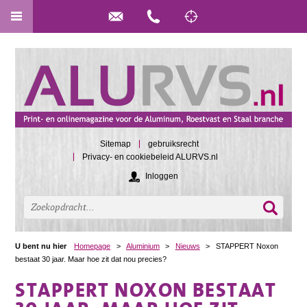
Sitemap
gebruiksrecht
Privacy- en cookiebeleid ALURVS.nl
Inloggen
U bent nu hier
Homepage
>
Aluminium
>
Nieuws
>
STAPPERT Noxon
bestaat 30 jaar. Maar hoe zit dat nou precies?
STAPPERT NOXON BESTAAT