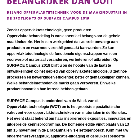
BELANGRIJKER DAN OOIT
BELANG OPPERVLAKTETECHNIEK VOOR DE MAAKINDUSTRIE IN
DE SPOTLIGHTS OP SURFACE CAMPUS 2018
Zonder oppervlaktetechnologie, geen producten.
Oppervlaktebehandeling is van essentieel belang voor de gehele
maakindustrie. Het is een werkgebied dat waarde toevoegt aan
producten en waarmee verschil gemaakt kan worden. Zo kan
oppervlaktetechnologie de functionele eigenschappen van een
voorwerp of materiaal veranderen, verbeteren of uitbreiden. Op
SURFACE Campus 2018 blijft u op de hoogte van de laatste
ontwikkelingen op het gebied van oppervlaktetechnologie. U ziet hoe
processen en bewerkingen efficiënter, beter of gemakkelijker kunnen.
Welke behandelmethoden de markt gaan veroveren. En welke
productinnovaties hun intrede hebben gedaan.
SURFACE Campus is onderdeel van de Week van de
Oppervlaktetechnologie (WOT) en is het grootste specialistische
vakevent voor oppervlaktetechnieken van materialen in de Benelux.
Het event staat bekend om haar inspirerende exposities, innovaties en
uitgebreide kennisprogramma. De komende editie vindt plaats van 13
t/m 15 november in de Brabanthallen ’s-Hertogenbosch. Kom met uw
ondernemersvraagstuk, applicatie-uitdaging of gebruikersbehoefte