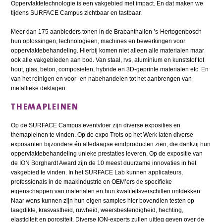
Oppervlaktetechnologie is een vakgebied met impact. En dat maken we
tijdens SURFACE Campus zichtbaar en tastbaar.
Meer dan 175 aanbieders tonen in de Brabanthallen ’s-Hertogenbosch
hun oplossingen, technologieën, machines en bewerkingen voor
oppervlaktebehandeling. Hierbij komen niet alleen alle materialen maar
ook alle vakgebieden aan bod. Van staal, rvs, aluminium en kunststof tot
hout, glas, beton, composieten, hybride en 3D-geprinte materialen etc. En
van het reinigen en voor- en nabehandelen tot het aanbrengen van
metallieke deklagen.
THEMAPLEINEN
Op de SURFACE Campus eventvloer zijn diverse exposities en
themapleinen te vinden. Op de expo Trots op het Werk laten diverse
exposanten bijzondere én alledaagse eindproducten zien, die dankzij hun
oppervlaktebehandeling unieke prestaties leveren. Op de expositie van
de ION Borghardt Award zijn de 10 meest duurzame innovaties in het
vakgebied te vinden. In het SURFACE Lab kunnen applicateurs,
professionals in de maakindustrie en OEM’ers de specifieke
eigenschappen van materialen en hun kwaliteitsverschillen ontdekken.
Naar wens kunnen zijn hun eigen samples hier bovendien testen op
laagdikte, krasvastheid, ruwheid, weersbestendigheid, hechting,
elasticiteit en porositeit. Diverse ION-experts zullen uitleg geven over de