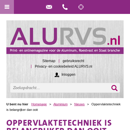
Sitemap
gebruiksrecht
Privacy- en cookiebeleid ALURVS.nl
Inloggen
U bent nu hier
Homepage
>
Aluminium
>
Nieuws
>
Oppervlaktetechniek
is belangrijker dan ooit
OPPERVLAKTETECHNIEK IS