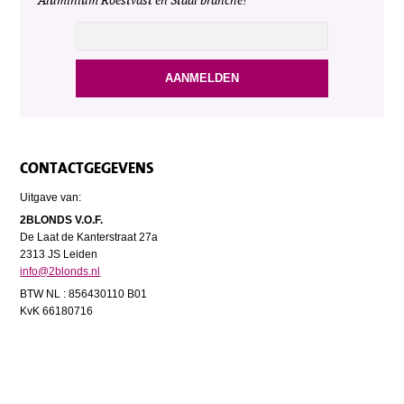
Aluminium Roestvast en Staal branche!
CONTACTGEGEVENS
Uitgave van:
2BLONDS V.O.F.
De Laat de Kanterstraat 27a
2313 JS Leiden
info@2blonds.nl
BTW NL : 856430110 B01
KvK 66180716