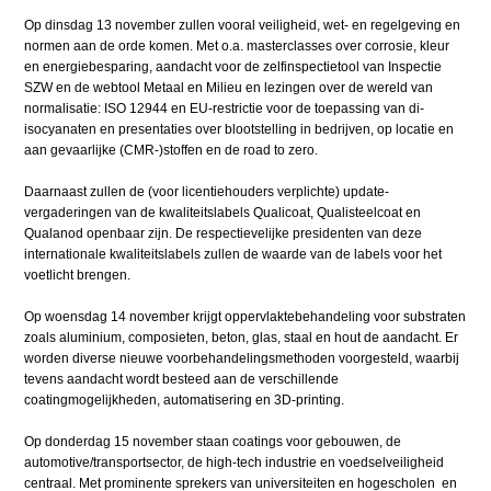
Op dinsdag 13 november zullen vooral veiligheid, wet- en regelgeving en
normen aan de orde komen. Met o.a. masterclasses over corrosie, kleur
en energiebesparing, aandacht voor de zelfinspectietool van Inspectie
SZW en de webtool Metaal en Milieu en lezingen over de wereld van
normalisatie: ISO 12944 en EU-restrictie voor de toepassing van di-
isocyanaten en presentaties over blootstelling in bedrijven, op locatie en
aan gevaarlijke (CMR-)stoffen en de road to zero.
Daarnaast zullen de (voor licentiehouders verplichte) update-
vergaderingen van de kwaliteitslabels Qualicoat, Qualisteelcoat en
Qualanod openbaar zijn. De respectievelijke presidenten van deze
internationale kwaliteitslabels zullen de waarde van de labels voor het
voetlicht brengen.
Op woensdag 14 november krijgt oppervlaktebehandeling voor substraten
zoals aluminium, composieten, beton, glas, staal en hout de aandacht. Er
worden diverse nieuwe voorbehandelingsmethoden voorgesteld, waarbij
tevens aandacht wordt besteed aan de verschillende
coatingmogelijkheden, automatisering en 3D-printing.
Op donderdag 15 november staan coatings voor gebouwen, de
automotive/transportsector, de high-tech industrie en voedselveiligheid
centraal. Met prominente sprekers van universiteiten en hogescholen en