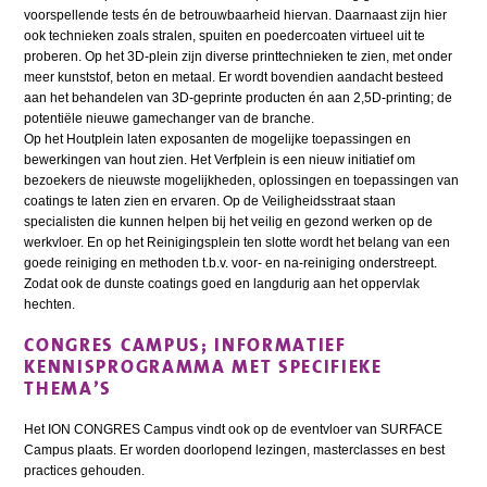
voorspellende tests én de betrouwbaarheid hiervan. Daarnaast zijn hier
ook technieken zoals stralen, spuiten en poedercoaten virtueel uit te
proberen. Op het 3D-plein zijn diverse printtechnieken te zien, met onder
meer kunststof, beton en metaal. Er wordt bovendien aandacht besteed
aan het behandelen van 3D-geprinte producten én aan 2,5D-printing; de
potentiële nieuwe gamechanger van de branche.
Op het Houtplein laten exposanten de mogelijke toepassingen en
bewerkingen van hout zien. Het Verfplein is een nieuw initiatief om
bezoekers de nieuwste mogelijkheden, oplossingen en toepassingen van
coatings te laten zien en ervaren. Op de Veiligheidsstraat staan
specialisten die kunnen helpen bij het veilig en gezond werken op de
werkvloer. En op het Reinigingsplein ten slotte wordt het belang van een
goede reiniging en methoden t.b.v. voor- en na-reiniging onderstreept.
Zodat ook de dunste coatings goed en langdurig aan het oppervlak
hechten.
CONGRES CAMPUS; INFORMATIEF
KENNISPROGRAMMA MET SPECIFIEKE
THEMA’S
Het ION CONGRES Campus vindt ook op de eventvloer van SURFACE
Campus plaats. Er worden doorlopend lezingen, masterclasses en best
practices gehouden.