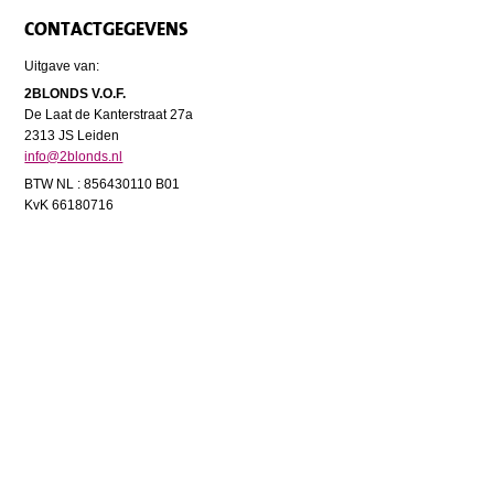
CONTACTGEGEVENS
Uitgave van:
2BLONDS V.O.F.
De Laat de Kanterstraat 27a
2313 JS Leiden
info@2blonds.nl
BTW NL : 856430110 B01
KvK 66180716