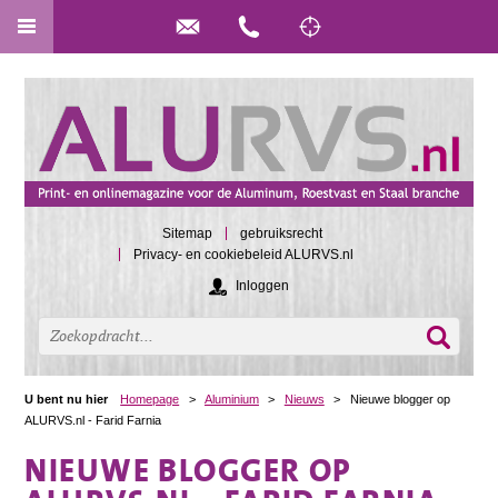
Sitemap
gebruiksrecht
Privacy- en cookiebeleid ALURVS.nl
Inloggen
U bent nu hier
Homepage
>
Aluminium
>
Nieuws
>
Nieuwe blogger op
ALURVS.nl - Farid Farnia
NIEUWE BLOGGER OP