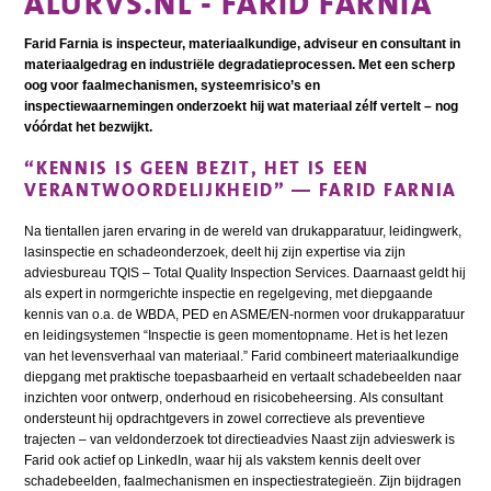
ALURVS.NL - FARID FARNIA
Farid Farnia i
s inspecteur, materiaalkundige, adviseur en consultant in
materiaalgedrag en industriële degradatieprocessen. Met een scherp
oog voor faalmechanismen, systeemrisico’s en
inspectiewaarnemingen onderzoekt hij wat materiaal zélf vertelt – nog
vóórdat het bezwijkt.
“
KENNIS IS GEEN BEZIT, HET IS EEN
VERANTWOORDELIJKHEID
”
—
FARID FARNIA
Na tientallen jaren ervaring in de wereld van drukapparatuur, leidingwerk,
lasinspectie
en schadeonderzoek, deelt hij zijn expertise via zijn
adviesbureau TQIS – Total Quality Inspection Services.
Daarnaast geldt hij
als expert in normgerichte inspectie en regelgeving, met diepgaande
kennis van o.a. de WBDA, PED en ASME/EN-normen voor drukapparatuur
en
leidingsystemen
“Inspectie is geen momentopname. Het is het lezen
van het levensverhaal van materiaal.”
Farid combineert materiaalkundige
diepgang met praktische toepasbaarheid en vertaalt schadebeelden naar
inzichten voor ontwerp, onderhoud en risicobeheersing.
Als consultant
ondersteunt hij opdrachtgevers in zowel correctieve als preventieve
trajecten – van veldonderzoek tot directieadvies
Naast zijn advieswerk is
Farid ook actief op LinkedIn, waar hij als vakstem kennis deelt over
schadebeelden, faalmechanismen en inspectiestrategieën.
Zijn bijdragen