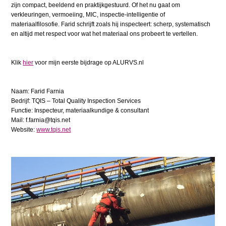
zijn compact, beeldend en praktijkgestuurd.
Of het nu gaat om
verkleuringen, vermoeiing, MIC, inspectie-intelligentie of
materiaalfilosofie
.
Farid schrijft zoals hij inspecteert: s
cherp, systematisch
en altijd met respect voor wat het materiaal ons probeert te vertellen.
Klik
hier
voor mijn eerste bijdrage op ALURVS.nl
Naam: Farid Farnia
Bedrijf
: TQIS – Total Quality Inspection Services
Functie: Inspecteur, materiaalkundige & consultant
Mail: f
.
farnia@
tqis
.net
Website:
www.tqis.net