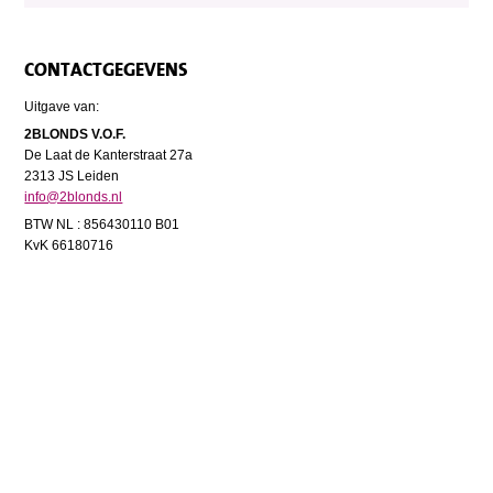
CONTACTGEGEVENS
Uitgave van:
2BLONDS V.O.F.
De Laat de Kanterstraat 27a
2313 JS Leiden
info@2blonds.nl
BTW NL : 856430110 B01
KvK 66180716