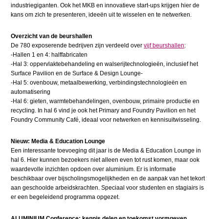
industriegiganten. Ook het MKB en innovatieve start-ups krijgen hier de
kans om zich te presenteren, ideeën uit te wisselen en te netwerken.
Overzicht van de beurshallen
De 780 exposerende bedrijven zijn verdeeld over
vijf beurshallen
:
-Hallen 1 en 4: halffabricaten
-Hal 3: oppervlaktebehandeling en walserijtechnologieën, inclusief het
Surface Pavilion en de Surface & Design Lounge-
-Hal 5: ovenbouw, metaalbewerking, verbindingstechnologieën en
automatisering
-Hal 6: gieten, warmtebehandelingen, ovenbouw, primaire productie en
recycling. In hal 6 vind je ook het Primary and Foundry Pavilion en het
Foundry Community Café, ideaal voor netwerken en kennisuitwisseling.
Nieuw: Media & Education Lounge
Een interessante toevoeging dit jaar is de Media & Education Lounge in
hal 6. Hier kunnen bezoekers niet alleen even tot rust komen, maar ook
waardevolle inzichten opdoen over aluminium. Er is informatie
beschikbaar over bijscholingsmogelijkheden en de aanpak van het tekort
aan geschoolde arbeidskrachten. Speciaal voor studenten en stagiairs is
er een begeleidend programma opgezet.
ALUMINIUM Conference: kennis delen en toekomst vormgeven