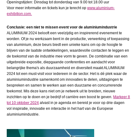
Openingstijden: Dinsdag tot donderdag van 9.00 tot 18.00 uur
Voor meer informatie en tickets kun je terecht op
www.aluminium-
exhibition.com.
Conclusie: een niet te missen event voor de aluminiumindustrie
ALUMINIUM 2024 belooft een veelzijdig en inspirerend evenement te
worden. Of je nu werkzaam bent in de productie, verwerking of toepassing
van aluminium, deze beurs biedt een unieke kans om op de hoogte te
blijven van de laatste ontwikkelingen, waardevolle contacten te leggen en
de toekomst van de industrie mee vorm te geven. De combinatie van een
uitgebreide expositie, diepgaande conferenties en aandacht voor
belangrijke thema's als duurzaamheid en diversiteit maakt ALUMINIUM
2024 tot een must-visit voor iedereen in de sector. Het is dé plek waar de
aluminiumindustrie samenkomt om innovaties te delen, uitdagingen te
bespreken en samen te werken aan een duurzame en concurrerende
toekomst. Mis deze kans niet om je netwerk uit te breiden, nieuwe
inzichten op te doen en je bedrijf of carrière een boost te geven.
Markeer 8
tot 10 oktober 2024
alvast in je agenda en bereid je voor op drie dagen
vol inspiratie, innovatie en interactie in het hart van de Europese
aluminiumindustrie.