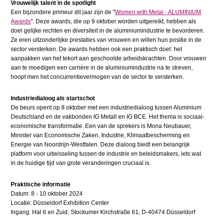
Vrouwelijk talent in de spotlight
Een bijzondere primeur dit jaar zijn de "
Women with Metal - ALUMINIUM
Awards
". Deze awards, die op 9 oktober worden uitgereikt, hebben als
doel gelijke rechten en diversiteit in de aluminiumindustrie te bevorderen.
Ze eren uitzonderlijke prestaties van vrouwen en willen hun positie in de
sector versterken. De awards hebben ook een praktisch doel: het
aanpakken van het tekort aan geschoolde arbeidskrachten. Door vrouwen
aan te moedigen een carrière in de aluminiumindustrie na te streven,
hoopt men het concurrentievermogen van de sector te versterken.
Industriedialoog als startschot
De beurs opent op 8 oktober met een industriedialoog tussen Aluminium
Deutschland en de vakbonden IG Metall en IG BCE. Het thema is sociaal-
economische transformatie. Een van de sprekers is Mona Neubauer,
Minister van Economische Zaken, Industrie, Klimaatbescherming en
Energie van Noordrijn-Westfalen. Deze dialoog biedt een belangrijk
platform voor uitwisseling tussen de industrie en beleidsmakers, iets wat
in de huidige tijd van grote veranderingen cruciaal is.
Praktische informatie
Datum: 8 - 10 oktober 2024
Locatie: Düsseldorf Exhibition Center
Ingang: Hal 6 en Zuid, Stockumer Kirchstraße 61, D-40474 Düsseldorf