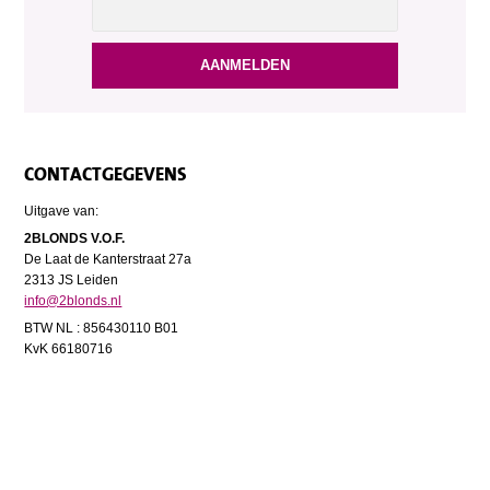
CONTACTGEGEVENS
Uitgave van:
2BLONDS V.O.F.
De Laat de Kanterstraat 27a
2313 JS Leiden
info@2blonds.nl
BTW NL : 856430110 B01
KvK 66180716