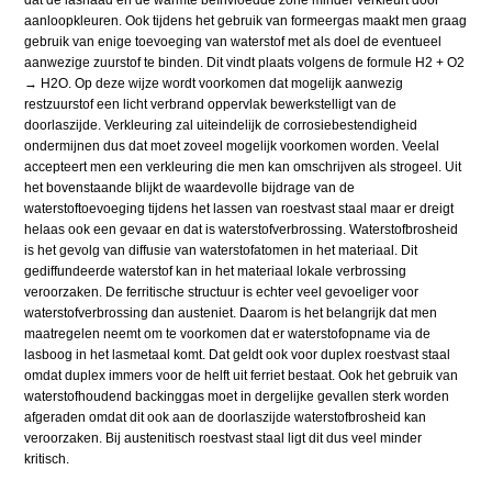
aanloopkleuren. Ook tijdens het gebruik van formeergas maakt men graag
gebruik van enige toevoeging van waterstof met als doel de eventueel
aanwezige zuurstof te binden. Dit vindt plaats volgens de formule H2 + O2
→ H2O. Op deze wijze wordt voorkomen dat mogelijk aanwezig
restzuurstof een licht verbrand oppervlak bewerkstelligt van de
doorlaszijde. Verkleuring zal uiteindelijk de corrosiebestendigheid
ondermijnen dus dat moet zoveel mogelijk voorkomen worden. Veelal
accepteert men een verkleuring die men kan omschrijven als strogeel. Uit
het bovenstaande blijkt de waardevolle bijdrage van de
waterstoftoevoeging tijdens het lassen van roestvast staal maar er dreigt
helaas ook een gevaar en dat is waterstofverbrossing. Waterstofbrosheid
is het gevolg van diffusie van waterstofatomen in het materiaal. Dit
gediffundeerde waterstof kan in het materiaal lokale verbrossing
veroorzaken. De ferritische structuur is echter veel gevoeliger voor
waterstofverbrossing dan austeniet. Daarom is het belangrijk dat men
maatregelen neemt om te voorkomen dat er waterstofopname via de
lasboog in het lasmetaal komt. Dat geldt ook voor duplex roestvast staal
omdat duplex immers voor de helft uit ferriet bestaat. Ook het gebruik van
waterstofhoudend backinggas moet in dergelijke gevallen sterk worden
afgeraden omdat dit ook aan de doorlaszijde waterstofbrosheid kan
veroorzaken. Bij austenitisch roestvast staal ligt dit dus veel minder
kritisch.