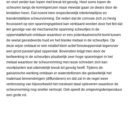
en snel verder kan lopen met breuk tot gevolg. Heel soms lopen de
scheuren langs de korrelgrenzen maar meestal gaan ze dwars door de
kristallen heen. Dat noemt men respectievelijk interkristallijne en
transkristallijne scheurvorming. De reden dat de corrosie zich zo hevig
focusseert op een spanningsgebied kan verklaard worden door het feit dat
ten gevolge van de mechanische spanning scheurtjes in de
oppervlaktehuid ontstaan waardoor er een potentiaalverschil komt tussen
de veelal geoxideerde huid en het blanke metaal in de scheurtjes. Op
deze wijze ontstaat er een relatief klein actief breukoppervlak tegenover
een groot passief glad oppervlak. Bovendien krijgt men door de
kerfwerking in de scheurtjes plaatselijk zeer hoge spanningen in het
metaal waardoor de scheurvorming met rasse schreden zich kan
voortplanten wat uiteindelijk breuk tot gevolg heeft. Tijdens de
galvanische werking ontstaan er waterstofionen die gedeeltelijk het
materiaal binnendringen (diffunderen) en dat zal in de regel weer
verbrossing van bijvoorbeeld het roestvast staal opleveren waardoor de
scheurvorming nog sneller verloopt. Ook speelt de omgevingstemperatuur
een grote rol.