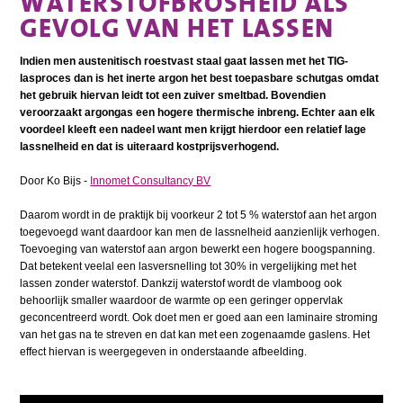
WATERSTOFBROSHEID ALS
GEVOLG VAN HET LASSEN
Indien men austenitisch roestvast staal gaat lassen met het TIG-
lasproces dan is het inerte argon het best toepasbare schutgas omdat
het gebruik hiervan leidt tot een zuiver smeltbad. Bovendien
veroorzaakt argongas een hogere thermische inbreng. Echter aan elk
voordeel kleeft een nadeel want men krijgt hierdoor een relatief lage
lassnelheid en dat is uiteraard kostprijsverhogend.
Door Ko Bijs -
Innomet Consultancy BV
Daarom wordt in de praktijk bij voorkeur 2 tot 5 % waterstof aan het argon
toegevoegd want daardoor kan men de lassnelheid aanzienlijk verhogen.
Toevoeging van waterstof aan argon bewerkt een hogere boogspanning.
Dat betekent veelal een lasversnelling tot 30% in vergelijking met het
lassen zonder waterstof. Dankzij waterstof wordt de vlamboog ook
behoorlijk smaller waardoor de warmte op een geringer oppervlak
geconcentreerd wordt. Ook doet men er goed aan een laminaire stroming
van het gas na te streven en dat kan met een zogenaamde gaslens. Het
effect hiervan is weergegeven in onderstaande afbeelding.