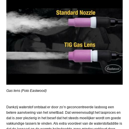
Gas lens (Foto Eastwood)
Dankzij waterstof ontstaat er door zo’n geconcentreerde lasboog een
betere aanvloeiing van het smeltbad. Dat vereenvoudigt het lasproces en
dat is zeer plezierig in het besef dat het steeds moeilijker wordt om goede
vakkundige lassers te vinden. Als extra voordeel van de waterstofadditie is
dat de lasnaad en de warmte beïnvloedde zone minder verkleurt door