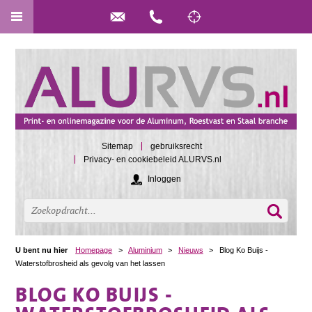
Sitemap
gebruiksrecht
Privacy- en cookiebeleid ALURVS.nl
Inloggen
U bent nu hier
Homepage
>
Aluminium
>
Nieuws
>
Blog Ko Buijs -
Waterstofbrosheid als gevolg van het lassen
BLOG KO BUIJS -