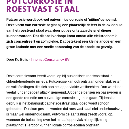
PUTCORROSIE IN
ROESTVAST STAAL
Putcorrosie wordt ook wel putvormige corrosie of ‘pitting’ genoemd.
Deze vorm van corrosie begint bij een plaatselijk defect in de oxidehuid
van het roestvast staal waardoor putjes ontstaan die snel dieper
kunnen worden. Dat dit snel verloopt komt omdat alle elektrochemie
zich concentreert op zo’n plekje. Dat betekent een kleine anode en een
grote kathode met een snelle aantasting van de anode tot gevolg.
Door Ko Buijs -
Innomet Consultancy BV
Deze corrosievorm treedt vooral op bij austenitisch roestvast staal in
chloridehoudende milieus. Putcorrosie kan ook ontstaan onder slakresten
en vuilafzettingen die zich aan het oppervlakte vasthechten. Dan wordt het
veelal ‘under deposit attack’ genoemd. Afdoende beitsen en passiveren is
een goede remedie om putvormige corrosie tegen te gaan. Tijdens het
gebruik is het belangrijk dat het roestvast staal goed wordt schoon
gehouden. Dus kan gesteld worden dat roestvast staal niet onderhoudsvrij
is maar wel onderhoudsarm. Putvormige aantasting treedt vooral op,
wanneer de beluchting over het metaaloppervlak niet gelijkmatig
plaatsvindt. Hierdoor kunnen lokale corrosiecellen ontstaan.