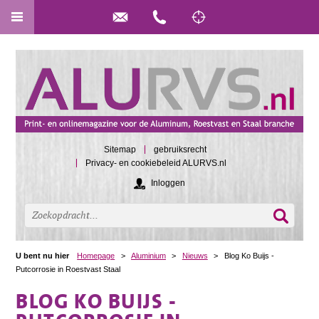
Sitemap
gebruiksrecht
Privacy- en cookiebeleid ALURVS.nl
Inloggen
U bent nu hier
Homepage
>
Aluminium
>
Nieuws
>
Blog Ko Buijs -
Putcorrosie in Roestvast Staal
BLOG KO BUIJS -