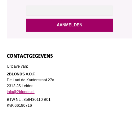
CONTACTGEGEVENS
Uitgave van:
2BLONDS V.O.F.
De Laat de Kanterstraat 27a
2313 JS Leiden
info@2blonds.nl
BTW NL : 856430110 B01
KvK 66180716