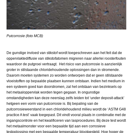
Putcorrosie (foto MCB)
De gunstige invloed van stikstof wordt toegeschreven aan het feit dat de
oppervlaktediffusie van stikstofatomen migreren naar allerlei roosterfouten
waardoor de putgroei vertraagt. Het risico van putcorrosie is aanzienlijk
groter in stilstaande chloridehoudende oplossingen dan in stromende.
Daarom moeten systemen zo worden ontworpen dat er geen stilstaande
vloeistoffen op bepaalde plaatsen kunnen ontstaan. Indien het medium in
een systeem goed kan doorstromen, zal het ontstaan van bezinksels op
het metaaloppervlak worden tegen gegaan. In ongunstige
omstandigheden kan deze neerslag zelfs leiden tot ‘under deposit-attack’
hetgeen een vorm van putcorrosie is. Bij bepaling van de
putcorrosieweerstand in een chloridehoudend milieu wordt de ‘ASTM G48
practice A test’ vaak toegepast. Dit vindt vooral plaats in combinatie met de
ingangscontrole en het kwalificeren van lasprocedures. Bij deze test wordt
het metaalmonster voor een bepaalde tijd aan een corrosieve
testoplossing met een bepaalde temperatuur blootgesteld. Hoe hoger de