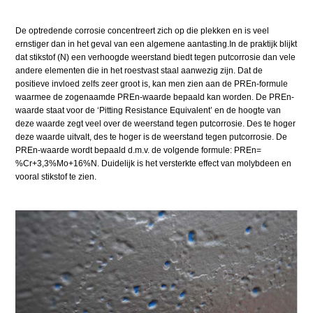
De optredende corrosie concentreert zich op die plekken en is veel
ernstiger dan in het geval van een algemene aantasting.In de praktijk blijkt
dat stikstof (N) een verhoogde weerstand biedt tegen putcorrosie dan vele
andere elementen die in het roestvast staal aanwezig zijn. Dat de
positieve invloed zelfs zeer groot is, kan men zien aan de PREn-formule
waarmee de zogenaamde PREn-waarde bepaald kan worden. De PREn-
waarde staat voor de ‘Pitting Resistance Equivalent’ en de hoogte van
deze waarde zegt veel over de weerstand tegen putcorrosie. Des te hoger
deze waarde uitvalt, des te hoger is de weerstand tegen putcorrosie. De
PREn-waarde wordt bepaald d.m.v. de volgende formule: PREn=
%Cr+3,3%Mo+16%N. Duidelijk is het versterkte effect van molybdeen en
vooral stikstof te zien.