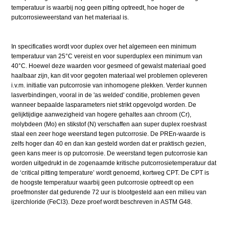
temperatuur is waarbij nog geen pitting optreedt, hoe hoger de
putcorrosieweerstand van het materiaal is.
In specificaties wordt voor duplex over het algemeen een minimum
temperatuur van 25°C vereist en voor superduplex een minimum van
40°C. Hoewel deze waarden voor gesmeed of gewalst materiaal goed
haalbaar zijn, kan dit voor gegoten materiaal wel problemen opleveren
i.v.m. initiatie van putcorrosie van inhomogene plekken. Verder kunnen
lasverbindingen, vooral in de 'as welded' conditie, problemen geven
wanneer bepaalde lasparameters niet strikt opgevolgd worden. De
gelijktijdige aanwezigheid van hogere gehaltes aan chroom (Cr),
molybdeen (Mo) en stikstof (N) verschaffen aan super duplex roestvast
staal een zeer hoge weerstand tegen putcorrosie. De PREn-waarde is
zelfs hoger dan 40 en dan kan gesteld worden dat er praktisch gezien,
geen kans meer is op putcorrosie. De weerstand tegen putcorrosie kan
worden uitgedrukt in de zogenaamde kritische putcorrosietemperatuur dat
de ‘critical pitting temperature’ wordt genoemd, kortweg CPT. De CPT is
de hoogste temperatuur waarbij geen putcorrosie optreedt op een
proefmonster dat gedurende 72 uur is blootgesteld aan een milieu van
ijzerchloride (FeCl3). Deze proef wordt beschreven in ASTM G48.