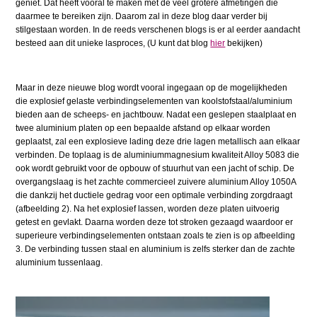
geniet. Dat heeft vooral te maken met de veel grotere afmetingen die
daarmee te bereiken zijn. Daarom zal in deze blog daar verder bij
stilgestaan worden. In de reeds verschenen blogs is er al eerder aandacht
besteed aan dit unieke lasproces, (U kunt dat blog
hier
bekijken)
Maar in deze nieuwe blog wordt vooral ingegaan op de mogelijkheden
die explosief gelaste verbindingselementen van koolstofstaal/aluminium
bieden aan de scheeps- en jachtbouw. Nadat een geslepen staalplaat en
twee aluminium platen op een bepaalde afstand op elkaar worden
geplaatst, zal een explosieve lading deze drie lagen metallisch aan elkaar
verbinden. De toplaag is de aluminiummagnesium kwaliteit Alloy 5083 die
ook wordt gebruikt voor de opbouw of stuurhut van een jacht of schip. De
overgangslaag is het zachte commercieel zuivere aluminium Alloy 1050A
die dankzij het ductiele gedrag voor een optimale verbinding zorgdraagt
(afbeelding 2). Na het explosief lassen, worden deze platen uitvoerig
getest en gevlakt. Daarna worden deze tot stroken gezaagd waardoor er
superieure verbindingselementen ontstaan zoals te zien is op afbeelding
3. De verbinding tussen staal en aluminium is zelfs sterker dan de zachte
aluminium tussenlaag.