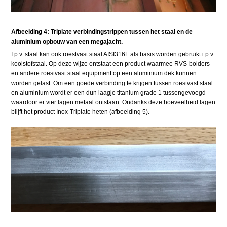
Afbeelding 4: Triplate verbindingstrippen tussen het staal en de
aluminium opbouw van een megajacht.
I.p.v. staal kan ook roestvast staal AISI316L als basis worden gebruikt i.p.v.
koolstofstaal. Op deze wijze ontstaat een product waarmee RVS-bolders
en andere roestvast staal equipment op een aluminium dek kunnen
worden gelast. Om een goede verbinding te krijgen tussen roestvast staal
en aluminium wordt er een dun laagje titanium grade 1 tussengevoegd
waardoor er vier lagen metaal ontstaan. Ondanks deze hoeveelheid lagen
blijft het product Inox-Triplate heten (afbeelding 5).