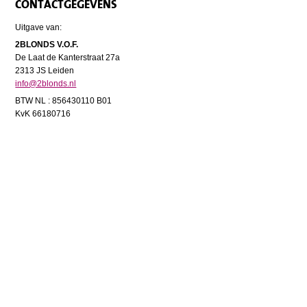
CONTACTGEGEVENS
Uitgave van:
2BLONDS V.O.F.
De Laat de Kanterstraat 27a
2313 JS Leiden
info@2blonds.nl
BTW NL : 856430110 B01
KvK 66180716