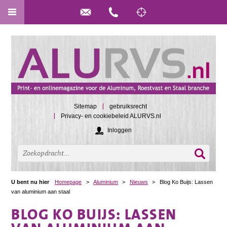
Sitemap
gebruiksrecht
Privacy- en cookiebeleid ALURVS.nl
Inloggen
U bent nu hier
Homepage
>
Aluminium
>
Nieuws
>
Blog Ko Buijs: Lassen
van aluminium aan staal
BLOG KO BUIJS: LASSEN