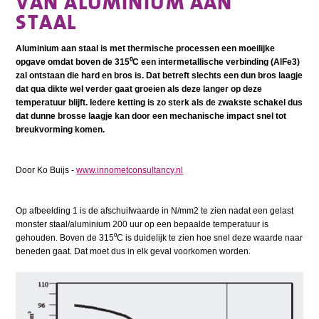
VAN ALUMINIUM AAN
STAAL
Aluminium aan staal is met thermische processen een moeilijke
opgave omdat boven de 315⁰C een intermetallische verbinding (AlFe3)
zal ontstaan die hard en bros is. Dat betreft slechts een dun bros laagje
dat qua dikte wel verder gaat groeien als deze langer op deze
temperatuur blijft. Iedere ketting is zo sterk als de zwakste schakel dus
dat dunne brosse laagje kan door een mechanische impact snel tot
breukvorming komen.
Door Ko Buijs -
www.innometconsultancy.nl
Op afbeelding 1 is de afschuifwaarde in N/mm2 te zien nadat een gelast
monster staal/aluminium 200 uur op een bepaalde temperatuur is
gehouden. Boven de 315⁰C is duidelijk te zien hoe snel deze waarde naar
beneden gaat. Dat moet dus in elk geval voorkomen worden.