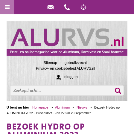
Sitemap
gebruiksrecht
Privacy- en cookiebeleid ALURVS.nl
Inloggen
U bent nu hier
Homepage
>
Aluminium
>
Nieuws
>
Bezoek Hydro op
ALUMINIUM 2022 - Düsseldorf - van 27 t/m 29 september
BEZOEK HYDRO OP