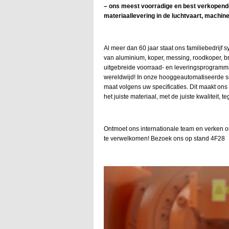
– ons meest voorradige en best verkopende 
materiaallevering in de luchtvaart, machin
Al meer dan 60 jaar staat ons familiebedrijf 
van aluminium, koper, messing, roodkoper, br
uitgebreide voorraad- en leveringsprogramma,
wereldwijd! In onze hooggeautomatiseerde sn
maat volgens uw specificaties. Dit maakt on
het juiste materiaal, met de juiste kwaliteit, te
Ontmoet ons internationale team en verken on
te verwelkomen! Bezoek ons op stand 4F28