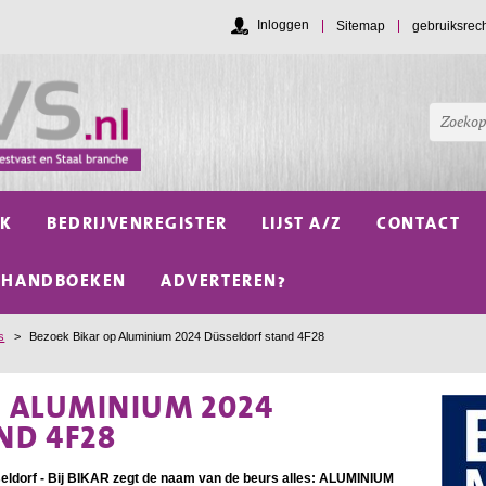
Inloggen
Sitemap
gebruiksrec
NK
BEDRIJVENREGISTER
LIJST A/Z
CONTACT
HANDBOEKEN
ADVERTEREN?
s
>
Bezoek Bikar op Aluminium 2024 Düsseldorf stand 4F28
P ALUMINIUM 2024
ND 4F28
ldorf - Bij BIKAR zegt de naam van de beurs alles: ALUMINIUM