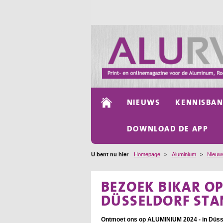
NIEUWS
KENNISBA
DOWNLOAD DE APP
U bent nu hier
Homepage
>
Aluminium
>
Nieuw
BEZOEK BIKAR O
DÜSSELDORF STA
Ontmoet ons op ALUMINIUM 2024 - in Düsse